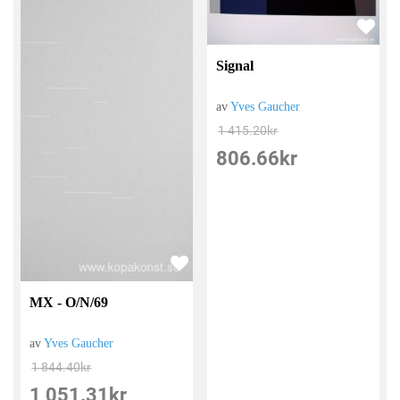
Signal
av
Yves Gaucher
1 415.20
kr
806.66
kr
MX - O/N/69
av
Yves Gaucher
1 844.40
kr
1 051.31
kr