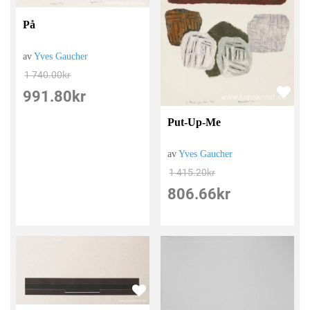
På
av
Yves Gaucher
1 740.00
kr
991.80
kr
Put-Up-Me
av
Yves Gaucher
1 415.20
kr
806.66
kr