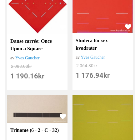
Studera för sex
Danse carrée: Once
kvadrater
Upon a Square
av
Yves Gaucher
av
Yves Gaucher
2 064.80
kr
2 088.00
kr
1 176.94
kr
1 190.16
kr
Trinome (6 - 2 - C - 32)