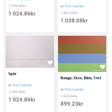
1 798.00
kr
av
Yves Gaucher
1 024.86
kr
1 821.20
kr
1 038.08
kr
Spår
Rouge, Ocre, Bleu, Vert
av
Yves Gaucher
av
Yves Gaucher
1 798.00
kr
1 577.60
kr
1 024.86
kr
899.23
kr