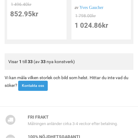
1 496.40
kr
av
Yves Gaucher
852.95
kr
1 798.00
kr
1 024.86
kr
Visar
1
till
33
(av
33
nya konstverk)
Vi kan måla vilken storlek och bild som helst. Hittar du inte vad du
söker?
Kontakta oss
FRI FRAKT
Målningen anländer cirka 3-4 veckor efter betalning.
100% NÖJDHETSGARANTI