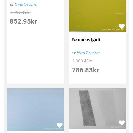
av
Yves Gaucher
1 496.40
kr
852.95
kr
Namnlös (gul)
av
Yves Gaucher
1 380.40
kr
786.83
kr