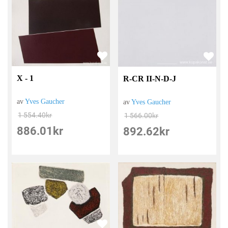
X - 1
R-CR II-N-D-J
av
Yves Gaucher
av
Yves Gaucher
1 554.40
kr
1 566.00
kr
886.01
kr
892.62
kr