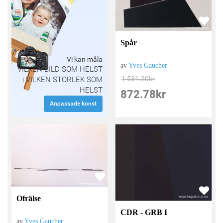
Spår
Vi kan måla
av
Yves Gaucher
VILKEN BILD SOM HELST
1 531.20
kr
i VILKEN STORLEK SOM
HELST
872.78
kr
Anpassade konst
Ofrälse
CDR - GRB I
av
Yves Gaucher