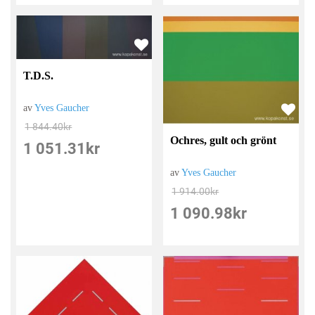
T.D.S.
av
Yves Gaucher
1 844.40
kr
Ochres, gult och grönt
1 051.31
kr
av
Yves Gaucher
1 914.00
kr
1 090.98
kr