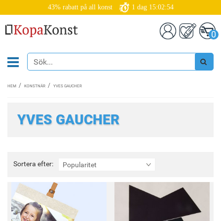
43% rabatt på all konst
1
dag
15:02:53
0
HEM
KONSTNÄR
YVES GAUCHER
YVES GAUCHER
Sortera
Sortera efter:
Popularitet
efter: