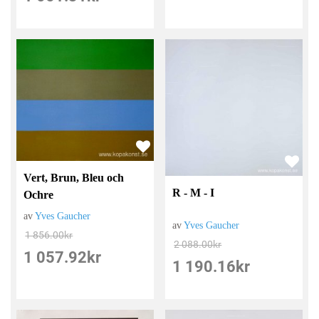
Vert, Brun, Bleu och
R - M - I
Ochre
av
Yves Gaucher
av
Yves Gaucher
1 856.00
kr
2 088.00
kr
1 057.92
kr
1 190.16
kr