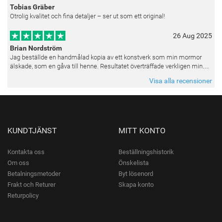
Tobias Gräber
Otrolig kvalitet och fina detaljer – ser ut som ett original!
26 Aug 2025
Brian Nordström
Jag beställde en handmålad kopia av ett konstverk som min mormor
älskade, som en gåva till henne. Resultatet överträffade verkligen mina
förväntningar. Färgerna var livfulla och varje penseldrag kän
Visa alla recensioner
KUNDTJÄNST
MITT KONTO
Kontakta oss
Beställningshistorik
Om oss
Önskelista
Betalningsmetoder
Byt lösenord
Frakt och Returer
Skapa konto
Returpolicy