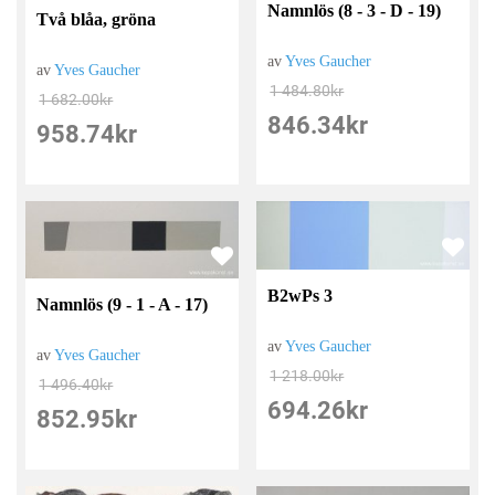
Namnlös (8 - 3 - D - 19)
Två blåa, gröna
av
Yves Gaucher
av
Yves Gaucher
1 484.80
kr
1 682.00
kr
846.34
kr
958.74
kr
B2wPs 3
Namnlös (9 - 1 - A - 17)
av
Yves Gaucher
av
Yves Gaucher
1 218.00
kr
1 496.40
kr
694.26
kr
852.95
kr