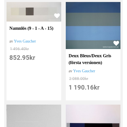
Namnlös (9 - 1 - A - 15)
av
Yves Gaucher
1 496.40
kr
Deux Bleus/Deux Gris
852.95
kr
(första versionen)
av
Yves Gaucher
2 088.00
kr
1 190.16
kr