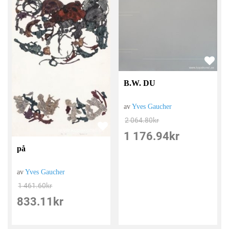
B.W. DU
av
Yves Gaucher
2 064.80
kr
1 176.94
kr
på
av
Yves Gaucher
1 461.60
kr
833.11
kr