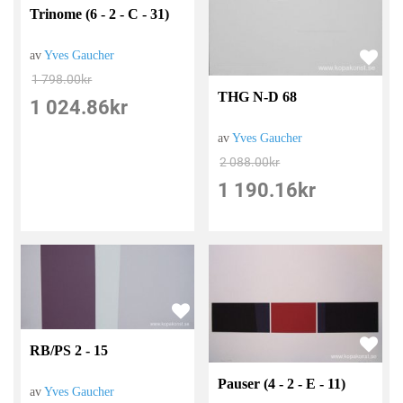
Trinome (6 - 2 - C - 31)
av
Yves Gaucher
1 798.00
kr
THG N-D 68
1 024.86
kr
av
Yves Gaucher
2 088.00
kr
1 190.16
kr
RB/PS 2 - 15
Pauser (4 - 2 - E - 11)
av
Yves Gaucher