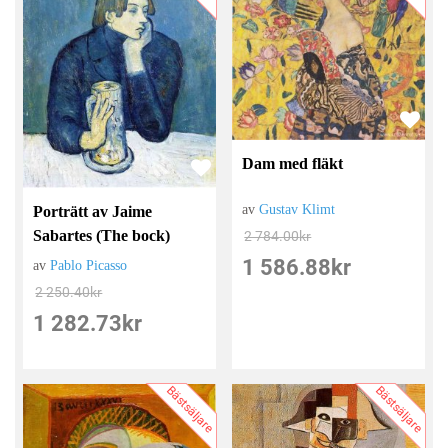
Dam med fläkt
av
Gustav Klimt
Porträtt av Jaime
Sabartes (The bock)
2 784.00
kr
1 586.88
kr
av
Pablo Picasso
2 250.40
kr
1 282.73
kr
Bästsäljare
Bästsäljare