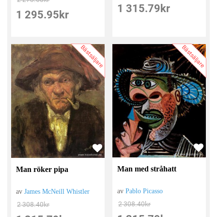
1 315.79
kr
1 295.95
kr
Bästsäljare
Bästsäljare
Man med stråhatt
Man röker pipa
av
Pablo Picasso
av
James McNeill Whistler
2 308.40
kr
2 308.40
kr