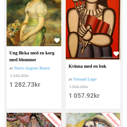
Ung flicka med en korg
med blommor
Kvinna med en bok
av
Pierre-Auguste Renoir
2 250.40
kr
av
Fernand Leger
1 282.73
kr
1 856.00
kr
1 057.92
kr
Bästsäljare
Bästsäljare