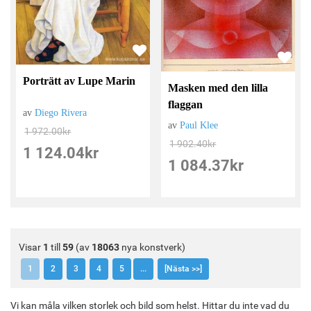
Porträtt av Lupe Marin
Masken med den lilla
flaggan
av
Diego Rivera
av
Paul Klee
1 972.00
kr
1 902.40
kr
1 124.04
kr
1 084.37
kr
Visar
1
till
59
(av
18063
nya konstverk)
1
2
3
4
5
...
[Nästa >>]
Vi kan måla vilken storlek och bild som helst. Hittar du inte vad du