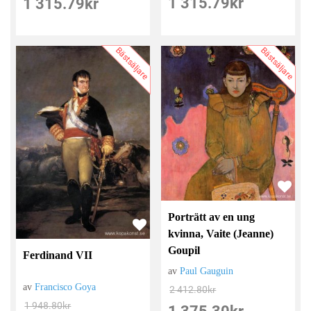
1 315.79
kr
1 315.79
kr
Bästsäljare
Bästsäljare
Porträtt av en ung
kvinna, Vaite (Jeanne)
Goupil
Ferdinand VII
av
Paul Gauguin
av
Francisco Goya
2 412.80
kr
1 948.80
kr