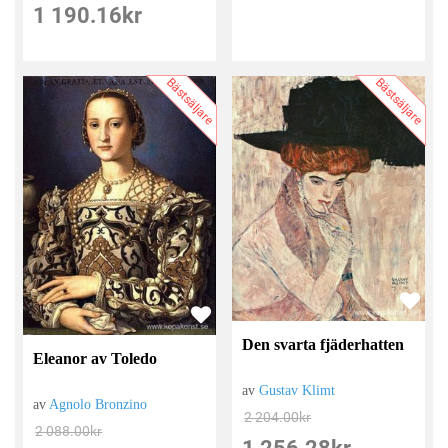
1 190.16
kr
Bästsäljare
Bästsäljare
Den svarta fjäderhatten
Eleanor av Toledo
av
Gustav Klimt
av
Agnolo Bronzino
2 204.00
kr
2 088.00
kr