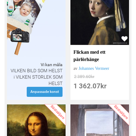
Flickan med ett
pärlörhänge
Vi kan måla
av
Johannes Vermeer
VILKEN BILD SOM HELST
2 389.60
kr
i VILKEN STORLEK SOM
HELST
1 362.07
kr
Anpassade konst
Bästsäljare
Bästsäljare