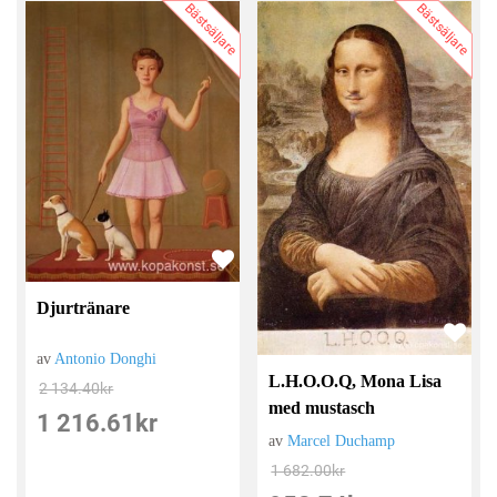
Bästsäljare
Bästsäljare
Djurtränare
av
Antonio Donghi
L.H.O.O.Q, Mona Lisa
2 134.40
kr
med mustasch
1 216.61
kr
av
Marcel Duchamp
1 682.00
kr