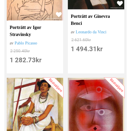
Porträtt av Ginevra
Benci
Porträtt av Igor
av
Leonardo da Vinci
Stravinsky
2 621.60
kr
av
Pablo Picasso
1 494.31
kr
2 250.40
kr
1 282.73
kr
Bästsäljare
Bästsäljare