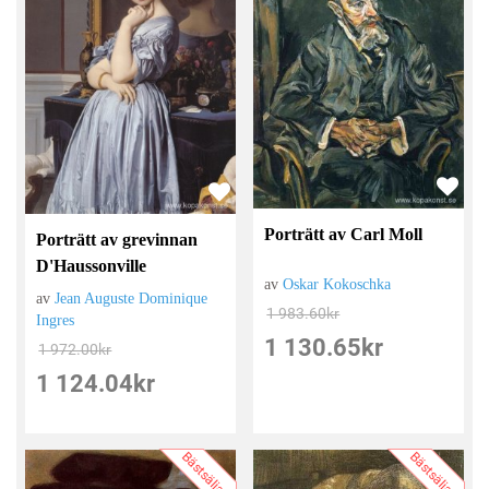
Porträtt av Carl Moll
Porträtt av grevinnan
D'Haussonville
av
Oskar Kokoschka
av
Jean Auguste Dominique
1 983.60
kr
Ingres
1 130.65
kr
1 972.00
kr
1 124.04
kr
Bästsäljare
Bästsäljare