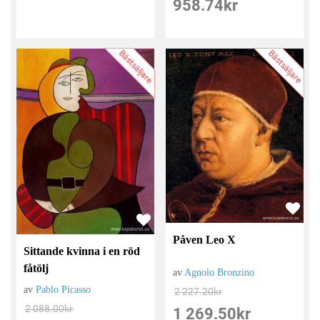
958.74
kr
Bästsäljare
Bästsäljare
Påven Leo X
Sittande kvinna i en röd
fåtölj
av
Agnolo Bronzino
av
Pablo Picasso
2 227.20
kr
2 088.00
kr
1 269.50
kr