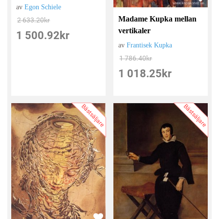
av
Egon Schiele
Madame Kupka mellan
2 633.20
kr
vertikaler
1 500.92
kr
av
Frantisek Kupka
1 786.40
kr
1 018.25
kr
Bästsäljare
Bästsäljare