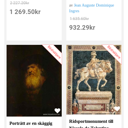
2 227.20
kr
av
Jean Auguste Dominique
1 269.50
kr
Ingres
1 635.60
kr
932.29
kr
Bästsäljare
Bästsäljare
Ridsportmonument till
Porträtt av en skäggig