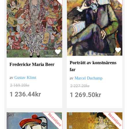
Porträtt av konstnärens
Fredericke Maria Beer
far
av
Gustav Klimt
av
Marcel Duchamp
2 169.20
kr
2 227.20
kr
1 236.44
kr
1 269.50
kr
Bästsäljare
Bästsäljare