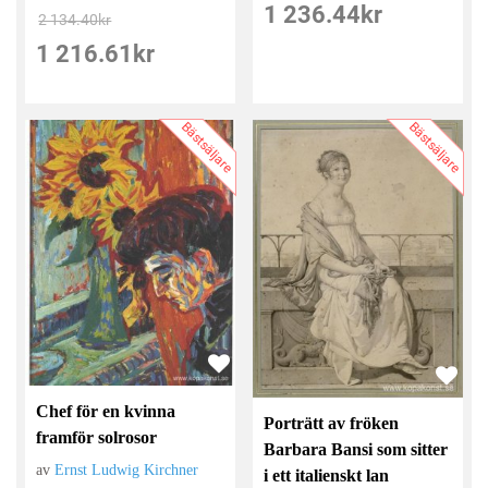
1 236.44
kr
2 134.40
kr
1 216.61
kr
Bästsäljare
Bästsäljare
Chef för en kvinna
Porträtt av fröken
framför solrosor
Barbara Bansi som sitter
av
Ernst Ludwig Kirchner
i ett italienskt lan