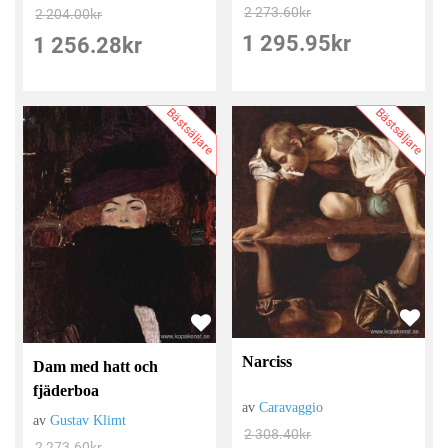
2 273.60
kr
2 204.00
kr
1 295.95
kr
1 256.28
kr
Bästsäljare
Bästsäljare
Narciss
Dam med hatt och
fjäderboa
av
Caravaggio
av
Gustav Klimt
2 308.40
kr
2 273.60
kr