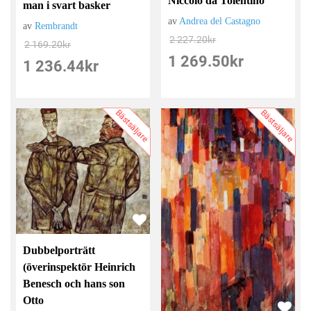
Niccolo da Tolentino
man i svart basker
av
Andrea del Castagno
av
Rembrandt
2 227.20
kr
2 169.20
kr
1 269.50
kr
1 236.44
kr
Bästsäljare
Bästsäljare
Dubbelporträtt
(överinspektör Heinrich
Benesch och hans son
Otto