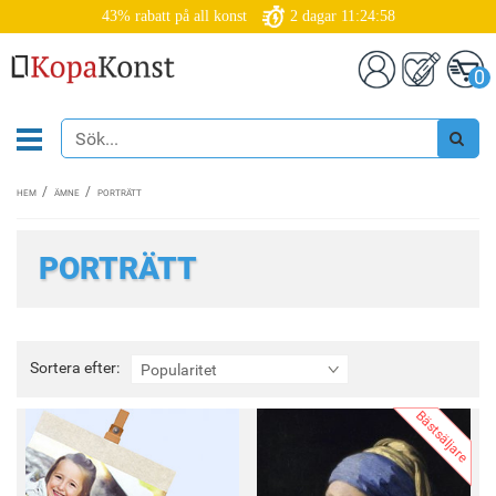
43% rabatt på all konst
2
dagar
11:24:56
0
HEM
ÄMNE
PORTRÄTT
PORTRÄTT
Sortera
Sortera efter:
Popularitet
efter:
Bästsäljare