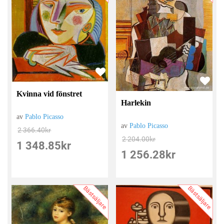
Kvinna vid fönstret
Harlekin
av
Pablo Picasso
av
Pablo Picasso
2 366.40
kr
2 204.00
kr
1 348.85
kr
1 256.28
kr
Bästsäljare
Bästsäljare