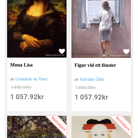
Mona Lisa
Figur vid ett fönster
av
Leonardo da Vinci
av
Salvador Dali
1 856.00
kr
1 856.00
kr
1 057.92
kr
1 057.92
kr
Bästsäljare
Bästsäljare