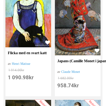
Flicka med en svart katt
Japans (Camille Monet i japa
av
Henri Matisse
1 914.00
kr
av
Claude Monet
1 090.98
kr
1 682.00
kr
958.74
kr
Bästsäljare
Bästsäljare