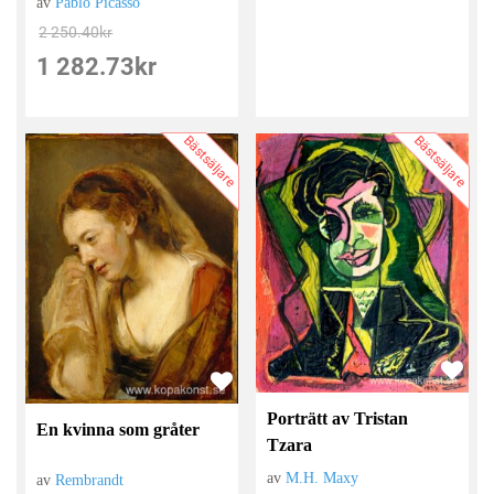
av
Pablo Picasso
2 250.40
kr
1 282.73
kr
Bästsäljare
Bästsäljare
Porträtt av Tristan
En kvinna som gråter
Tzara
av
M.H. Maxy
av
Rembrandt