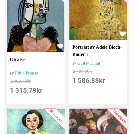
Porträtt av Adele Bloch-
Bauer I
Ofrälse
av
Gustav Klimt
2 784.00
kr
av
Pablo Picasso
1 586.88
kr
2 308.40
kr
1 315.79
kr
Bästsäljare
Bästsäljare