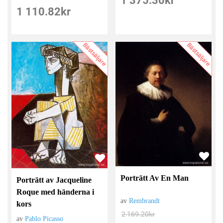
1 375.30
kr
1 110.82
kr
Bästsäljare
Bästsäljare
Porträtt Av En Man
Porträtt av Jacqueline
Roque med händerna i
av
Rembrandt
kors
2 169.20
kr
av
Pablo Picasso