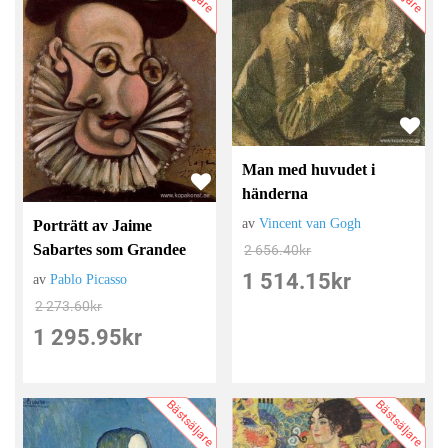
Man med huvudet i
händerna
av
Vincent van Gogh
Porträtt av Jaime
Sabartes som Grandee
2 656.40
kr
1 514.15
kr
av
Pablo Picasso
2 273.60
kr
1 295.95
kr
Bästsäljare
Bästsäljare