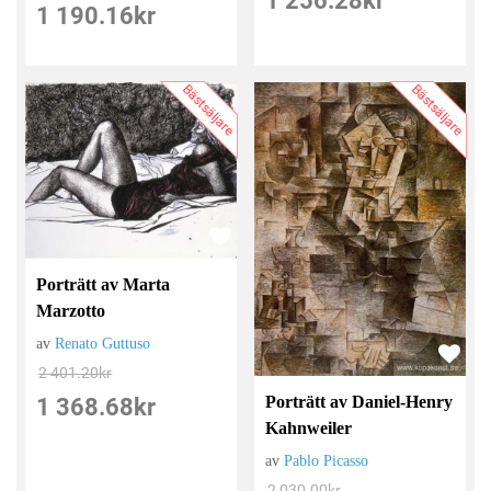
1 256.28
kr
1 190.16
kr
Bästsäljare
Bästsäljare
Porträtt av Marta
Marzotto
av
Renato Guttuso
2 401.20
kr
Porträtt av Daniel-Henry
1 368.68
kr
Kahnweiler
av
Pablo Picasso
2 030.00
kr