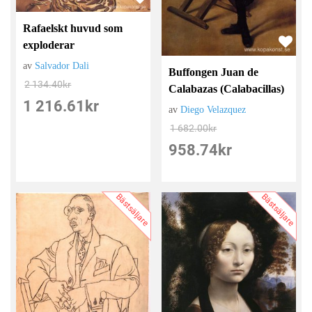
Rafaelskt huvud som
exploderar
av
Salvador Dali
Buffongen Juan de
2 134.40
kr
Calabazas (Calabacillas)
1 216.61
kr
av
Diego Velazquez
1 682.00
kr
958.74
kr
Bästsäljare
Bästsäljare