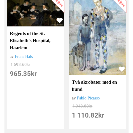
Regents of the St.
Elisabeth's Hospital,
Haarlem
av
Frans Hals
1 693.60
kr
965.35
kr
Två akrobater med en
hund
av
Pablo Picasso
1 948.80
kr
1 110.82
kr