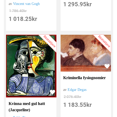
1 295.95
kr
av
Vincent van Gogh
1 786.40
kr
1 018.25
kr
Bästsäljare
Bästsäljare
Kriminella fysiognomier
av
Edgar Degas
2 076.40
kr
Kvinna med gul hatt
1 183.55
kr
(Jacqueline)