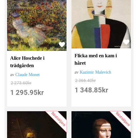
Flicka med en kam i
Alice Hoschede i
håret
trädgården
av
Kazimir Malevich
av
Claude Monet
2 366.40
kr
2 273.60
kr
1 348.85
kr
1 295.95
kr
Bästsäljare
Bästsäljare