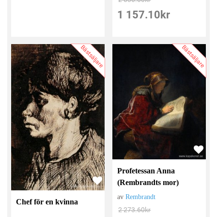
1 157.10
kr
Bästsäljare
Bästsäljare
Profetessan Anna
(Rembrandts mor)
av
Rembrandt
Chef för en kvinna
2 273.60
kr