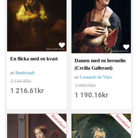
En flicka med en kvast
Damen med en hermelin
(Cecilia Gallerani)
av
Rembrandt
av
Leonardo da Vinci
2 134.40
kr
2 088.00
kr
1 216.61
kr
1 190.16
kr
Bästsäljare
Bästsäljare