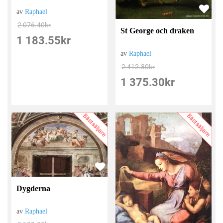
av
Raphael
2 076.40
kr
St George och draken
1 183.55
kr
av
Raphael
2 412.80
kr
1 375.30
kr
Bästsäljare
Bästsäljare
Dygderna
av
Raphael