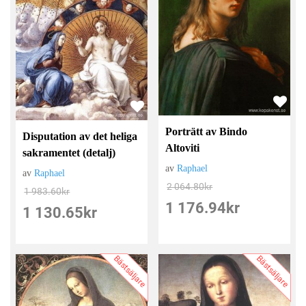
Porträtt av Bindo
Disputation av det heliga
Altoviti
sakramentet (detalj)
av
Raphael
av
Raphael
2 064.80
kr
1 983.60
kr
1 176.94
kr
1 130.65
kr
Bästsäljare
Bästsäljare