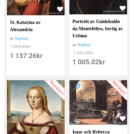
Porträtt av Guidobaldo
St. Katarina av
da Montefeltro, hertig av
Alexandria
Urbino
av
Raphael
av
Raphael
1 995.20
kr
1 763.20
kr
1 137.26
kr
1 005.02
kr
Bästsäljare
Bästsäljare
Isaac och Rebecca