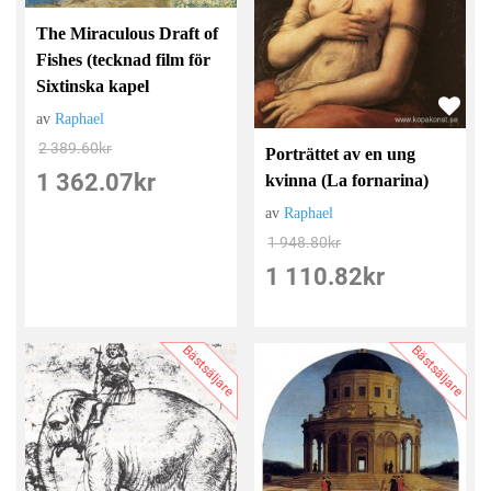
The Miraculous Draft of
Fishes (tecknad film för
Sixtinska kapel
av
Raphael
2 389.60
kr
Porträttet av en ung
1 362.07
kr
kvinna (La fornarina)
av
Raphael
1 948.80
kr
1 110.82
kr
Bästsäljare
Bästsäljare