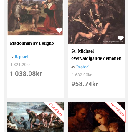
Madonnan av Foligno
St. Michael
av
Raphael
överväldigande demonen
1 821.20
kr
av
Raphael
1 038.08
kr
1 682.00
kr
958.74
kr
Bästsäljare
Bästsäljare