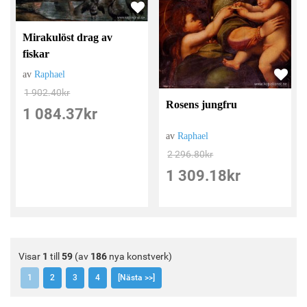
Mirakulöst drag av
fiskar
av
Raphael
1 902.40
kr
Rosens jungfru
1 084.37
kr
av
Raphael
2 296.80
kr
1 309.18
kr
Visar
1
till
59
(av
186
nya konstverk)
1
2
3
4
[Nästa >>]