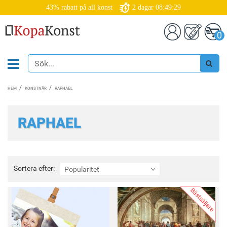
43% rabatt på all konst
2
dagar
08:49:27
0
HEM
KONSTNÄR
RAPHAEL
RAPHAEL
Sortera
Sortera efter:
Popularitet
efter:
Bästsäljare