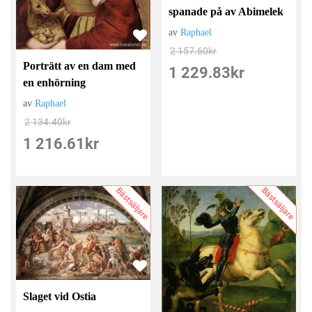
spanade på av Abimelek
av
Raphael
2 157.60
kr
Porträtt av en dam med
1 229.83
kr
en enhörning
av
Raphael
2 134.40
kr
1 216.61
kr
Bästsäljare
Bästsäljare
Slaget vid Ostia