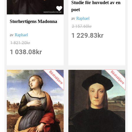
Studie för huvudet av en
poet
av
Raphael
Storhertigens Madonna
2 157.60
kr
1 229.83
kr
av
Raphael
1 821.20
kr
1 038.08
kr
Bästsäljare
Bästsäljare