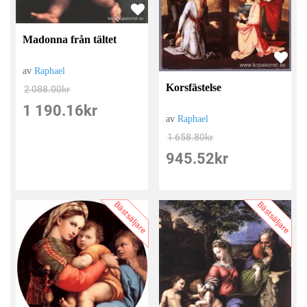
Madonna från tältet
av
Raphael
Korsfästelse
2 088.00
kr
1 190.16
kr
av
Raphael
1 658.80
kr
945.52
kr
Bästsäljare
Bästsäljare