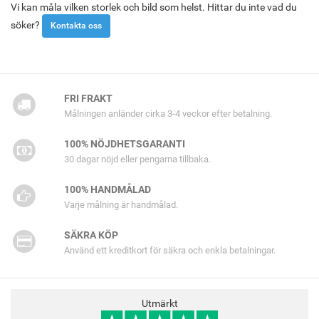
Vi kan måla vilken storlek och bild som helst. Hittar du inte vad du
söker?
Kontakta oss
FRI FRAKT
Målningen anländer cirka 3-4 veckor efter betalning.
100% NÖJDHETSGARANTI
30 dagar nöjd eller pengarna tillbaka.
100% HANDMÅLAD
Varje målning är handmålad.
SÄKRA KÖP
Använd ett kreditkort för säkra och enkla betalningar.
Utmärkt