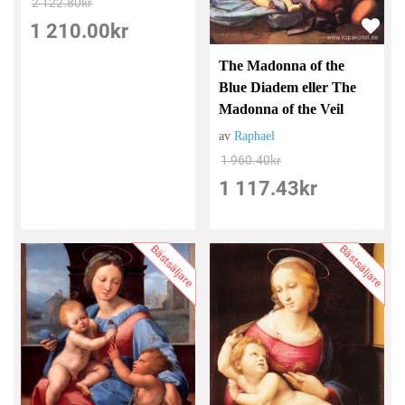
2 122.80
kr
1 210.00
kr
The Madonna of the
Blue Diadem eller The
Madonna of the Veil
av
Raphael
1 960.40
kr
1 117.43
kr
Bästsäljare
Bästsäljare