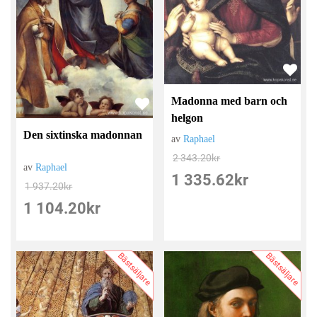
Madonna med barn och
helgon
Den sixtinska madonnan
av
Raphael
2 343.20
kr
av
Raphael
1 335.62
kr
1 937.20
kr
1 104.20
kr
Bästsäljare
Bästsäljare