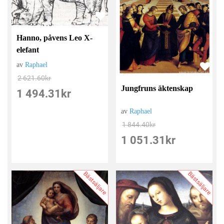
Hanno, påvens Leo X-
elefant
av
Raphael
2 621.60
kr
Jungfruns äktenskap
1 494.31
kr
av
Raphael
1 844.40
kr
1 051.31
kr
Bästsäljare
Bästsäljare