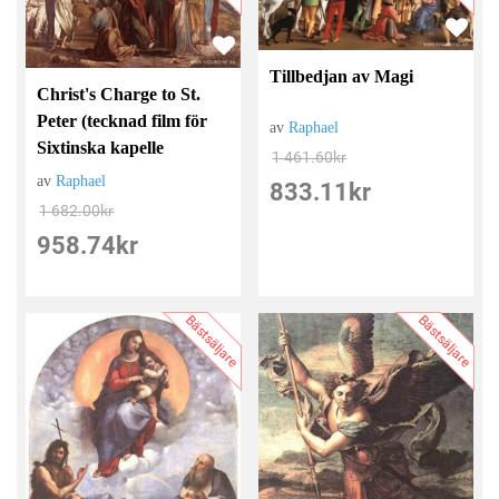
Tillbedjan av Magi
Christ's Charge to St.
Peter (tecknad film för
av
Raphael
Sixtinska kapelle
1 461.60
kr
av
Raphael
833.11
kr
1 682.00
kr
958.74
kr
Bästsäljare
Bästsäljare