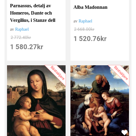
Parnassus, detalj av
Alba Madonnan
Homeros, Dante och
Vergilius, i Stanze dell
av
Raphael
2 668.00
kr
av
Raphael
2 772.40
kr
1 520.76
kr
1 580.27
kr
Bästsäljare
Bästsäljare