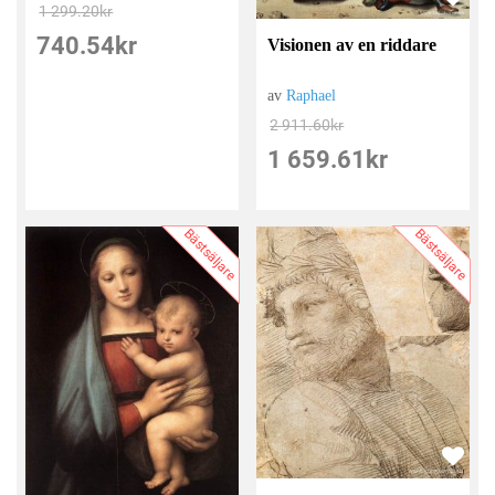
1 299.20
kr
740.54
kr
Visionen av en riddare
av
Raphael
2 911.60
kr
1 659.61
kr
Bästsäljare
Bästsäljare