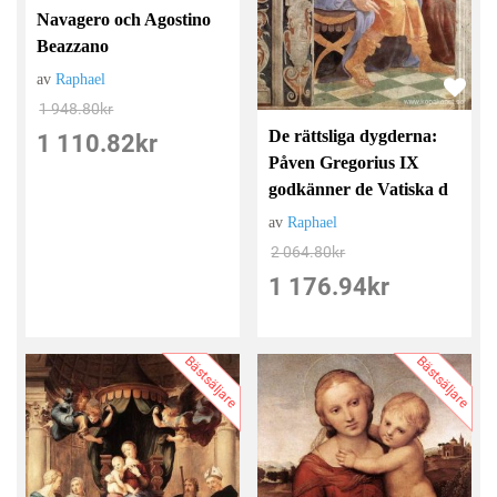
Navagero och Agostino
Beazzano
av
Raphael
1 948.80
kr
De rättsliga dygderna:
1 110.82
kr
Påven Gregorius IX
godkänner de Vatiska d
av
Raphael
2 064.80
kr
1 176.94
kr
Bästsäljare
Bästsäljare