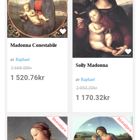
Madonna Conestabile
av
Raphael
Solly Madonna
2 668.00
kr
1 520.76
kr
av
Raphael
2 053.20
kr
1 170.32
kr
Bästsäljare
Bästsäljare