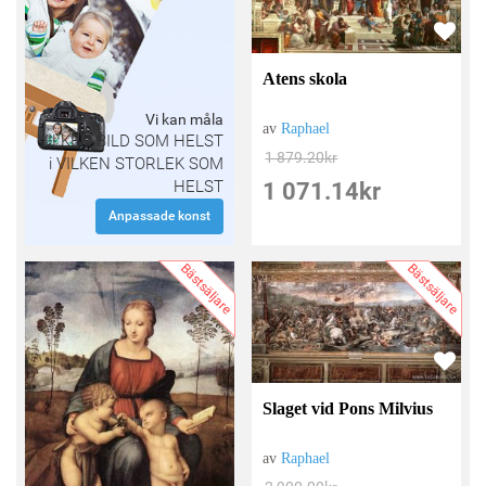
Atens skola
Vi kan måla
av
Raphael
VILKEN BILD SOM HELST
1 879.20
kr
i VILKEN STORLEK SOM
HELST
1 071.14
kr
Anpassade konst
Bästsäljare
Bästsäljare
Slaget vid Pons Milvius
av
Raphael