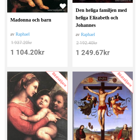
Den heliga familjen med
heliga Elizabeth och
Madonna och barn
Johannes
av
Raphael
av
Raphael
1 937.20
kr
2 192.40
kr
1 104.20
kr
1 249.67
kr
Bästsäljare
Bästsäljare