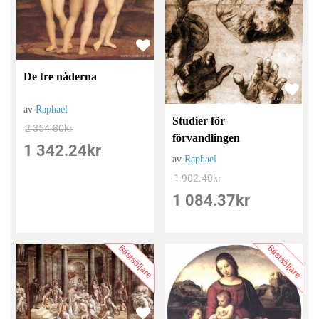
De tre nåderna
av
Raphael
Studier för
2 354.80
kr
förvandlingen
1 342.24
kr
av
Raphael
1 902.40
kr
1 084.37
kr
Bästsäljare
Bästsäljare