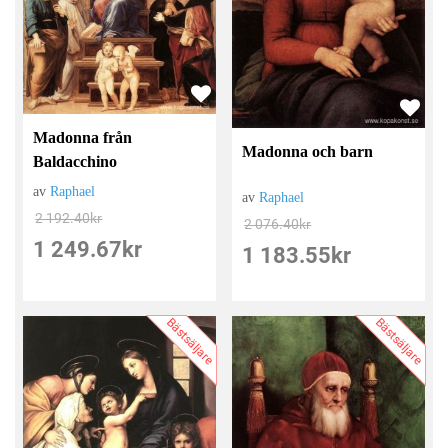
Madonna från
Madonna och barn
Baldacchino
av
Raphael
av
Raphael
2 192.40
kr
2 076.40
kr
1 249.67
kr
1 183.55
kr
Bästsäljare
Bästsäljare