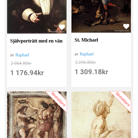
St. Michael
Självporträtt med en vän
av
Raphael
av
Raphael
2 296.80
kr
2 064.80
kr
1 309.18
kr
1 176.94
kr
Bästsäljare
Bästsäljare