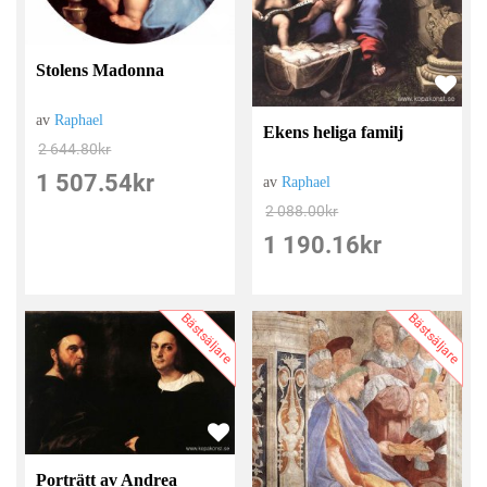
Stolens Madonna
av
Raphael
Ekens heliga familj
2 644.80
kr
1 507.54
kr
av
Raphael
2 088.00
kr
1 190.16
kr
Bästsäljare
Bästsäljare
Porträtt av Andrea