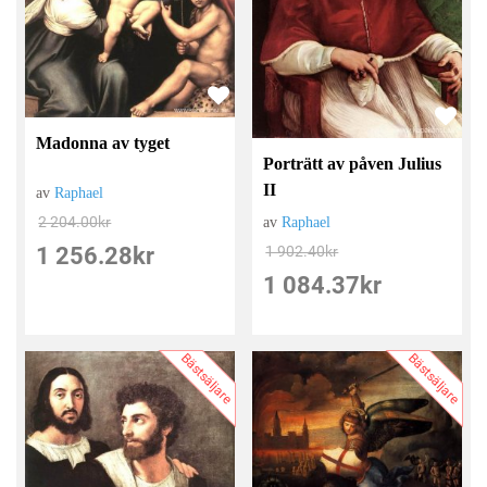
Madonna av tyget
Porträtt av påven Julius
II
av
Raphael
2 204.00
kr
av
Raphael
1 256.28
kr
1 902.40
kr
1 084.37
kr
Bästsäljare
Bästsäljare