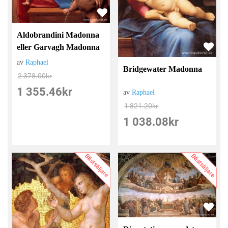
Aldobrandini Madonna
eller Garvagh Madonna
av
Raphael
Bridgewater Madonna
2 378.00
kr
1 355.46
kr
av
Raphael
1 821.20
kr
1 038.08
kr
Bästsäljare
Bästsäljare