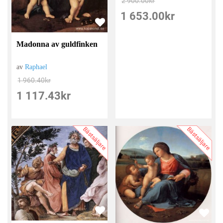
2 900.00
kr
1 653.00
kr
Madonna av guldfinken
av
Raphael
1 960.40
kr
1 117.43
kr
Bästsäljare
Bästsäljare