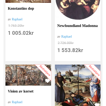
Konstantins dop
av
Raphael
Newfoundland Madonna
1 763.20
kr
1 005.02
kr
av
Raphael
2 726.00
kr
1 553.82
kr
Bästsäljare
Bästsäljare
Vision av korset
av
Raphael