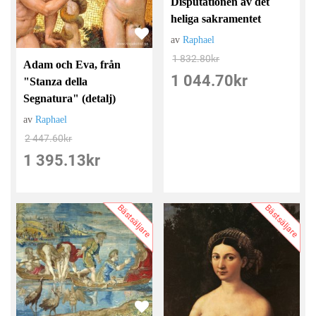
Disputationen av det
heliga sakramentet
av
Raphael
1 832.80
kr
Adam och Eva, från
1 044.70
kr
"Stanza della
Segnatura" (detalj)
av
Raphael
2 447.60
kr
1 395.13
kr
Bästsäljare
Bästsäljare