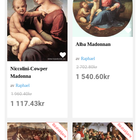
Alba Madonnan
av
Raphael
2 702.80
kr
Niccolini-Cowper
1 540.60
kr
Madonna
av
Raphael
1 960.40
kr
1 117.43
kr
Bästsäljare
Bästsäljare