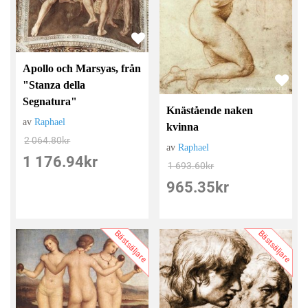
Apollo och Marsyas, från
"Stanza della
Segnatura"
Knästående naken
av
Raphael
kvinna
2 064.80
kr
av
Raphael
1 176.94
kr
1 693.60
kr
965.35
kr
Bästsäljare
Bästsäljare