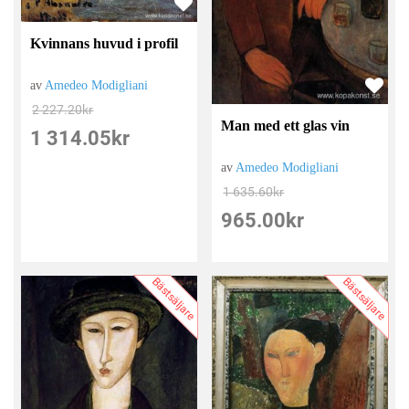
Kvinnans huvud i profil
av
Amedeo Modigliani
2 227.20
kr
Man med ett glas vin
1 314.05
kr
av
Amedeo Modigliani
1 635.60
kr
965.00
kr
Bästsäljare
Bästsäljare