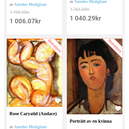
av
Amedeo Modigliani
av
Amedeo Modigliani
1 763.20
kr
1 705.20
kr
1 040.29
kr
1 006.07
kr
Bästsäljare
Bästsäljare
Rose Caryatid (Audace)
Porträtt av en kvinna
av
Amedeo Modigliani