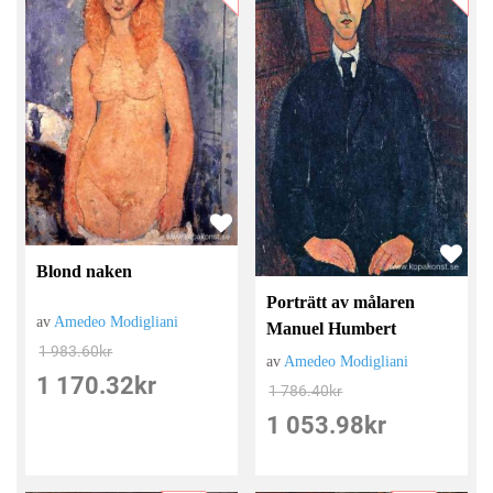
Blond naken
Porträtt av målaren
av
Amedeo Modigliani
Manuel Humbert
1 983.60
kr
av
Amedeo Modigliani
1 170.32
kr
1 786.40
kr
1 053.98
kr