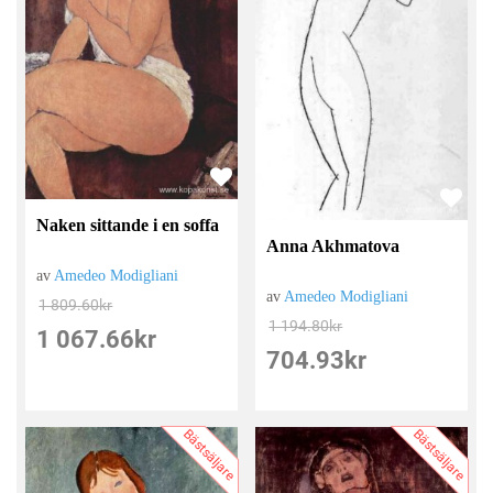
Naken sittande i en soffa
Anna Akhmatova
av
Amedeo Modigliani
av
Amedeo Modigliani
1 809.60
kr
1 194.80
kr
1 067.66
kr
704.93
kr
Bästsäljare
Bästsäljare