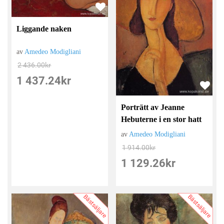
Liggande naken
av
Amedeo Modigliani
2 436.00
kr
1 437.24
kr
Porträtt av Jeanne
Hebuterne i en stor hatt
av
Amedeo Modigliani
1 914.00
kr
1 129.26
kr
Bästsäljare
Bästsäljare