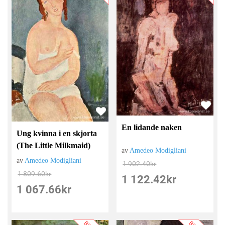
En lidande naken
Ung kvinna i en skjorta
(The Little Milkmaid)
av
Amedeo Modigliani
av
Amedeo Modigliani
1 902.40
kr
1 809.60
kr
1 122.42
kr
1 067.66
kr