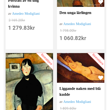
Porträtt av en ung
kvinna
Den unga lärlingen
av
Amedeo Modigliani
2 169.20
kr
av
Amedeo Modigliani
1 279.83
kr
1 798.00
kr
1 060.82
kr
Bästsäljare
Bästsäljare
Liggande naken med blå
kudde
av
Amedeo Modigliani
1 809.60
kr