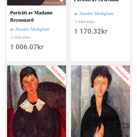
Porträtt av Madame
av
Amedeo Modigliani
Reynouard
1 983.60
kr
av
Amedeo Modigliani
1 170.32
kr
1 705.20
kr
1 006.07
kr
Bästsäljare
Bästsäljare