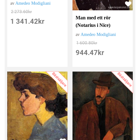
av
Amedeo Modigliani
2 273.60
kr
Man med ett rör
1 341.42
kr
(Notarius i Nice)
av
Amedeo Modigliani
1 600.80
kr
944.47
kr
Bästsäljare
Bästsäljare