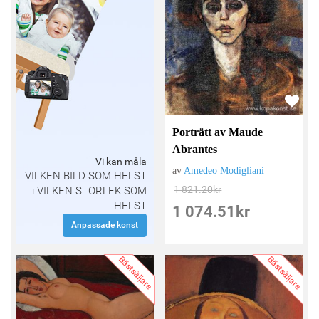
Porträtt av Maude
Abrantes
Vi kan måla
av
Amedeo Modigliani
VILKEN BILD SOM HELST
1 821.20
kr
i VILKEN STORLEK SOM
HELST
1 074.51
kr
Anpassade konst
Bästsäljare
Bästsäljare