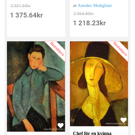
av
Amedeo Modigliani
2 331.60
kr
2 064.80
kr
1 375.64
kr
1 218.23
kr
Bästsäljare
Bästsäljare
Chef för en kvinna