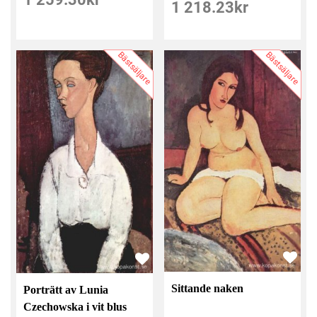
1 218.23
kr
Bästsäljare
Bästsäljare
Sittande naken
Porträtt av Lunia
Czechowska i vit blus