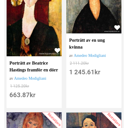
Porträtt av en ung
kvinna
av
Amedeo Modigliani
Porträtt av Beatrice
2 111.20
kr
Hastings framför en dörr
1 245.61
kr
av
Amedeo Modigliani
1 125.20
kr
663.87
kr
Bästsäljare
Bästsäljare