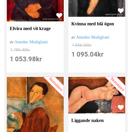
Kvinna med blå ögon
Elvira med vit krage
av
Amedeo Modigliani
av
Amedeo Modigliani
1 856.00
kr
1 786.40
kr
1 095.04
kr
1 053.98
kr
Bästsäljare
Bästsäljare
Liggande naken