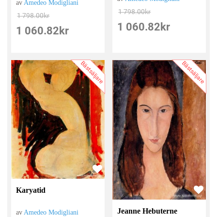
av
Amedeo Modigliani
1 798.00
kr
1 798.00
kr
1 060.82
kr
1 060.82
kr
Bästsäljare
Bästsäljare
Karyatid
Jeanne Hebuterne
av
Amedeo Modigliani