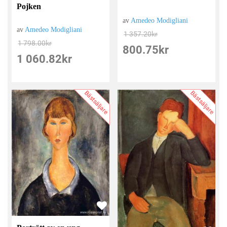
Pojken
av
Amedeo Modigliani
av
Amedeo Modigliani
1 357.20
kr
1 798.00
kr
800.75
kr
1 060.82
kr
Bästsäljare
Bästsäljare