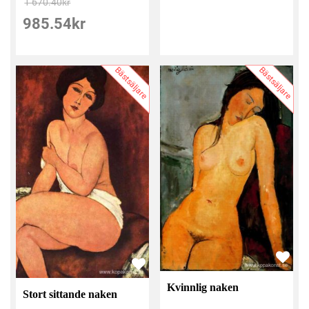
1 670.40
kr
985.54
kr
Bästsäljare
Bästsäljare
Kvinnlig naken
Stort sittande naken