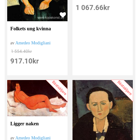
1 067.66
kr
Folkets ung kvinna
av
Amedeo Modigliani
1 554.40
kr
917.10
kr
Bästsäljare
Bästsäljare
Ligger naken
av
Amedeo Modigliani