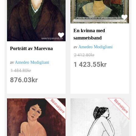
En kvinna med
sammetsband
av
Amedeo Modigliani
Porträtt av Marevna
2 412.80
kr
av
Amedeo Modigliani
1 423.55
kr
1 484.80
kr
876.03
kr
Bästsäljare
Bästsäljare