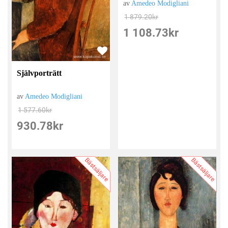
av
Amedeo Modigliani
1 879.20
kr
1 108.73
kr
Självporträtt
av
Amedeo Modigliani
1 577.60
kr
930.78
kr
Bästsäljare
Bästsäljare