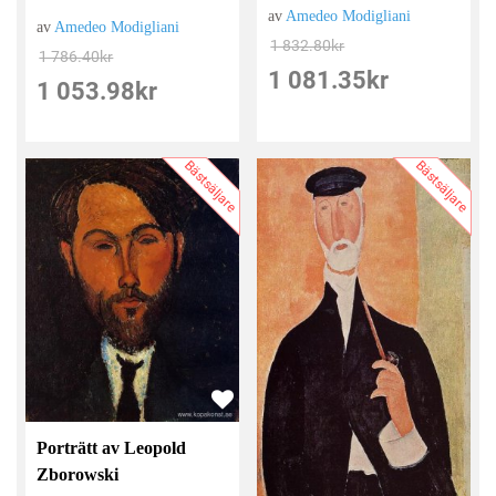
av
Amedeo Modigliani
av
Amedeo Modigliani
1 832.80
kr
1 786.40
kr
1 081.35
kr
1 053.98
kr
Bästsäljare
Bästsäljare
Porträtt av Leopold
Zborowski