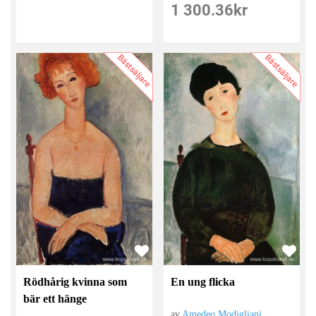
1 300.36
kr
Bästsäljare
Bästsäljare
Rödhårig kvinna som
En ung flicka
bär ett hänge
av
Amedeo Modigliani