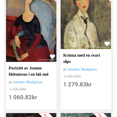
Kvinna med en svart
slips
Porträtt av Jeanne
av
Amedeo Modigliani
Hebuterne i en blå stol
2 169.20
kr
av
Amedeo Modigliani
1 279.83
kr
1 798.00
kr
1 060.82
kr