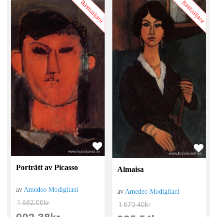
Bästsäljare
Bästsäljare
Porträtt av Picasso
Almaisa
av
Amedeo Modigliani
av
Amedeo Modigliani
1 682.00
kr
1 670.40
kr