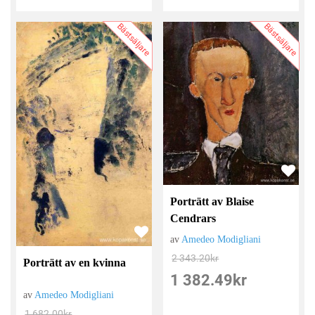
Bästsäljare
Bästsäljare
Porträtt av Blaise
Cendrars
av
Amedeo Modigliani
2 343.20
kr
Porträtt av en kvinna
1 382.49
kr
av
Amedeo Modigliani
1 682.00
kr