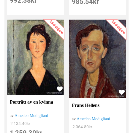
992.38
kr
985.54
kr
Bästsäljare
Bästsäljare
Porträtt av en kvinna
Frans Hellens
av
Amedeo Modigliani
av
Amedeo Modigliani
2 134.40
kr
2 064.80
kr
1 259.30
kr