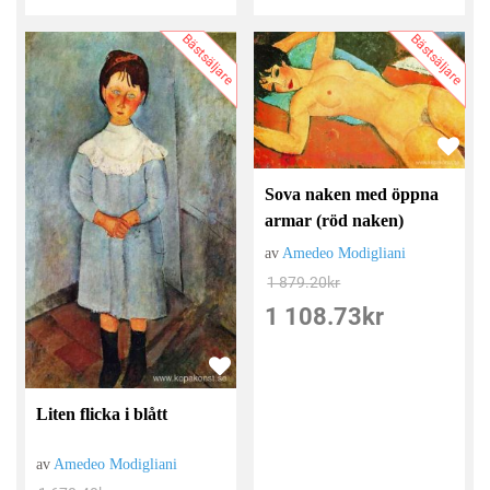
Bästsäljare
Bästsäljare
Sova naken med öppna
armar (röd naken)
av
Amedeo Modigliani
1 879.20
kr
1 108.73
kr
Liten flicka i blått
av
Amedeo Modigliani