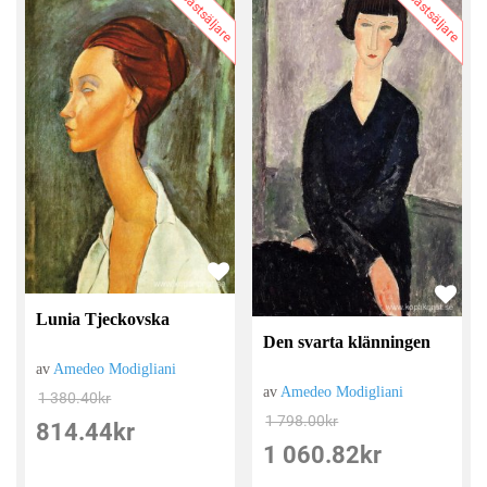
Bästsäljare
Bästsäljare
Lunia Tjeckovska
Den svarta klänningen
av
Amedeo Modigliani
av
Amedeo Modigliani
1 380.40
kr
1 798.00
kr
814.44
kr
1 060.82
kr