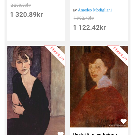
2 238.80
kr
av
Amedeo Modigliani
1 320.89
kr
1 902.40
kr
1 122.42
kr
Bästsäljare
Bästsäljare
Porträtt av en kvinna