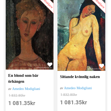
Bästsäljare
Bästsäljare
En blond som bär
Sittande kvinnlig naken
örhängen
av
Amedeo Modigliani
av
Amedeo Modigliani
1 832.80
kr
1 832.80
kr
1 081.35
kr
1 081.35
kr