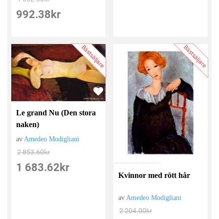
992.38
kr
Bästsäljare
Bästsäljare
Le grand Nu (Den stora
naken)
av
Amedeo Modigliani
2 853.60
kr
1 683.62
kr
Kvinnor med rött hår
av
Amedeo Modigliani
2 204.00
kr