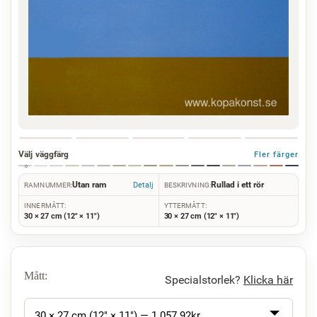
Välj väggfärg
Fler färger
Utan ram
Rullad i ett rör
Detalj
RAMNUMMER:
BESKRIVNING:
INNERMÅTT:
YTTERMÅTT:
30 × 27 cm (12" × 11")
30 × 27 cm (12" × 11")
Mått:
Specialstorlek?
Klicka här
30 × 27 cm (12" × 11") —
1 057.92
kr