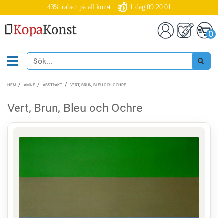
43% rabatt på all konst
1
dag
09:20:01
0
HEM
ÄMNE
ABSTRAKT
VERT, BRUN, BLEU OCH OCHRE
Vert, Brun, Bleu och Ochre