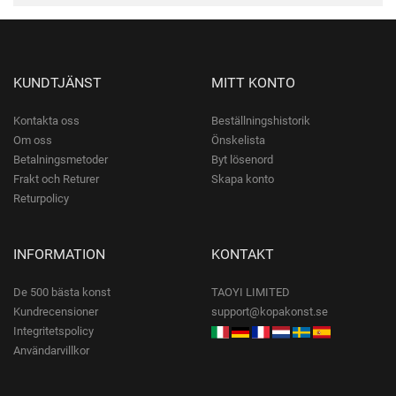
KUNDTJÄNST
MITT KONTO
Kontakta oss
Beställningshistorik
Om oss
Önskelista
Betalningsmetoder
Byt lösenord
Frakt och Returer
Skapa konto
Returpolicy
INFORMATION
KONTAKT
De 500 bästa konst
TAOYI LIMITED
Kundrecensioner
support@kopakonst.se
Integritetspolicy
Användarvillkor