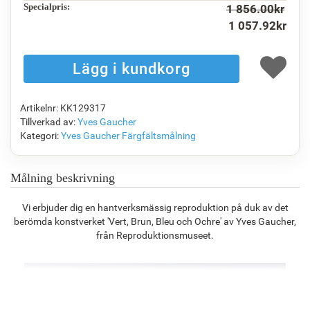
Specialpris:
1 856.00
kr
1 057.92
kr
F1823-204
F8645-298
F6537-236
F7034-298
1 131.12
kr
1 885.23
kr
1 000.15
kr
1 401.86
kr
Artikelnr: KK129317
F7034-296
F6731-224
F6731-226
F4827-234
Tillverkad av:
Yves Gaucher
1 401.86
kr
1 401.86
kr
1 401.86
kr
1 329.13
kr
Kategori:
Yves Gaucher
Färgfältsmålning
Målning beskrivning
F8645-296
F4613-236
F5130-204
F6035-220
Vi erbjuder dig en hantverksmässig reproduktion på duk av det
1 300.13
kr
1 009.78
kr
1 455.80
kr
1 310.45
kr
berömda konstverket 'Vert, Brun, Bleu och Ochre' av Yves Gaucher,
från Reproduktionsmuseet.
F2833-204
1 198.86
kr