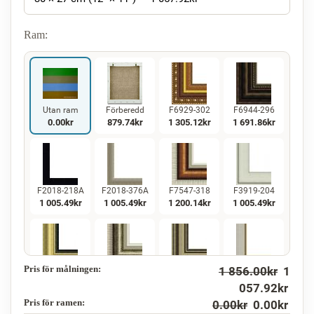
Ram:
Utan ram
Förberedd
F6929-302
F6944-296
0.00
kr
879.74
kr
1 305.12
kr
1 691.86
kr
F2018-218A
F2018-376A
F7547-318
F3919-204
1 005.49
kr
1 005.49
kr
1 200.14
kr
1 005.49
kr
Pris för målningen:
1 856.00
kr
1
F5130-234
F7547-220
F5429-258
F3013-236
1 450.23
kr
1 200.14
kr
1 450.23
kr
1 068.13
kr
057.92
kr
Pris för ramen:
0.00
kr
0.00
kr