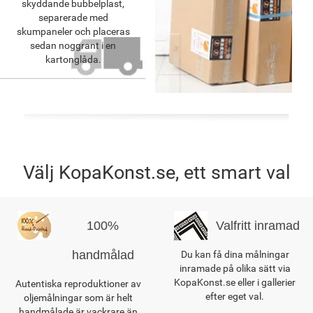
skyddande bubbelplast,
separerade med
skumpaneler och placeras
sedan noggrant i en
kartonglåda.
Välj KopaKonst.se, ett smart val
100%
Valfritt inramad
handmålad
Du kan få dina målningar
inramade på olika sätt via
KopaKonst.se eller i gallerier
Autentiska reproduktioner av
efter eget val.
oljemålningar som är helt
handmålade är vackrare än