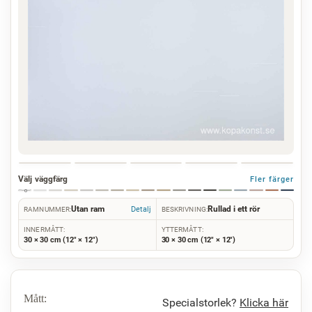
Välj väggfärg
Fler färger
Utan ram
Rullad i ett rör
Detalj
RAMNUMMER:
BESKRIVNING:
INNERMÅTT:
YTTERMÅTT:
30 × 30 cm (12" × 12")
30 × 30 cm (12" × 12")
Mått:
Specialstorlek?
Klicka här