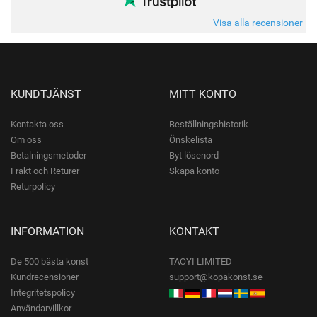
Visa alla recensioner
KUNDTJÄNST
MITT KONTO
Kontakta oss
Beställningshistorik
Om oss
Önskelista
Betalningsmetoder
Byt lösenord
Frakt och Returer
Skapa konto
Returpolicy
INFORMATION
KONTAKT
De 500 bästa konst
TAOYI LIMITED
Kundrecensioner
support@kopakonst.se
Integritetspolicy
Användarvillkor