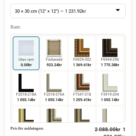
30 × 30 cm (12" × 12") —
1 231.92
kr
Ram:
Utan ram
Förberedd
F6929-302
F6944-296
0.00
kr
923.24
kr
1 369.61
kr
1 775.38
kr
F2018-218A
F2018-376A
F7547-318
F3919-204
1 055.14
kr
1 055.14
kr
1 259.41
kr
1 055.14
kr
Pris för målningen:
2 088.00
kr
1
F5130-234
F7547-220
F5429-258
F3013-236
1 521.80
kr
1 259.41
kr
1 521.80
kr
1 120.91
kr