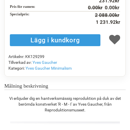
231.92
kr
Pris för ramen:
0.00
kr
0.00
kr
Specialpris:
2 088.00
kr
1 231.92
kr
F1823-204
F8645-298
F6537-236
F7034-298
1 187.03
kr
1 978.38
kr
1 049.45
kr
1 471.11
kr
Artikelnr: KK129299
F7034-296
F6731-224
F6731-226
F4827-234
Tillverkad av:
Yves Gaucher
1 471.11
kr
1 471.11
kr
1 471.11
kr
1 394.78
kr
Kategori:
Yves Gaucher
Minimalism
Målning beskrivning
F8645-296
F4613-236
F5130-204
F6035-220
Vi erbjuder dig en hantverksmässig reproduktion på duk av det
1 364.39
kr
1 059.66
kr
1 527.72
kr
1 375.18
kr
berömda konstverket 'R - M - I' av Yves Gaucher, från
Reproduktionsmuseet.
F2833-204