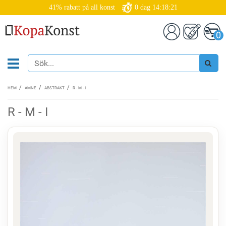
41% rabatt på all konst
0
dag
14:18:20
0
HEM
ÄMNE
ABSTRAKT
R - M - I
R - M - I