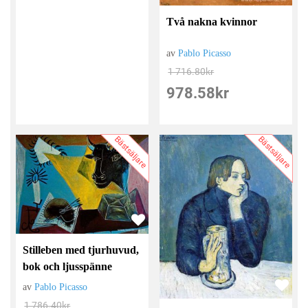
Två nakna kvinnor
av
Pablo Picasso
1 716.80
kr
978.58
kr
Bästsäljare
Bästsäljare
Stilleben med tjurhuvud,
bok och ljusspänne
av
Pablo Picasso
1 786.40
kr