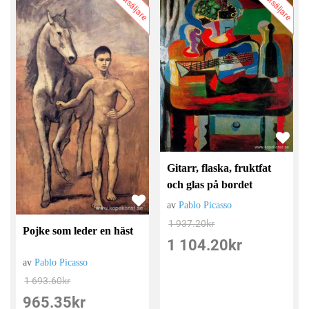
Bästsäljare
Bästsäljare
Gitarr, flaska, fruktfat
och glas på bordet
av
Pablo Picasso
1 937.20
kr
Pojke som leder en häst
1 104.20
kr
av
Pablo Picasso
1 693.60
kr
965.35
kr