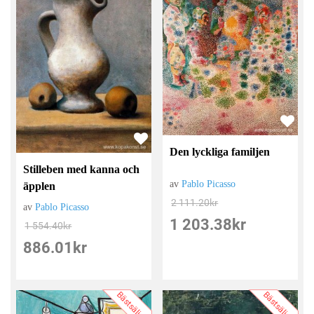
Den lyckliga familjen
Stilleben med kanna och
av
Pablo Picasso
äpplen
2 111.20
kr
av
Pablo Picasso
1 203.38
kr
1 554.40
kr
886.01
kr
Bästsäljare
Bästsäljare