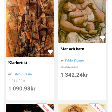
Mor och barn
av
Pablo Picasso
Klarinettist
2 354.80
kr
1 342.24
kr
av
Pablo Picasso
1 914.00
kr
1 090.98
kr
Bästsäljare
Bästsäljare