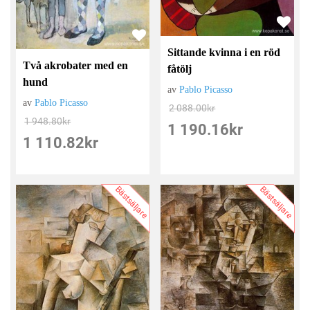
Sittande kvinna i en röd
Två akrobater med en
fåtölj
hund
av
Pablo Picasso
av
Pablo Picasso
2 088.00
kr
1 948.80
kr
1 190.16
kr
1 110.82
kr
Bästsäljare
Bästsäljare