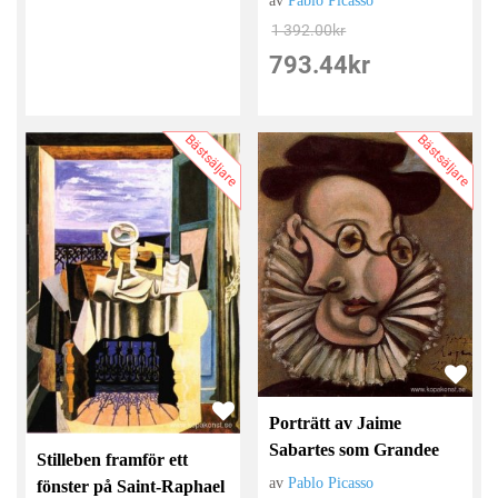
av
Pablo Picasso
1 392.00
kr
793.44
kr
Bästsäljare
Bästsäljare
Porträtt av Jaime
Sabartes som Grandee
Stilleben framför ett
av
Pablo Picasso
fönster på Saint-Raphael