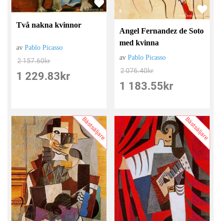
Två nakna kvinnor
Angel Fernandez de Soto
med kvinna
av
Pablo Picasso
av
Pablo Picasso
2 157.60
kr
2 076.40
kr
1 229.83
kr
1 183.55
kr
Bästsäljare
Bästsäljare