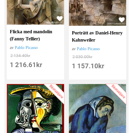
Flicka med mandolin
Porträtt av Daniel-Henry
(Fanny Tellier)
Kahnweiler
av
Pablo Picasso
av
Pablo Picasso
2 134.40
kr
2 030.00
kr
1 216.61
kr
1 157.10
kr
Bästsäljare
Bästsäljare