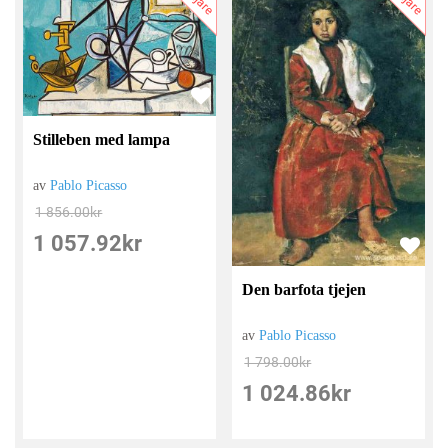
Stilleben med lampa
av
Pablo Picasso
1 856.00
kr
1 057.92
kr
Den barfota tjejen
av
Pablo Picasso
1 798.00
kr
1 024.86
kr