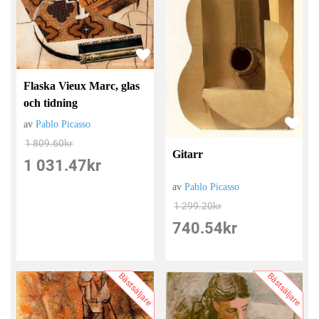
Flaska Vieux Marc, glas
och tidning
av
Pablo Picasso
1 809.60
kr
Gitarr
1 031.47
kr
av
Pablo Picasso
1 299.20
kr
740.54
kr
Bästsäljare
Bästsäljare