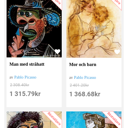
Man med stråhatt
Mor och barn
av
Pablo Picasso
av
Pablo Picasso
2 308.40
kr
2 401.20
kr
1 315.79
kr
1 368.68
kr
Bästsäljare
Bästsäljare