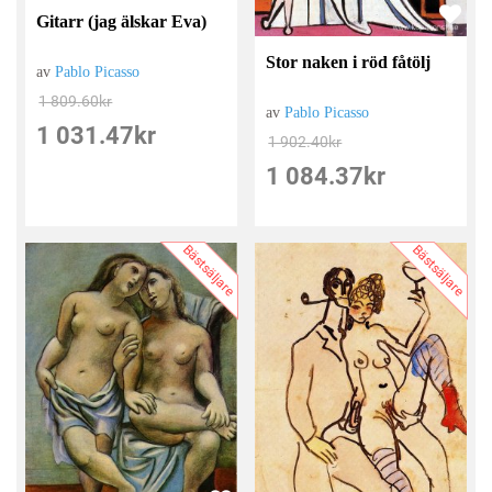
Gitarr (jag älskar Eva)
Stor naken i röd fåtölj
av
Pablo Picasso
1 809.60
kr
av
Pablo Picasso
1 031.47
kr
1 902.40
kr
1 084.37
kr
Bästsäljare
Bästsäljare