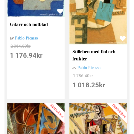
Gitarr och notblad
av
Pablo Picasso
2 064.80
kr
Stilleben med fiol och
1 176.94
kr
frukter
av
Pablo Picasso
1 786.40
kr
1 018.25
kr
Bästsäljare
Bästsäljare