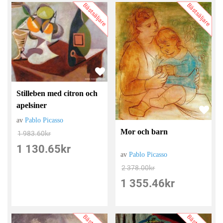
Bästsäljare
Bästsäljare
Stilleben med citron och
apelsiner
av
Pablo Picasso
Mor och barn
1 983.60
kr
1 130.65
kr
av
Pablo Picasso
2 378.00
kr
1 355.46
kr