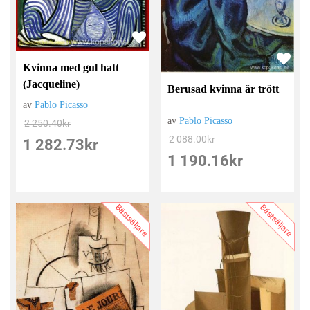
Kvinna med gul hatt
(Jacqueline)
Berusad kvinna är trött
av
Pablo Picasso
av
Pablo Picasso
2 250.40
kr
2 088.00
kr
1 282.73
kr
1 190.16
kr
Bästsäljare
Bästsäljare