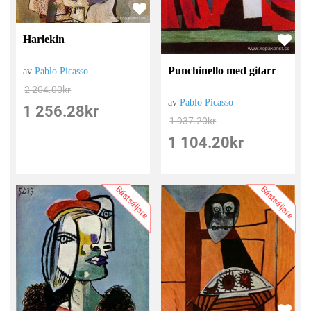
Harlekin
Punchinello med gitarr
av
Pablo Picasso
2 204.00
kr
av
Pablo Picasso
1 256.28
kr
1 937.20
kr
1 104.20
kr
Bästsäljare
Bästsäljare