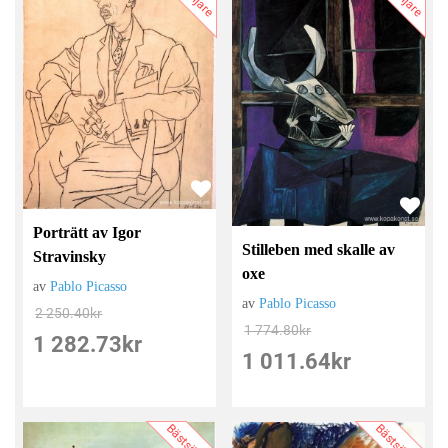
Porträtt av Igor
Stilleben med skalle av
Stravinsky
oxe
av
Pablo Picasso
av
Pablo Picasso
2 250.40
kr
1 774.80
kr
1 282.73
kr
1 011.64
kr
Bästsäljare
Bästsäljare