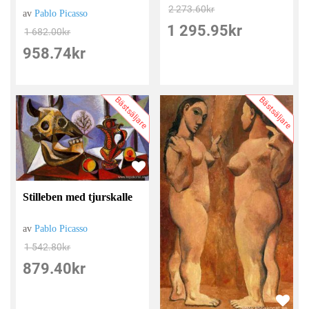
2 273.60
kr
av
Pablo Picasso
1 295.95
kr
1 682.00
kr
958.74
kr
Bästsäljare
Bästsäljare
Stilleben med tjurskalle
av
Pablo Picasso
1 542.80
kr
879.40
kr