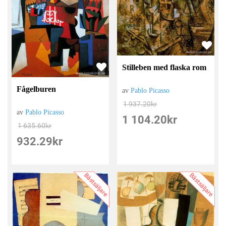
Stilleben med flaska rom
Fågelburen
av
Pablo Picasso
1 937.20
kr
av
Pablo Picasso
1 104.20
kr
1 635.60
kr
932.29
kr
Bästsäljare
Bästsäljare