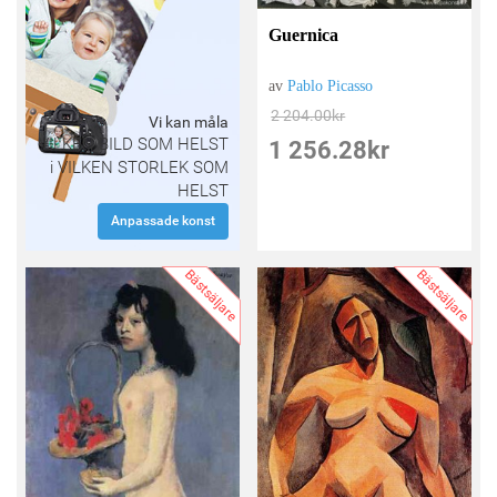
Guernica
av
Pablo Picasso
2 204.00
kr
Vi kan måla
VILKEN BILD SOM HELST
1 256.28
kr
i VILKEN STORLEK SOM
HELST
Anpassade konst
Bästsäljare
Bästsäljare