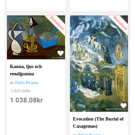
Bästsäljare
Bästsäljare
Kanna, ljus och
emaljpanna
av
Pablo Picasso
1 821.20
kr
1 038.08
kr
Evocation (The Burial of
Casagemas)