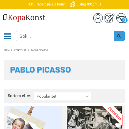
43% rabatt på all konst
1
dag
09:27:48
0
HEM
KONSTNÄR
PABLO PICASSO
PABLO PICASSO
Sortera
Sortera efter:
Popularitet
efter:
Bästsäljare