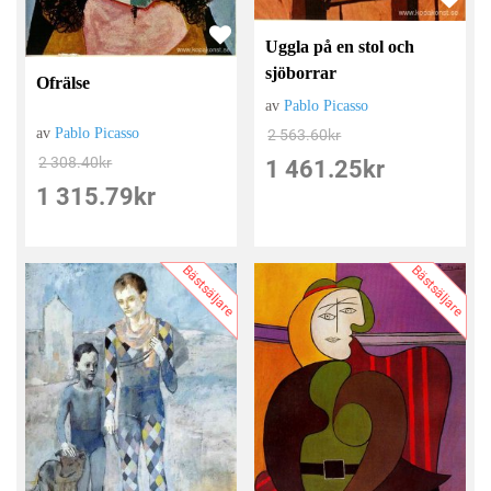
Uggla på en stol och
sjöborrar
Ofrälse
av
Pablo Picasso
av
Pablo Picasso
2 563.60
kr
2 308.40
kr
1 461.25
kr
1 315.79
kr
Bästsäljare
Bästsäljare