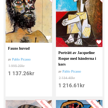
Fauns huvud
Porträtt av Jacqueline
Roque med händerna i
av
Pablo Picasso
kors
1 995.20
kr
av
Pablo Picasso
1 137.26
kr
2 134.40
kr
1 216.61
kr
Bästsäljare
Bästsäljare