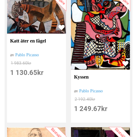
Katt äter en fågel
av
Pablo Picasso
1 983.60
kr
1 130.65
kr
Kyssen
av
Pablo Picasso
2 192.40
kr
1 249.67
kr
Bästsäljare
Bästsäljare