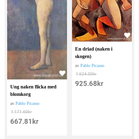
En driad (naken i
skogen)
av
Pablo Picasso
1 624.00
kr
925.68
kr
Ung naken flicka med
blomkorg
av
Pablo Picasso
1 171.60
kr
667.81
kr