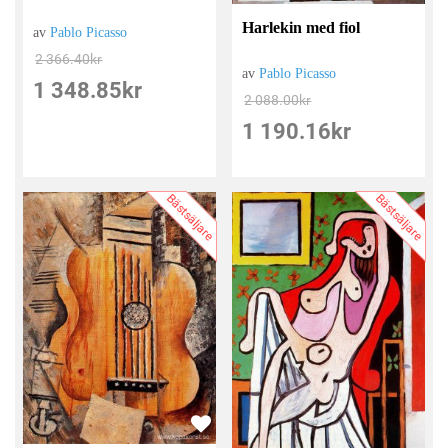
Harlekin med fiol
av
Pablo Picasso
2 366.40
kr
av
Pablo Picasso
1 348.85
kr
2 088.00
kr
1 190.16
kr
Bästsäljare
Bästsäljare