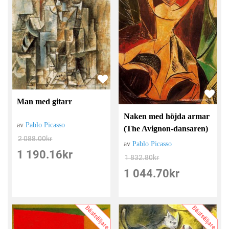
Man med gitarr
Naken med höjda armar
av
Pablo Picasso
(The Avignon-dansaren)
2 088.00
kr
av
Pablo Picasso
1 190.16
kr
1 832.80
kr
1 044.70
kr
Bästsäljare
Bästsäljare