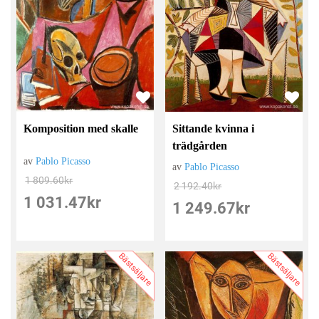
Sittande kvinna i
Komposition med skalle
trädgården
av
Pablo Picasso
av
Pablo Picasso
1 809.60
kr
2 192.40
kr
1 031.47
kr
1 249.67
kr
Bästsäljare
Bästsäljare