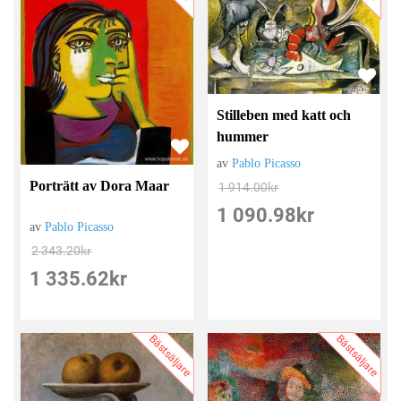
Stilleben med katt och
hummer
av
Pablo Picasso
Porträtt av Dora Maar
1 914.00
kr
1 090.98
kr
av
Pablo Picasso
2 343.20
kr
1 335.62
kr
Bästsäljare
Bästsäljare