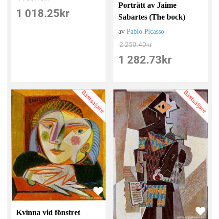
Porträtt av Jaime
1 018.25
kr
Sabartes (The bock)
av
Pablo Picasso
2 250.40
kr
1 282.73
kr
Bästsäljare
Bästsäljare
Kvinna vid fönstret