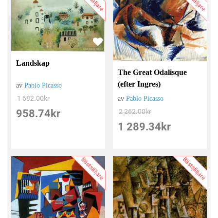
Landskap
The Great Odalisque
(efter Ingres)
av
Pablo Picasso
1 682.00
kr
av
Pablo Picasso
2 262.00
kr
958.74
kr
1 289.34
kr
Bästsäljare
Bästsäljare