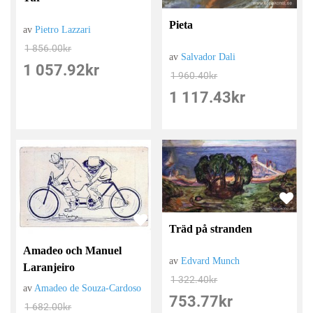
Pieta
av
Pietro Lazzari
1 856.00
kr
av
Salvador Dali
1 057.92
kr
1 960.40
kr
1 117.43
kr
Träd på stranden
Amadeo och Manuel
av
Edvard Munch
Laranjeiro
1 322.40
kr
av
Amadeo de Souza-Cardoso
753.77
kr
1 682.00
kr