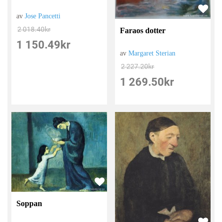
av
Jose Pancetti
2 018.40
kr
Faraos dotter
1 150.49
kr
av
Margaret Sterian
2 227.20
kr
1 269.50
kr
Soppan