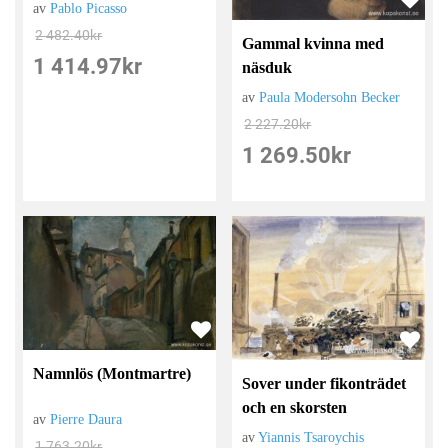
av
Pablo Picasso
2 482.40
kr
Gammal kvinna med
1 414.97
kr
näsduk
av
Paula Modersohn Becker
2 227.20
kr
1 269.50
kr
Namnlös (Montmartre)
Sover under fikonträdet
och en skorsten
av
Pierre Daura
av
Yiannis Tsaroychis
1 763.20
kr