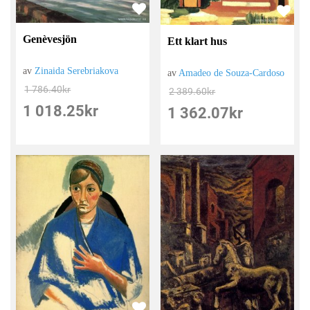
Genèvesjön
Ett klart hus
av
Zinaida Serebriakova
av
Amadeo de Souza-Cardoso
1 786.40
kr
2 389.60
kr
1 018.25
kr
1 362.07
kr