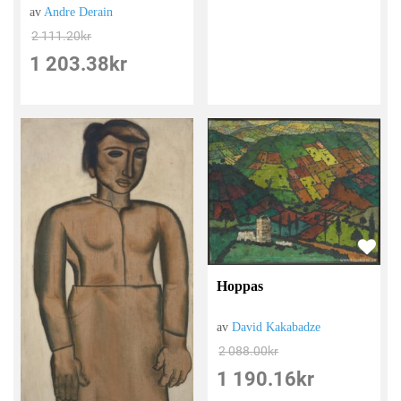
av
Andre Derain
2 111.20
kr
1 203.38
kr
Hoppas
av
David Kakabadze
2 088.00
kr
1 190.16
kr