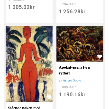
2 204.00
kr
1 005.02
kr
1 256.28
kr
Apokalypsens fyra
ryttare
av
Arturo Souto
2 088.00
kr
1 190.16
kr
Stående naken med