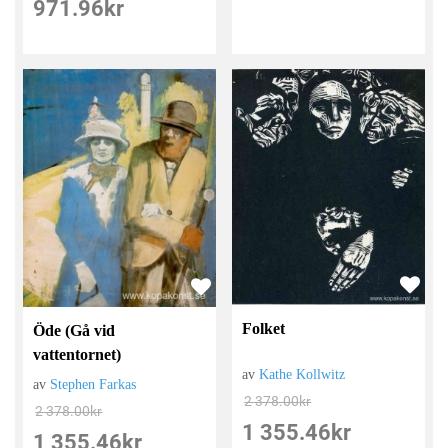
971.96
kr
Folket
Öde (Gå vid
vattentornet)
av
Kathe Kollwitz
av
Stephen Farkas
2 378.00
kr
2 378.00
kr
1 355.46
kr
1 355.46
kr