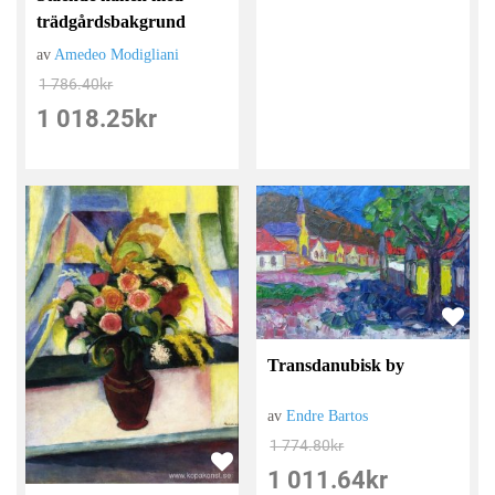
trädgårdsbakgrund
av
Amedeo Modigliani
1 786.40
kr
1 018.25
kr
Transdanubisk by
av
Endre Bartos
1 774.80
kr
1 011.64
kr