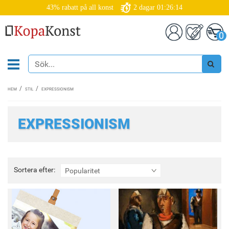
43% rabatt på all konst
2
dagar
01:26:12
0
HEM
STIL
EXPRESSIONISM
EXPRESSIONISM
Sortera
Sortera efter:
Popularitet
efter: