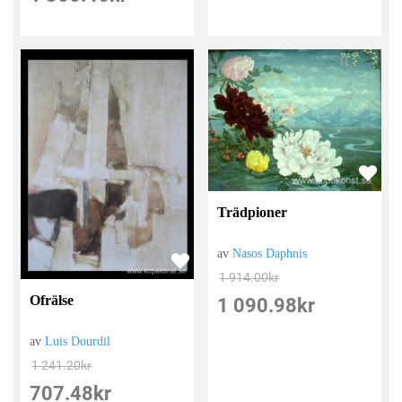
Trädpioner
av
Nasos Daphnis
1 914.00
kr
Ofrälse
1 090.98
kr
av
Luis Dourdil
1 241.20
kr
707.48
kr