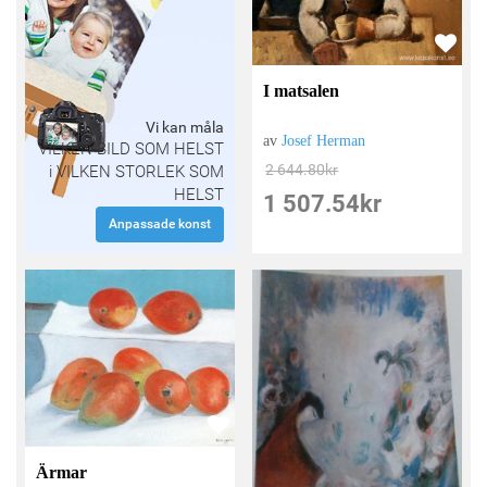
I matsalen
Vi kan måla
av
Josef Herman
VILKEN BILD SOM HELST
2 644.80
kr
i VILKEN STORLEK SOM
HELST
1 507.54
kr
Anpassade konst
Ärmar