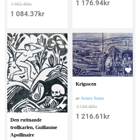
1 176.94
kr
1 902.40
kr
1 084.37
kr
Krigsscen
av
Arturo Souto
2 134.40
kr
1 216.61
kr
Den ruttnande
trollkarlen, Guillaume
Apollinaire