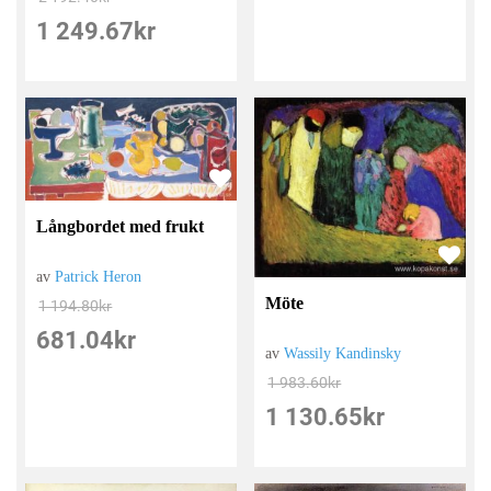
1 249.67
kr
Långbordet med frukt
av
Patrick Heron
Möte
1 194.80
kr
681.04
kr
av
Wassily Kandinsky
1 983.60
kr
1 130.65
kr