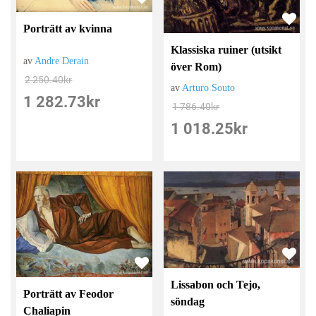
Porträtt av kvinna
Klassiska ruiner (utsikt
av
Andre Derain
över Rom)
2 250.40
kr
av
Arturo Souto
1 282.73
kr
1 786.40
kr
1 018.25
kr
Lissabon och Tejo,
Porträtt av Feodor
söndag
Chaliapin