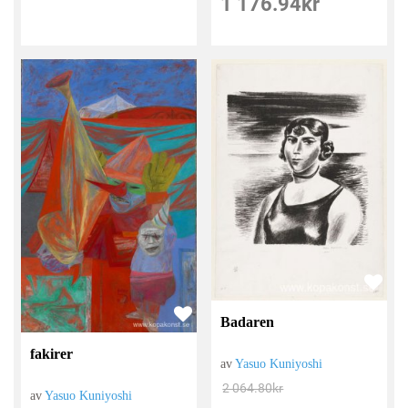
1 176.94
kr
Badaren
fakirer
av
Yasuo Kuniyoshi
2 064.80
kr
av
Yasuo Kuniyoshi