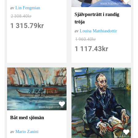
av
Lin Fengmian
Självporträtt i randig
2 308.40
kr
tröja
1 315.79
kr
av
Louisa Matthiasdottir
1 960.40
kr
1 117.43
kr
Båt med sjömän
av
Mario Zanini