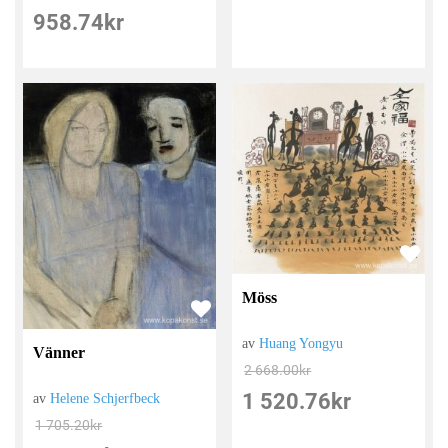
958.74
kr
Möss
av
Huang Yongyu
Vänner
2 668.00
kr
1 520.76
kr
av
Helene Schjerfbeck
1 705.20
kr