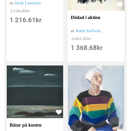
av
Jacob Lawrence
2 134.40
kr
Dödad i aktion
1 216.61
kr
av
Kathe Kollwitz
2 401.20
kr
1 368.68
kr
Båtar på kusten