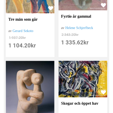
Fyrtio år gammal
Tre män som går
av
Helene Schjerfbeck
av
Gerard Sekoto
2 343.20
kr
1 937.20
kr
1 335.62
kr
1 104.20
kr
Skogar och öppet hav