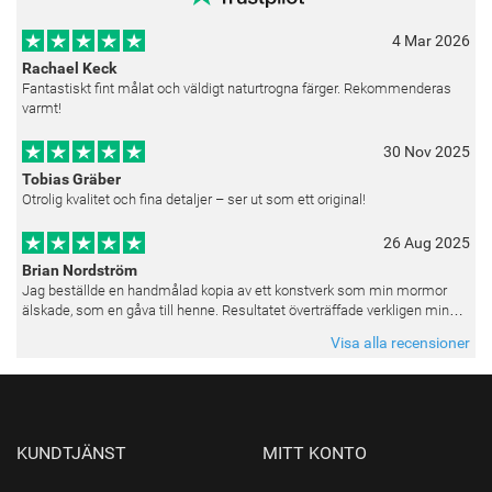
4 Mar 2026
Rachael Keck
Fantastiskt fint målat och väldigt naturtrogna färger. Rekommenderas
varmt!
30 Nov 2025
Tobias Gräber
Otrolig kvalitet och fina detaljer – ser ut som ett original!
26 Aug 2025
Brian Nordström
Jag beställde en handmålad kopia av ett konstverk som min mormor
älskade, som en gåva till henne. Resultatet överträffade verkligen mina
förväntningar. Färgerna var livfulla och varje penseldrag kän
Visa alla recensioner
KUNDTJÄNST
MITT KONTO