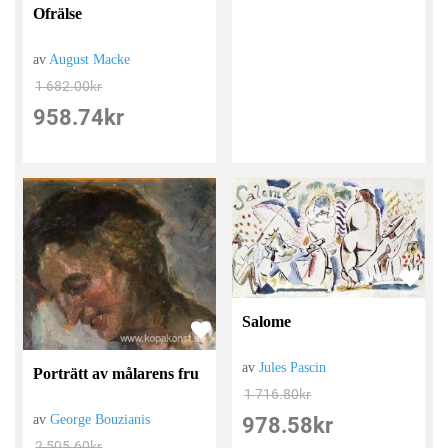
Ofrälse
av
August Macke
1 682.00
kr
958.74
kr
Salome
av
Jules Pascin
Porträtt av målarens fru
1 716.80
kr
av
George Bouzianis
978.58
kr
2 505.60
kr