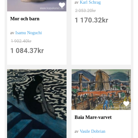
av
Karl Schrag
2 053.20
kr
Mor och barn
1 170.32
kr
av
Isamu Noguchi
1 902.40
kr
1 084.37
kr
Baia Mare-varvet
av
Vasile Dobrian