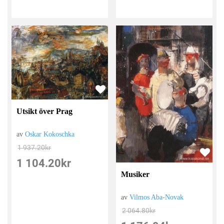
Utsikt över Prag
av
Oskar Kokoschka
1 937.20
kr
1 104.20
kr
Musiker
av
Vilmos Aba-Novak
2 064.80
kr