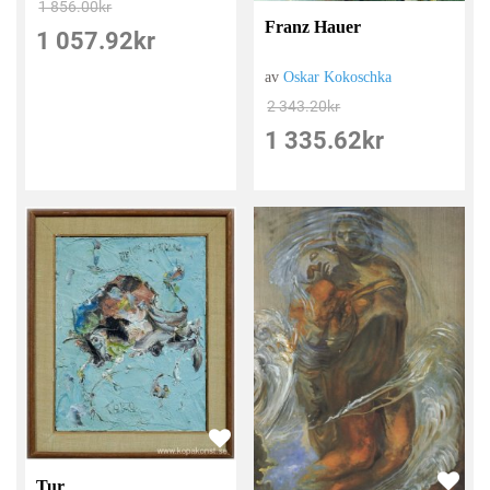
1 856.00
kr
Franz Hauer
1 057.92
kr
av
Oskar Kokoschka
2 343.20
kr
1 335.62
kr
Tur