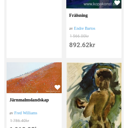
Frälsning
av
Endre Bartos
1 566.00
kr
892.62
kr
Järnmalmslandskap
av
Fred Williams
1 786.40
kr