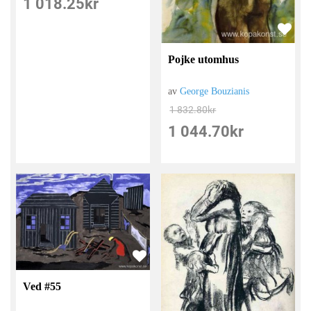
1 018.25
kr
Pojke utomhus
av
George Bouzianis
1 832.80
kr
1 044.70
kr
Ved #55