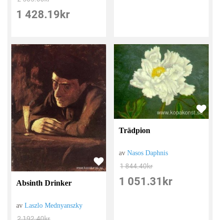
1 428.19
kr
Trädpion
av
Nasos Daphnis
1 844.40
kr
1 051.31
kr
Absinth Drinker
av
Laszlo Mednyanszky
2 192.40
kr