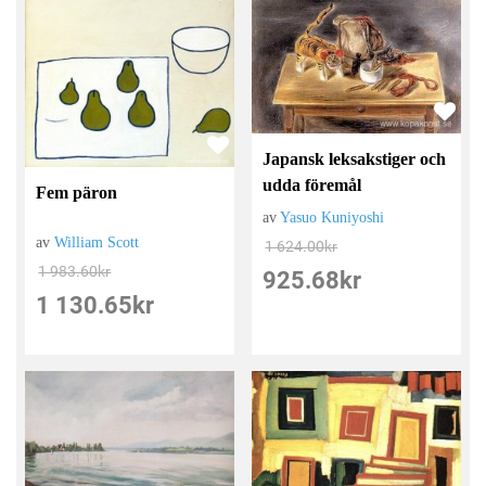
Japansk leksakstiger och
udda föremål
Fem päron
av
Yasuo Kuniyoshi
av
William Scott
1 624.00
kr
1 983.60
kr
925.68
kr
1 130.65
kr