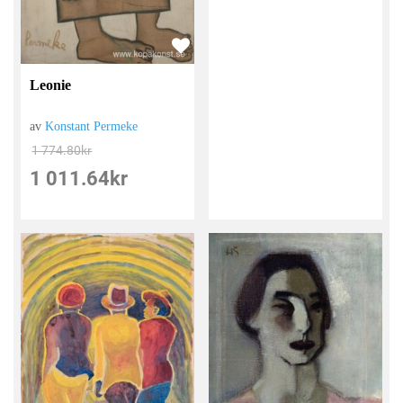
Leonie
av
Konstant Permeke
1 774.80
kr
1 011.64
kr