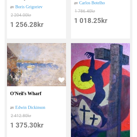
av
Carlos Botelho
av
Boris Grigoriev
1 786.40
kr
2 204.00
kr
1 018.25
kr
1 256.28
kr
O'Neil's Wharf
av
Edwin Dickinson
2 412.80
kr
1 375.30
kr