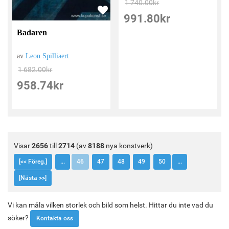
1 740.00
kr
991.80
kr
Badaren
av
Leon Spilliaert
1 682.00
kr
958.74
kr
Visar
2656
till
2714
(av
8188
nya konstverk)
[<< Föreg.]
...
46
47
48
49
50
...
[Nästa >>]
Vi kan måla vilken storlek och bild som helst. Hittar du inte vad du
söker?
Kontakta oss