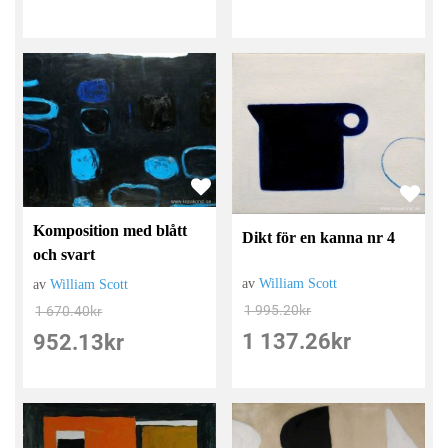
Komposition med blått
Dikt för en kanna nr 4
och svart
av
William Scott
av
William Scott
1 995.20
kr
1 670.40
kr
1 137.26
kr
952.13
kr