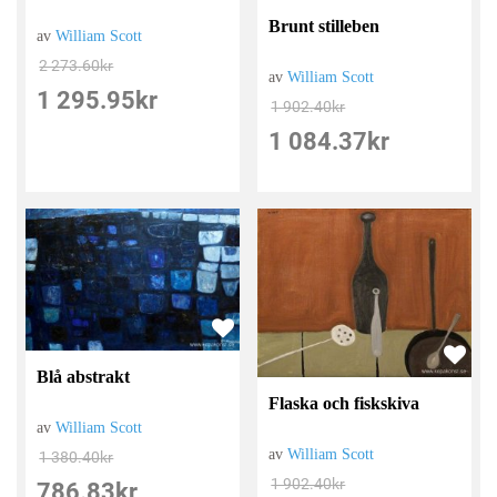
Brunt stilleben
av
William Scott
2 273.60
kr
av
William Scott
1 295.95
kr
1 902.40
kr
1 084.37
kr
Blå abstrakt
Flaska och fiskskiva
av
William Scott
av
William Scott
1 380.40
kr
1 902.40
kr
786.83
kr