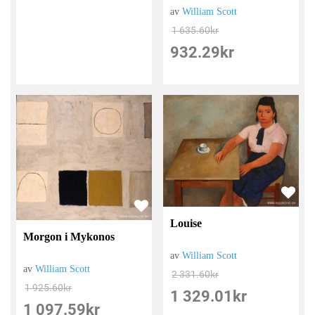
av
William Scott
1 635.60
kr
932.29
kr
Louise
Morgon i Mykonos
av
William Scott
av
William Scott
2 331.60
kr
1 925.60
kr
1 329.01
kr
1 097.59
kr