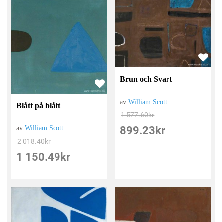
Brun och Svart
av
William Scott
Blått på blått
1 577.60
kr
av
William Scott
899.23
kr
2 018.40
kr
1 150.49
kr