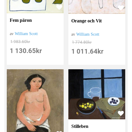
Fem päron
Orange och Vit
av
William Scott
av
William Scott
1 983.60
kr
1 774.80
kr
1 130.65
kr
1 011.64
kr
Stilleben