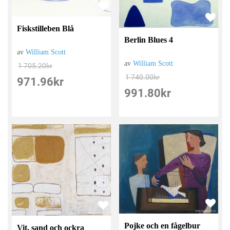
Fiskstilleben Blå
Berlin Blues 4
av
William Scott
av
William Scott
1 705.20
kr
1 740.00
kr
971.96
kr
991.80
kr
Pojke och en fågelbur
Vit, sand och ockra