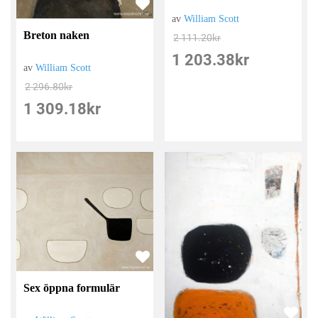
av
William Scott
Breton naken
2 111.20
kr
1 203.38
kr
av
William Scott
2 296.80
kr
1 309.18
kr
Sex öppna formulär