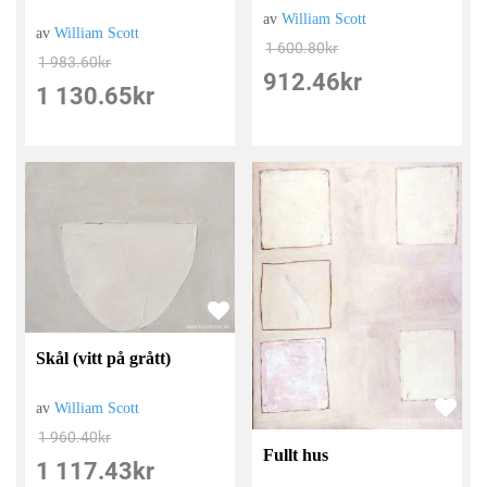
av
William Scott
av
William Scott
1 600.80
kr
1 983.60
kr
912.46
kr
1 130.65
kr
Skål (vitt på grått)
av
William Scott
1 960.40
kr
Fullt hus
1 117.43
kr