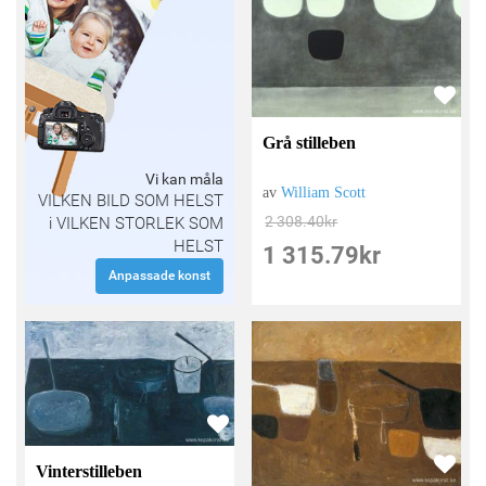
Grå stilleben
Vi kan måla
av
William Scott
VILKEN BILD SOM HELST
2 308.40
kr
i VILKEN STORLEK SOM
HELST
1 315.79
kr
Anpassade konst
Vinterstilleben