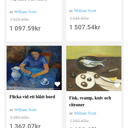
av
William Scott
av
William Scott
2 644.80
kr
1 925.60
kr
1 507.54
kr
1 097.59
kr
Flicka vid ett blått bord
Fisk, svamp, kniv och
citroner
av
William Scott
av
William Scott
2 389.60
kr
1 983.60
kr
1 362.07
kr