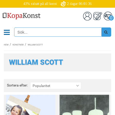
43% rabatt på all konst
2
dagar
06:01:34
0
HEM
KONSTNÄR
WILLIAM SCOTT
WILLIAM SCOTT
Sortera
Sortera efter:
Popularitet
efter: