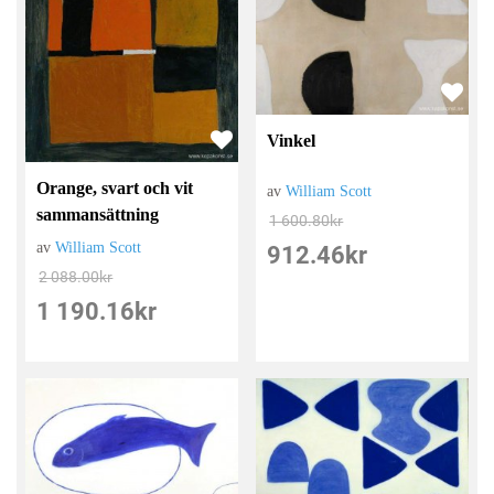
Vinkel
Orange, svart och vit
av
William Scott
sammansättning
1 600.80
kr
av
William Scott
912.46
kr
2 088.00
kr
1 190.16
kr