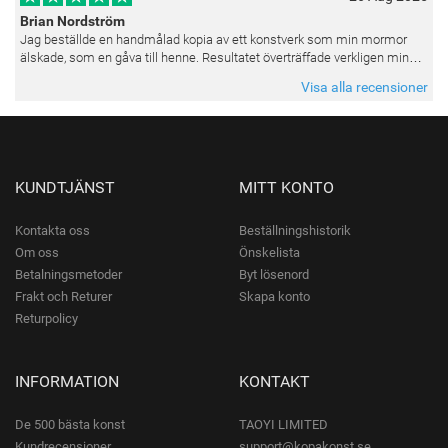
Brian Nordström
Jag beställde en handmålad kopia av ett konstverk som min mormor
älskade, som en gåva till henne. Resultatet överträffade verkligen mina
förväntningar. Färgerna var livfulla och varje penseldrag kän
Visa alla recensioner
KUNDTJÄNST
MITT KONTO
Kontakta oss
Beställningshistorik
Om oss
Önskelista
Betalningsmetoder
Byt lösenord
Frakt och Returer
Skapa konto
Returpolicy
INFORMATION
KONTAKT
De 500 bästa konst
TAOYI LIMITED
Kundrecensioner
support@kopakonst.se