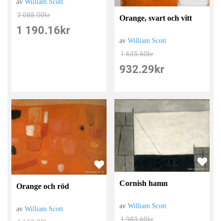
av
William Scott
2 088.00
kr
Orange, svart och vitt
1 190.16
kr
av
William Scott
1 635.60
kr
932.29
kr
Cornish hamn
Orange och röd
av
William Scott
av
William Scott
1 983.60
kr