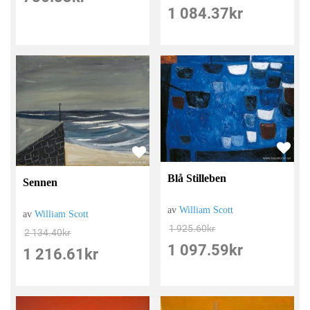
1 084.37
kr
Blå Stilleben
Sennen
av
William Scott
av
William Scott
1 925.60
kr
2 134.40
kr
1 097.59
kr
1 216.61
kr