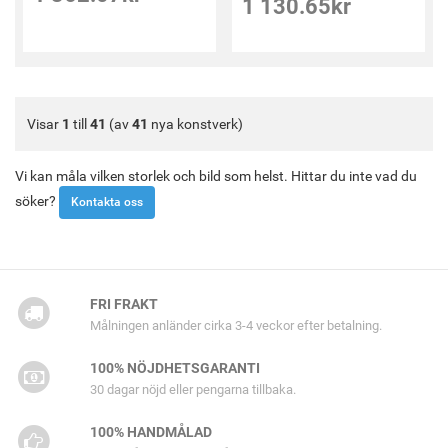
1 130.65
kr
Visar
1
till
41
(av
41
nya konstverk)
Vi kan måla vilken storlek och bild som helst. Hittar du inte vad du
söker?
Kontakta oss
FRI FRAKT
Målningen anländer cirka 3-4 veckor efter betalning.
100% NÖJDHETSGARANTI
30 dagar nöjd eller pengarna tillbaka.
100% HANDMÅLAD