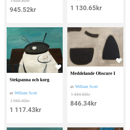
1 658.80
kr
1 130.65
kr
945.52
kr
Meddelande Obscure I
Stekpanna och korg
av
William Scott
av
William Scott
1 484.80
kr
1 960.40
kr
846.34
kr
1 117.43
kr