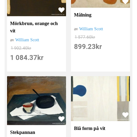
Målning
Mörkbrun, orange och
av
William Scott
vit
1 577.60
kr
av
William Scott
899.23
kr
1 902.40
kr
1 084.37
kr
Blå form på vit
Stekpannan