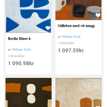
Stilleben med vit mugg
av
William Scott
Berlin Blues 6
1 925.60
kr
1 097.59
kr
av
William Scott
1 914.00
kr
1 090.98
kr