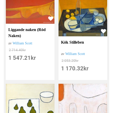
Liggande naken (Röd
Naken)
Kök Stilleben
av
William Scott
2 714.40
kr
av
William Scott
1 547.21
kr
2 053.20
kr
1 170.32
kr