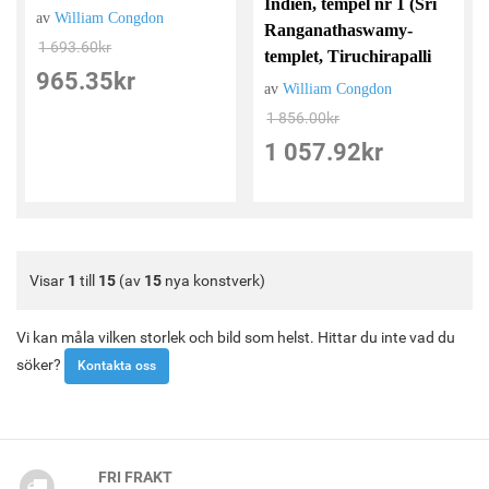
Indien, tempel nr 1 (Sri
av
William Congdon
Ranganathaswamy-
1 693.60
kr
templet, Tiruchirapalli
965.35
kr
av
William Congdon
1 856.00
kr
1 057.92
kr
Visar
1
till
15
(av
15
nya konstverk)
Vi kan måla vilken storlek och bild som helst. Hittar du inte vad du
söker?
Kontakta oss
FRI FRAKT