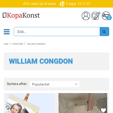
43% rabatt på all konst
2
dagar
13:17:25
0
HEM
KONSTNÄR
WILLIAM CONGDON
WILLIAM CONGDON
Sortera
Sortera efter:
Popularitet
efter: