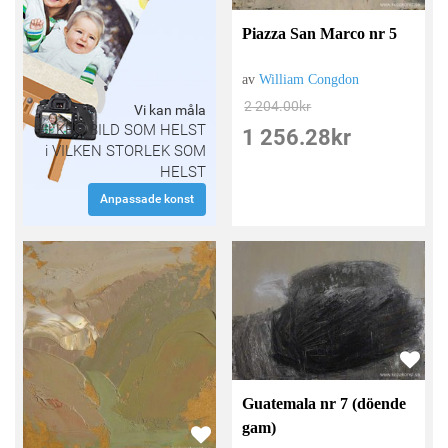
Piazza San Marco nr 5
av
William Congdon
2 204.00
kr
Vi kan måla
VILKEN BILD SOM HELST
1 256.28
kr
i VILKEN STORLEK SOM
HELST
Anpassade konst
Guatemala nr 7 (döende
gam)