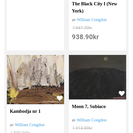
The Black City I (New
York)
av
William Congdon
1 647.20
kr
938.90
kr
Moon 7, Subiaco
Kambodja nr 1
av
William Congdon
av
William Congdon
1 914.00
kr
1 809.60
kr