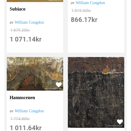
av
William Congdon
Subiaco
1 519.60
kr
866.17
kr
av
William Congdon
1 879.20
kr
1 071.14
kr
Hamnscenen
av
William Congdon
1 774.80
kr
1 011.64
kr