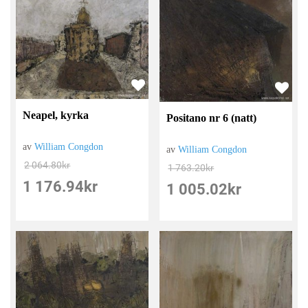
Neapel, kyrka
Positano nr 6 (natt)
av
William Congdon
av
William Congdon
2 064.80
kr
1 763.20
kr
1 176.94
kr
1 005.02
kr