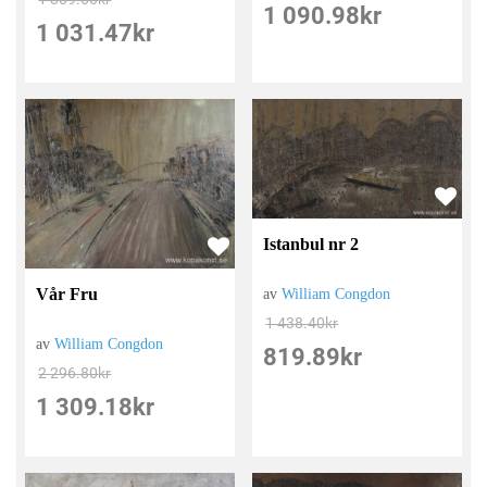
1 090.98
kr
1 031.47
kr
Istanbul nr 2
Vår Fru
av
William Congdon
1 438.40
kr
av
William Congdon
819.89
kr
2 296.80
kr
1 309.18
kr