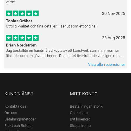
varmt!
30 Nov 2025
Tobias Gräber
Otrolig kvalitet och fina detaljer – ser ut som ett original!
26 Aug 2025
Brian Nordström
Jag beställde en handmålad kopia av ett konstverk som min mormor
älskade, som en gåva till henne. Resultatet överträffade verkligen mina
förväntningar. Färgerna var livfulla och varje penseldrag kän
Visa alla recensioner
KUNDTJÄNST
MITT KONTO
Kontakta oss
Beställningshistorik
Om oss
Önskelista
Betalningsmetoder
Byt lösenord
Frakt och Returer
Skapa konto