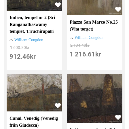
Indien, tempel nr 2 (Sri
Piazza San Marco No.25
Ranganathaswamy-
(Vita torget)
templet, Tiruchirapalli
av
William Congdon
av
William Congdon
2 134.40
kr
1 600.80
kr
1 216.61
kr
912.46
kr
Canal, Venedig (Venedig
från Giudecca)