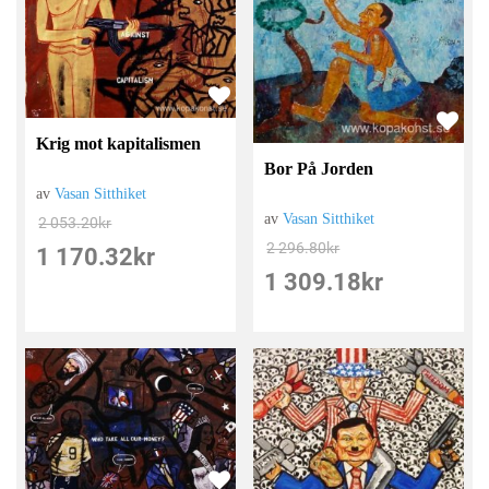
Krig mot kapitalismen
Bor På Jorden
av
Vasan Sitthiket
av
Vasan Sitthiket
2 053.20
kr
2 296.80
kr
1 170.32
kr
1 309.18
kr