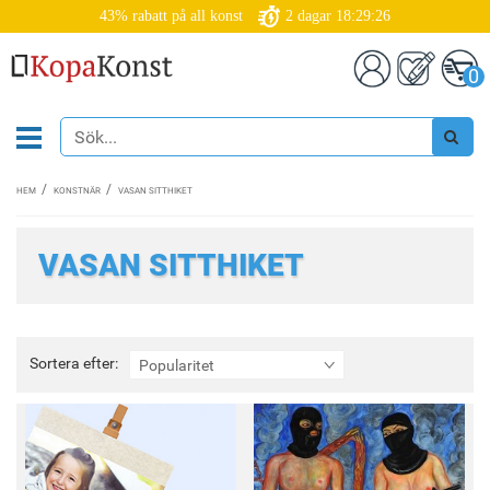
43% rabatt på all konst
2
dagar
18:29:25
0
HEM
KONSTNÄR
VASAN SITTHIKET
VASAN SITTHIKET
Sortera
Sortera efter:
Popularitet
efter: