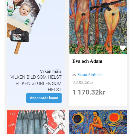
Eva och Adam
Vi kan måla
av
Vasan Sitthiket
VILKEN BILD SOM HELST
2 053.20
kr
i VILKEN STORLEK SOM
HELST
1 170.32
kr
Anpassade konst