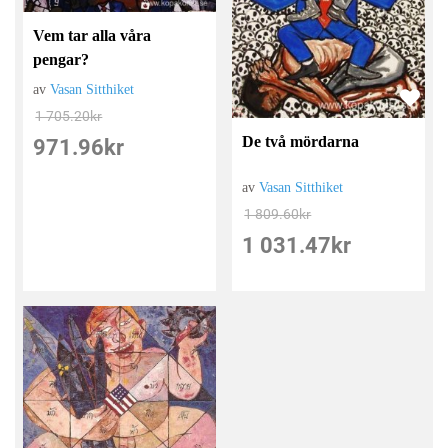
Vem tar alla våra
pengar?
av
Vasan Sitthiket
1 705.20
kr
De två mördarna
971.96
kr
av
Vasan Sitthiket
1 809.60
kr
1 031.47
kr