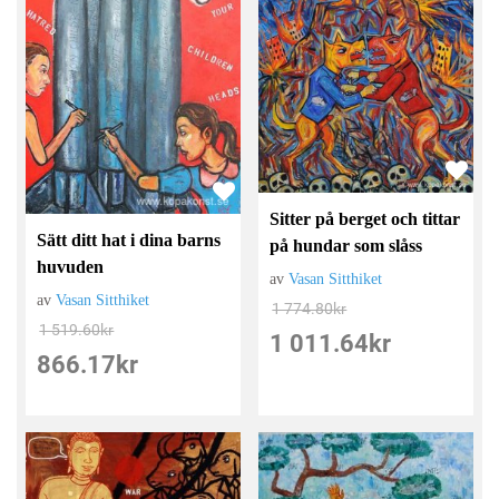
Sitter på berget och tittar
Sätt ditt hat i dina barns
på hundar som slåss
huvuden
av
Vasan Sitthiket
av
Vasan Sitthiket
1 774.80
kr
1 519.60
kr
1 011.64
kr
866.17
kr