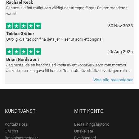
Rachael Keck
Fantastiskt fint målat och väldigt naturtrogna färger. Rekommenderas
varmt!
30 Nov 2025
Tobias Gräber
Otrolig kvalitet och fina detaljer – ser ut som ett original!
26 Aug 2025
Brian Nordström
Jag beställde en handmålad kopia av ett konstverk som min mormor
älskade, som en gåva till henne. Resultatet överträffade verkligen mina
förväntningar. Färgerna var livfulla och varje penseldrag kän
Visa alla recensioner
KUNDTJÄNST
MITT KONTO
Kontakta oss
Beställningshistorik
Om oss
Önskelista
Betalningsmetoder
Byt lösenord