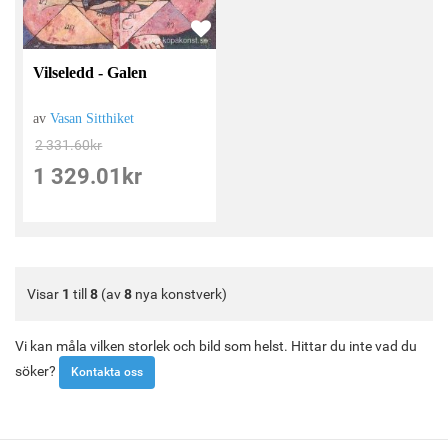
Vilseledd - Galen
av
Vasan Sitthiket
2 331.60
kr
1 329.01
kr
Visar
1
till
8
(av
8
nya konstverk)
Vi kan måla vilken storlek och bild som helst. Hittar du inte vad du
söker?
Kontakta oss