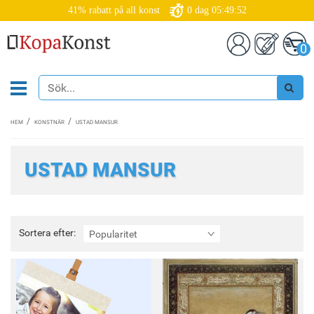
41% rabatt på all konst
0
dag
05:49:51
0
HEM
KONSTNÄR
USTAD MANSUR
USTAD MANSUR
Sortera
Sortera efter:
Popularitet
efter: