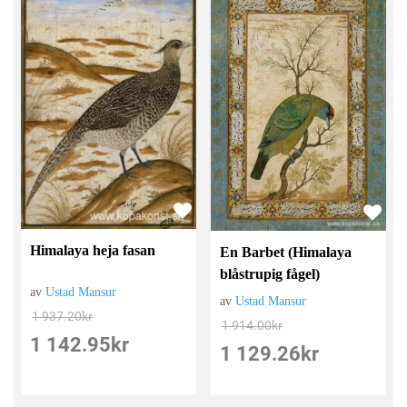
Himalaya heja fasan
En Barbet (Himalaya
blåstrupig fågel)
av
Ustad Mansur
av
Ustad Mansur
1 937.20
kr
1 914.00
kr
1 142.95
kr
1 129.26
kr