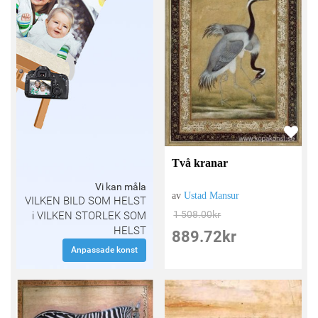
Två kranar
Vi kan måla
av
Ustad Mansur
VILKEN BILD SOM HELST
1 508.00
kr
i VILKEN STORLEK SOM
HELST
889.72
kr
Anpassade konst