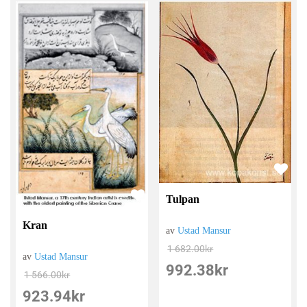
Tulpan
Kran
av
Ustad Mansur
1 682.00
kr
av
Ustad Mansur
992.38
kr
1 566.00
kr
923.94
kr