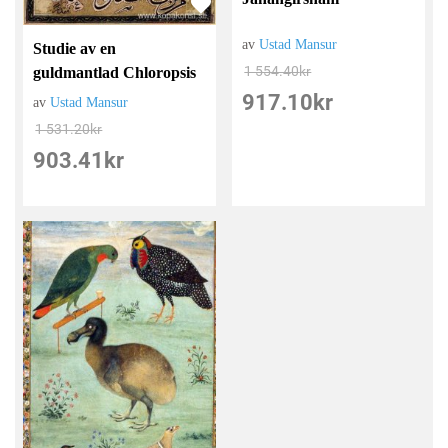
av
Ustad Mansur
Studie av en
1 554.40
kr
guldmantlad Chloropsis
917.10
kr
av
Ustad Mansur
1 531.20
kr
903.41
kr