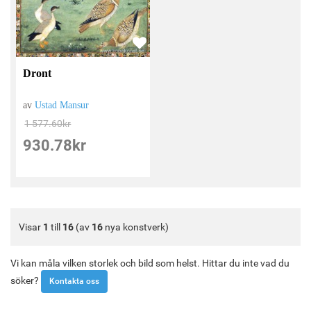
Dront
av
Ustad Mansur
1 577.60
kr
930.78
kr
Visar
1
till
16
(av
16
nya konstverk)
Vi kan måla vilken storlek och bild som helst. Hittar du inte vad du
söker?
Kontakta oss