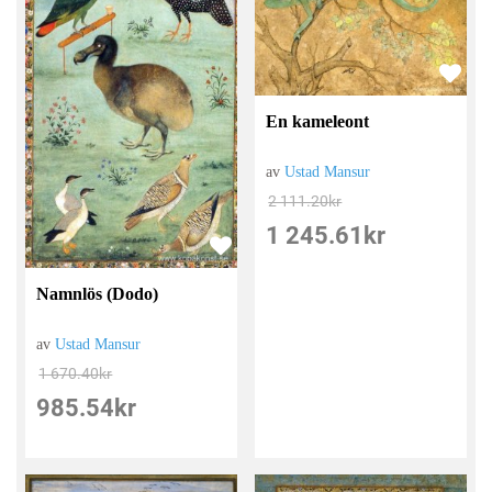
En kameleont
av
Ustad Mansur
2 111.20
kr
1 245.61
kr
Namnlös (Dodo)
av
Ustad Mansur
1 670.40
kr
985.54
kr