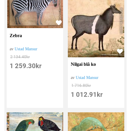
Zebra
av
Ustad Mansur
2 134.40
kr
Nilgai blå ko
1 259.30
kr
av
Ustad Mansur
1 716.80
kr
1 012.91
kr