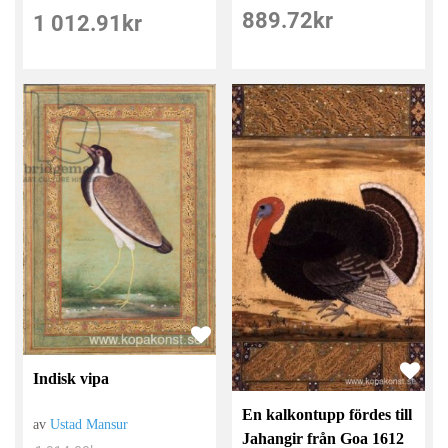
889.72
kr
1 012.91
kr
Indisk vipa
En kalkontupp fördes till
av
Ustad Mansur
Jahangir från Goa 1612