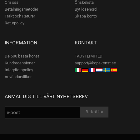
Om oss
Önskelista
Betalningsmetoder
Byt lösenord
Frakt och Returer
Skapa konto
Returpolicy
INFORMATION
KONTAKT
De 500 bästa konst
TAOYI LIMITED
Kundrecensioner
support@kopakonst.se
Integritetspolicy
Användarvillkor
ANMÄL DIG TILL VÅRT NYHETSBREV