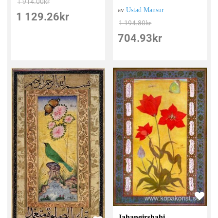
1 914.00
kr
av
Ustad Mansur
1 129.26
kr
1 194.80
kr
704.93
kr
Jahangirshahi