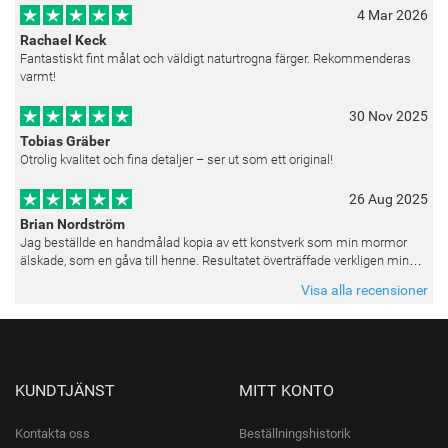
4 Mar 2026
Rachael Keck
Fantastiskt fint målat och väldigt naturtrogna färger. Rekommenderas
varmt!
30 Nov 2025
Tobias Gräber
Otrolig kvalitet och fina detaljer – ser ut som ett original!
26 Aug 2025
Brian Nordström
Jag beställde en handmålad kopia av ett konstverk som min mormor
älskade, som en gåva till henne. Resultatet överträffade verkligen mina
förväntningar. Färgerna var livfulla och varje penseldrag kän
Visa alla recensioner
KUNDTJÄNST
MITT KONTO
Kontakta oss
Beställningshistorik