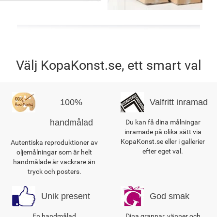
Välj KopaKonst.se, ett smart val
100%
Valfritt inramad
handmålad
Du kan få dina målningar
inramade på olika sätt via
KopaKonst.se eller i gallerier
Autentiska reproduktioner av
efter eget val.
oljemålningar som är helt
handmålade är vackrare än
tryck och posters.
Unik present
God smak
En handmålad
Dina grannar, vänner och