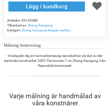
Artikelnr: KK129488
F7034-296
F6731-224
F6731-226
F4827-234
Tillverkad av:
Zhang Xiaogang
1 361.49
kr
1 361.49
kr
1 361.49
kr
1 290.96
kr
Kategori:
Zhang Xiaogang
Magisk realism
Målning beskrivning
F8645-296
F4613-236
F5130-204
F6035-220
Vi erbjuder dig en hantverksmässig reproduktion på duk av det
1 262.78
kr
980.78
kr
1 414.04
kr
1 272.87
kr
berömda konstverket '2007-Tian'anmen-1' av Zhang Xiaogang, från
Reproduktionsmuseet.
F2833-204
1 164.29
kr
Varje målning är handmålad av
våra konstnärer