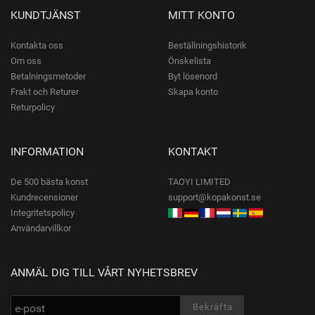
KUNDTJÄNST
MITT KONTO
Kontakta oss
Beställningshistorik
Om oss
Önskelista
Betalningsmetoder
Byt lösenord
Frakt och Returer
Skapa konto
Returpolicy
INFORMATION
KONTAKT
De 500 bästa konst
TAOYI LIMITED
Kundrecensioner
support@kopakonst.se
Integritetspolicy
Användarvillkor
ANMÄL DIG TILL VÅRT NYHETSBREV