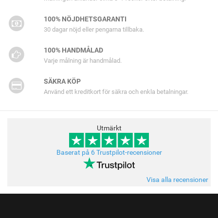
100% NÖJDHETSGARANTI
30 dagar nöjd eller pengarna tillbaka.
100% HANDMÅLAD
Varje målning är handmålad.
SÄKRA KÖP
Använd ett kreditkort för säkra och enkla betalningar.
Utmärkt
Baserat på 6 Trustpilot-recensioner
Visa alla recensioner