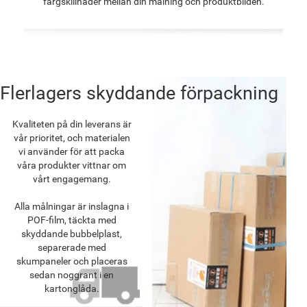
färgskillnader mellan din målning och produktbilden.
Flerlagers skyddande förpackning
Kvaliteten på din leverans är
vår prioritet, och materialen
vi använder för att packa
våra produkter vittnar om
vårt engagemang.
Alla målningar är inslagna i
POF-film, täckta med
skyddande bubbelplast,
separerade med
skumpaneler och placeras
sedan noggrant i en
kartonglåda.