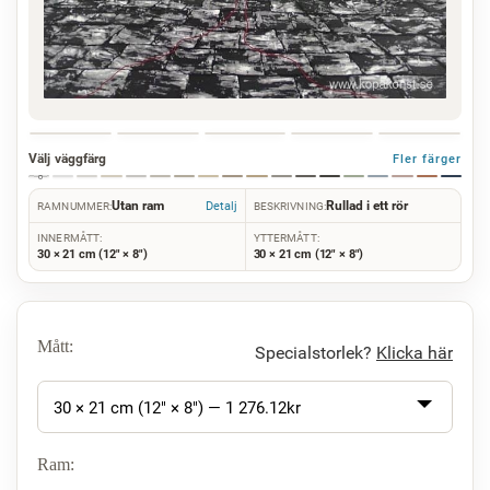
Välj väggfärg
Fler färger
Utan ram
Rullad i ett rör
Detalj
RAMNUMMER:
BESKRIVNING:
INNERMÅTT:
YTTERMÅTT:
30 × 21 cm (12" × 8")
30 × 21 cm (12" × 8")
Mått:
Specialstorlek?
Klicka här
30 × 21 cm (12" × 8") —
1 276.12
kr
Ram: