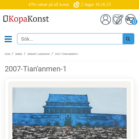
43% rabatt på all konst
2
dagar
16:16:23
0
HEM
ÄMNE
URBANT LANDSKAP
2007-TIAN'ANMEN-1
2007-Tian'anmen-1