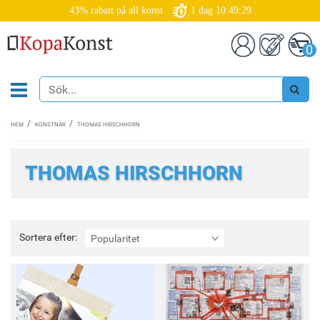
43% rabatt på all konst
1
dag
10:49:28
0
HEM
KONSTNÄR
THOMAS HIRSCHHORN
THOMAS HIRSCHHORN
Sortera
Sortera efter:
Popularitet
efter: