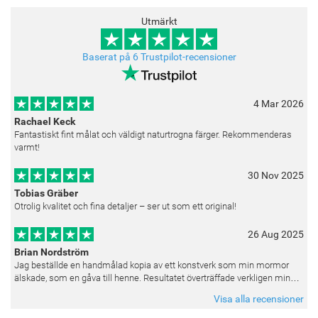
Utmärkt
Baserat på 6 Trustpilot-recensioner
4 Mar 2026
Rachael Keck
Fantastiskt fint målat och väldigt naturtrogna färger. Rekommenderas
varmt!
30 Nov 2025
Tobias Gräber
Otrolig kvalitet och fina detaljer – ser ut som ett original!
26 Aug 2025
Brian Nordström
Jag beställde en handmålad kopia av ett konstverk som min mormor
älskade, som en gåva till henne. Resultatet överträffade verkligen mina
förväntningar. Färgerna var livfulla och varje penseldrag kän
Visa alla recensioner