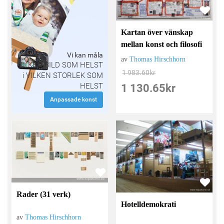
Kartan över vänskap
mellan konst och filosofi
Vi kan måla
av
Thomas Hirschhorn
VILKEN BILD SOM HELST
1 983.60
kr
i VILKEN STORLEK SOM
HELST
1 130.65
kr
Anpassade konst
Rader (31 verk)
Hotelldemokrati
av
Thomas Hirschhorn