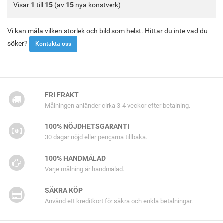
Visar
1
till
15
(av
15
nya konstverk)
Vi kan måla vilken storlek och bild som helst. Hittar du inte vad du
söker?
Kontakta oss
FRI FRAKT
Målningen anländer cirka 3-4 veckor efter betalning.
100% NÖJDHETSGARANTI
30 dagar nöjd eller pengarna tillbaka.
100% HANDMÅLAD
Varje målning är handmålad.
SÄKRA KÖP
Använd ett kreditkort för säkra och enkla betalningar.