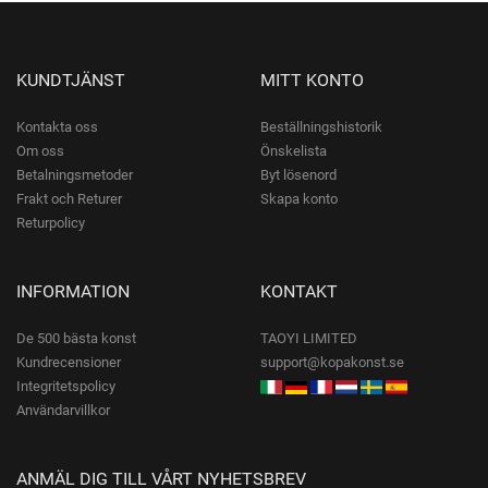
KUNDTJÄNST
MITT KONTO
Kontakta oss
Beställningshistorik
Om oss
Önskelista
Betalningsmetoder
Byt lösenord
Frakt och Returer
Skapa konto
Returpolicy
INFORMATION
KONTAKT
De 500 bästa konst
TAOYI LIMITED
Kundrecensioner
support@kopakonst.se
Integritetspolicy
Användarvillkor
ANMÄL DIG TILL VÅRT NYHETSBREV