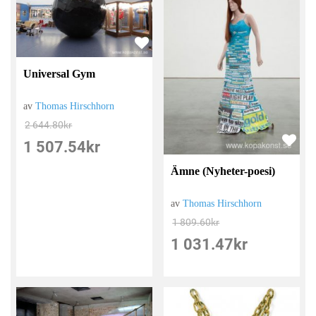
Universal Gym
av
Thomas Hirschhorn
2 644.80
kr
1 507.54
kr
Ämne (Nyheter-poesi)
av
Thomas Hirschhorn
1 809.60
kr
1 031.47
kr