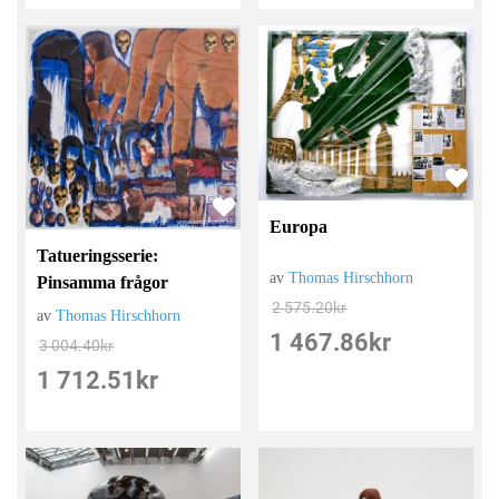
Europa
Tatueringsserie:
av
Thomas Hirschhorn
Pinsamma frågor
2 575.20
kr
av
Thomas Hirschhorn
1 467.86
kr
3 004.40
kr
1 712.51
kr