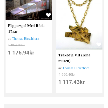
Flipperspel Med Röda
Tårar
av
Thomas Hirschhorn
2 064.80
kr
1 176.94
kr
Träkedja VII (Kina
muren)
av
Thomas Hirschhorn
1 960.40
kr
1 117.43
kr