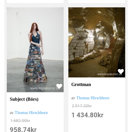
Grottman
av
Thomas Hirschhorn
Subject (Börs)
2 517.20
kr
av
Thomas Hirschhorn
1 434.80
kr
1 682.00
kr
958.74
kr