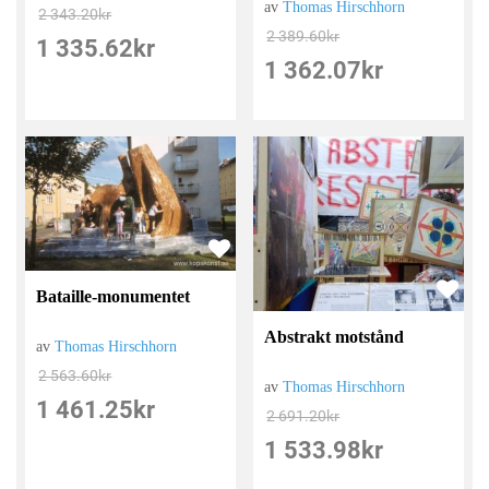
av
Thomas Hirschhorn
2 343.20
kr
2 389.60
kr
1 335.62
kr
1 362.07
kr
Bataille-monumentet
Abstrakt motstånd
av
Thomas Hirschhorn
2 563.60
kr
av
Thomas Hirschhorn
1 461.25
kr
2 691.20
kr
1 533.98
kr