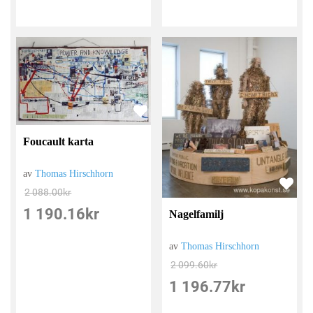
Foucault karta
av
Thomas Hirschhorn
2 088.00
kr
1 190.16
kr
Nagelfamilj
av
Thomas Hirschhorn
2 099.60
kr
1 196.77
kr