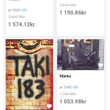
2 018.40
kr
av
TAKI 183
1 190.86
kr
2 668.00
kr
1 574.12
kr
Märka
av
TAKI 183
1 786.40
kr
1 053.98
kr