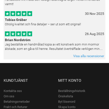
varmt!
30 Nov 2025
Tobias Gräber
Otrolig kvalitet och fina detaljer – ser ut som ett original!
26 Aug 2025
Brian Nordström
Jag beställde en handmålad kopia av ett konstverk som min mormor
älskade, som en gåva till henne. Resultatet överträffade verkligen mina
förväntningar. Färgerna var livfulla och varje penseldrag kän
Visa alla recensioner
KUNDTJÄNST
MITT KONTO
Kontakta oss
Beställningshistorik
Om oss
Önskelista
Betalningsmetoder
Byt lösenord
Frakt och Returer
Skapa konto