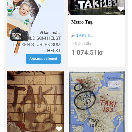
Metro Tag
Vi kan måla
av
TAKI 183
VILKEN BILD SOM HELST
1 821.20
kr
i VILKEN STORLEK SOM
HELST
1 074.51
kr
Anpassade konst