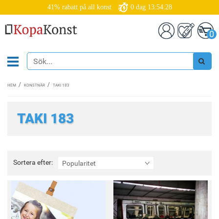
41% rabatt på all konst
0
dag
13:54:28
0
HEM
KONSTNÄR
TAKI 183
TAKI 183
Sortera
Sortera efter:
Popularitet
efter: