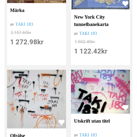
Märka
New York City
tunnelbanekarta
av
TAKI 183
2 157.60
kr
av
TAKI 183
1 272.98
kr
1 902.40
kr
1 122.42
kr
Utskrift utan titel
av
TAKI 183
Ofrälse