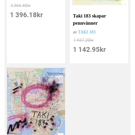
2 366.40
kr
1 396.18
kr
Taki 183 skapar
pennvänner
av
TAKI 183
1 937.20
kr
1 142.95
kr