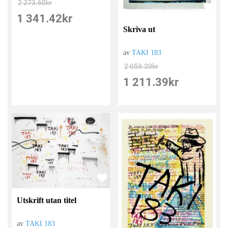
2 273.60
kr
1 341.42
kr
Skriva ut
av
TAKI 183
2 053.20
kr
1 211.39
kr
Utskrift utan titel
av
TAKI 183