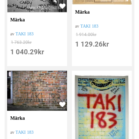
Märka
Märka
av
TAKI 183
av
TAKI 183
1 914.00
kr
1 763.20
kr
1 129.26
kr
1 040.29
kr
Märka
av
TAKI 183