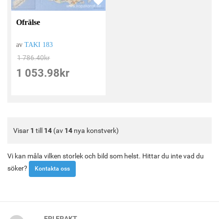
Ofrälse
av
TAKI 183
1 786.40
kr
1 053.98
kr
Visar
1
till
14
(av
14
nya konstverk)
Vi kan måla vilken storlek och bild som helst. Hittar du inte vad du
söker?
Kontakta oss
FRI FRAKT