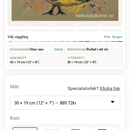
Välj väggfärg
Fler färger
Utan ram
Rullad i ett rör
Detalj
RAMNUMMER:
BESKRIVNING:
INNERMÅTT:
YTTERMÅTT:
30 × 19 cm (12" × 8")
30 × 19 cm (12" × 8")
Mått:
Specialstorlek?
Klicka här
30 × 19 cm (12" × 7") —
889.72
kr
Ram: