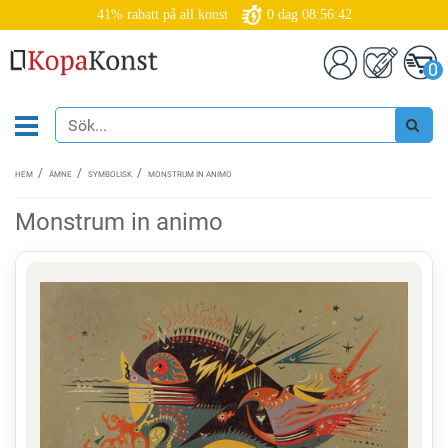
41% rabatt på all konst
0
dag
08:56:42
0
HEM
ÄMNE
SYMBOLISK
MONSTRUM IN ANIMO
Monstrum in animo