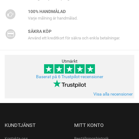
100% HANDMÅLAD
Varje målning är handmålad.
SÄKRA KÖP
Använd ett kreditkort för säkra och enkla betalningar.
Utmärkt
Baserat på 6 Trustpilot-recensioner
Visa alla recensioner
KUNDTJÄNST
MITT KONTO
Kontakta oss
Beställningshistorik