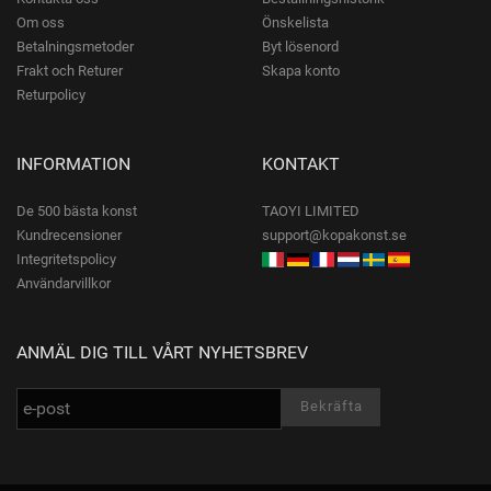
Om oss
Önskelista
Betalningsmetoder
Byt lösenord
Frakt och Returer
Skapa konto
Returpolicy
INFORMATION
KONTAKT
De 500 bästa konst
TAOYI LIMITED
Kundrecensioner
support@kopakonst.se
Integritetspolicy
Användarvillkor
ANMÄL DIG TILL VÅRT NYHETSBREV