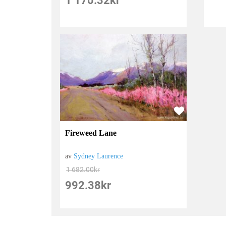
1 170.32
kr
Fireweed Lane
av
Sydney Laurence
1 682.00
kr
992.38
kr