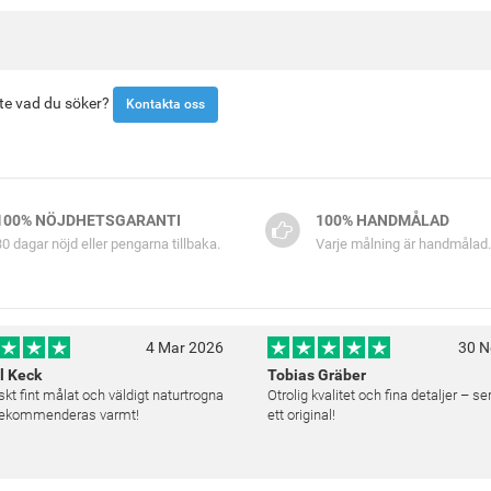
inte vad du söker?
Kontakta oss
100% NÖJDHETSGARANTI
100% HANDMÅLAD
30 dagar nöjd eller pengarna tillbaka.
Varje målning är handmålad.
4 Mar 2026
30 N
l Keck
Tobias Gräber
skt fint målat och väldigt naturtrogna
Otrolig kvalitet och fina detaljer – s
 Rekommenderas varmt!
ett original!