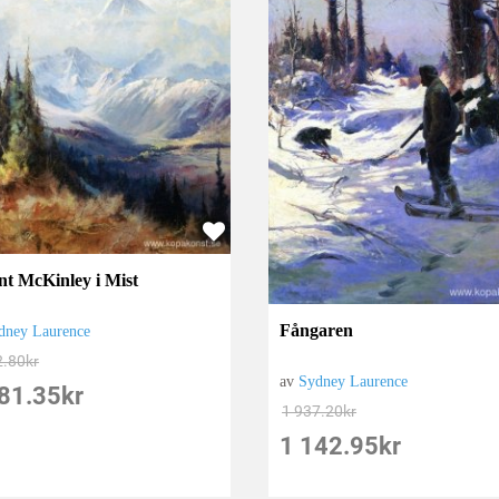
t McKinley i Mist
Fångaren
dney Laurence
2.80
kr
av
Sydney Laurence
81.35
kr
1 937.20
kr
1 142.95
kr