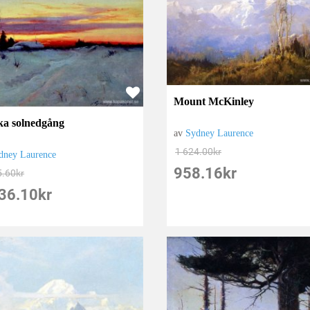
Mount McKinley
ka solnedgång
av
Sydney Laurence
1 624.00
kr
dney Laurence
958.16
kr
5.60
kr
36.10
kr