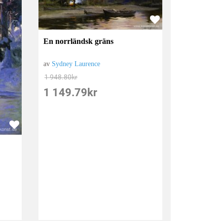
En norrländsk gräns
av
Sydney Laurence
1 948.80
kr
1 149.79
kr