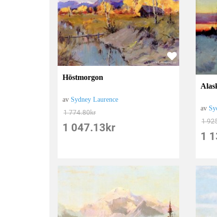
Höstmorgon
Alas
av
Sydney Laurence
av
Sy
1 774.80
kr
1 92
1 047.13
kr
1 1