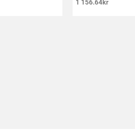
1 156.64
kr