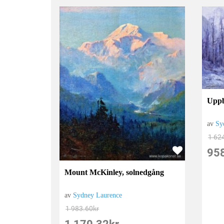
Uppb
av
Sy
1 62
95
Mount McKinley, solnedgång
av
Sydney Laurence
1 983.60
kr