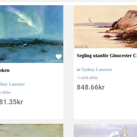
Segling utanför Gloucester C
av
Sydney Laurence
sken
1 438.40
kr
dney Laurence
848.66
kr
2.80
kr
81.35
kr