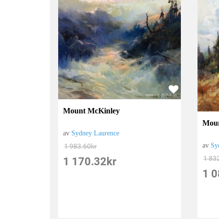
Mount McKinley
Moun
av
Sydney Laurence
av
Sy
1 983.60
kr
1 83
1 170.32
kr
1 0