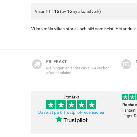
Visar
1
till
16
(av
16
nya konstverk)
Vi kan måla vilken storlek och bild som helst. Hittar du 
FRI FRAKT
Målningen anländer cirka 3-4 veckor
efter betalning.
Utmärkt
Rachae
Fantasti
Baserat på 6 Trustpilot-recensioner
färger.