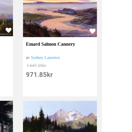
Emard Salmon Cannery
av
Sydney Laurence
1 647.20
kr
971.85
kr