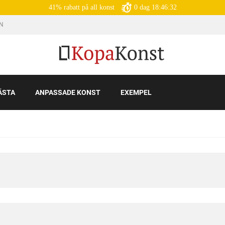
41% rabatt på all konst
0
dag
18:46:31
IN
ÄSTA
ANPASSADE KONST
EXEMPEL