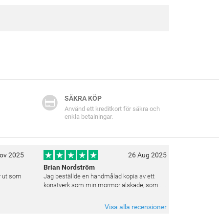
SÄKRA KÖP
Använd ett kreditkort för säkra och
enkla betalningar.
ov 2025
26 Aug 2025
Brian Nordström
er ut som
Jag beställde en handmålad kopia av ett
konstverk som min mormor älskade, som en
gåva till henne. Resultatet överträffade
verkligen mina förväntningar. Färgerna var
Visa alla recensioner
livfulla och varje penseldrag kän