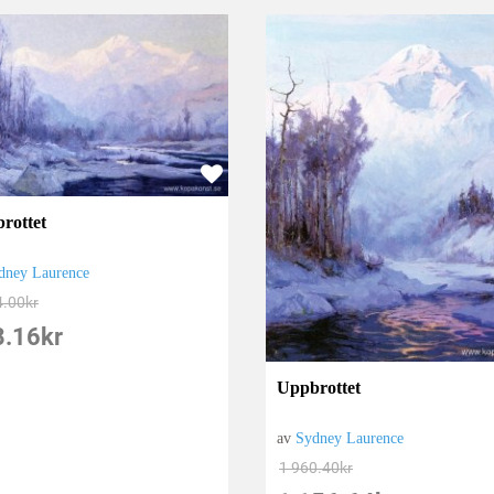
rottet
dney Laurence
4.00
kr
8.16
kr
Uppbrottet
av
Sydney Laurence
1 960.40
kr