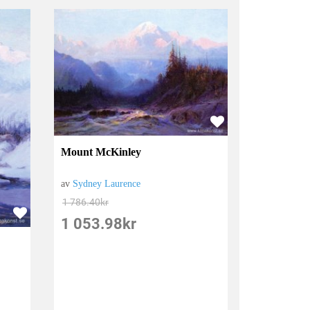
Mount McKinley
av
Sydney Laurence
1 786.40
kr
1 053.98
kr