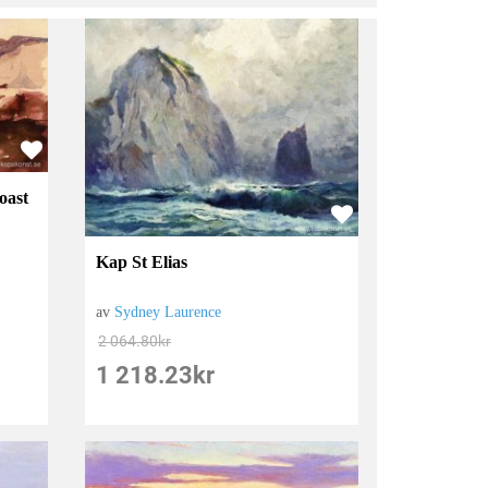
oast
Kap St Elias
av
Sydney Laurence
2 064.80
kr
1 218.23
kr