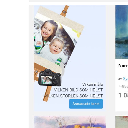
Norr
av
Sy
Vi kan måla
1 83
VILKEN BILD SOM HELST
1 0
i VILKEN STORLEK SOM HELST
Anpassade konst