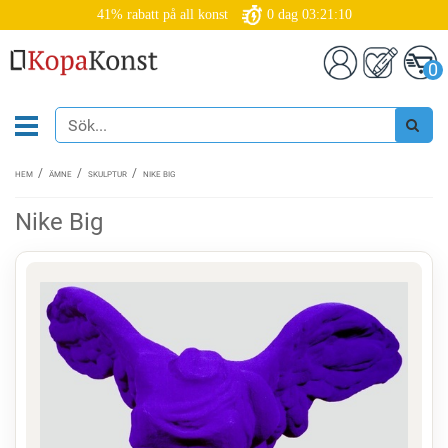
41% rabatt på all konst
0
dag
03:21:09
0
HEM
ÄMNE
SKULPTUR
NIKE BIG
Nike Big