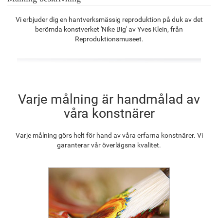
Vi erbjuder dig en hantverksmässig reproduktion på duk av det
berömda konstverket 'Nike Big' av Yves Klein, från
F8645-296
F4613-236
F5130-204
F6035-220
Reproduktionsmuseet.
1 300.48
kr
1 010.01
kr
1 456.15
kr
1 310.80
kr
F2833-204
Varje målning är handmålad av
1 199.09
kr
våra konstnärer
Varje målning görs helt för hand av våra erfarna konstnärer. Vi
garanterar vår överlägsna kvalitet.