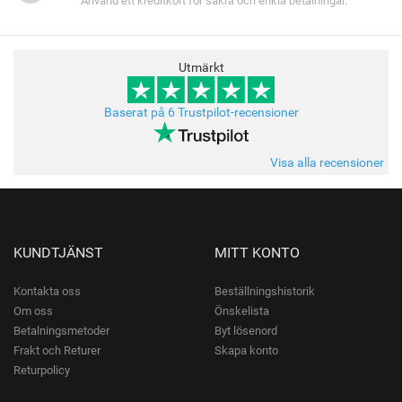
Använd ett kreditkort för säkra och enkla betalningar.
Utmärkt
Baserat på 6 Trustpilot-recensioner
Visa alla recensioner
KUNDTJÄNST
MITT KONTO
Kontakta oss
Beställningshistorik
Om oss
Önskelista
Betalningsmetoder
Byt lösenord
Frakt och Returer
Skapa konto
Returpolicy