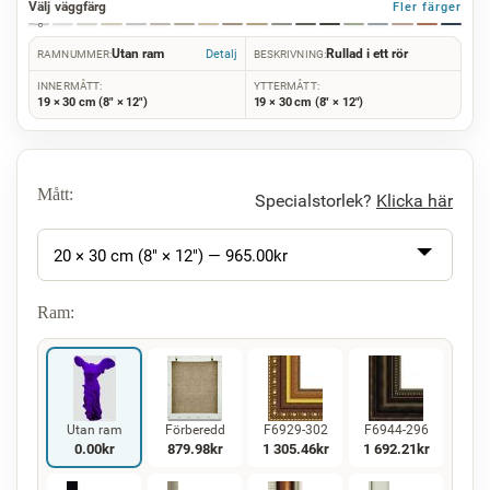
Välj väggfärg
Fler färger
Utan ram
Rullad i ett rör
Detalj
RAMNUMMER:
BESKRIVNING:
INNERMÅTT:
YTTERMÅTT:
19 × 30 cm (8" × 12")
19 × 30 cm (8" × 12")
Mått:
Specialstorlek?
Klicka här
20 × 30 cm (8" × 12") —
965.00
kr
Ram:
Utan ram
Förberedd
F6929-302
F6944-296
0.00
kr
879.98
kr
1 305.46
kr
1 692.21
kr