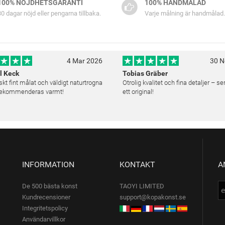
100% NÖJDHETSGARANTI
100% HANDMÅLAD
30 dagar nöjd eller pengarna tillbaka.
Varje målning är handmålad.
4 Mar 2026
30 N
l Keck
Tobias Gräber
skt fint målat och väldigt naturtrogna
Otrolig kvalitet och fina detaljer – s
 Rekommenderas varmt!
ett original!
INFORMATION
KONTAKT
A
De 500 bästa konst
TAOYI LIMITED
Kundrecensioner
support@kopakonst.se
Integritetspolicy
Användarvillkor