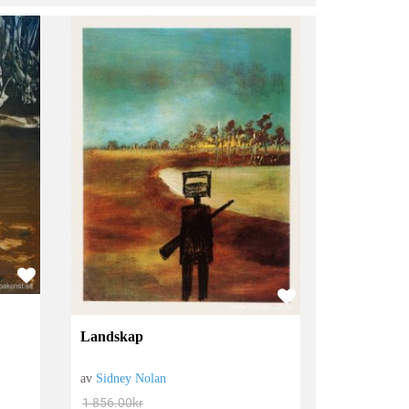
Landskap
av
Sidney Nolan
1 856.00
kr