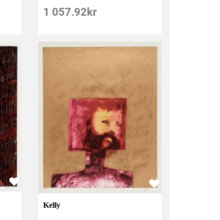
1 057.92
kr
Kelly