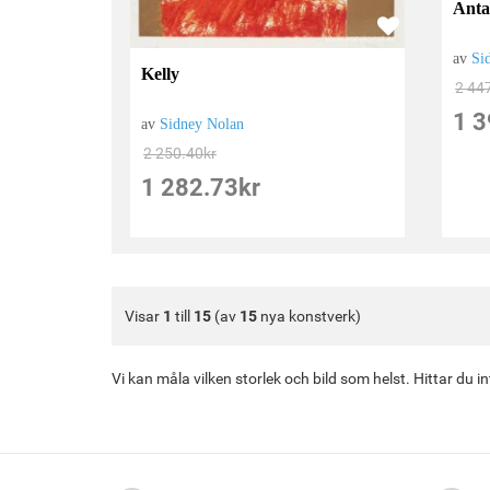
Anta
av
Si
Kelly
2 44
1 3
av
Sidney Nolan
2 250.40
kr
1 282.73
kr
Visar
1
till
15
(av
15
nya konstverk)
Vi kan måla vilken storlek och bild som helst. Hittar du 