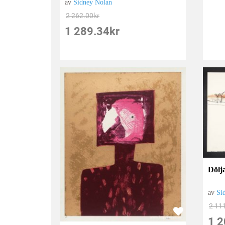
av
Sidney Nolan
2 262.00
kr
1 289.34
kr
Dölj
av
Si
2 11
1 2