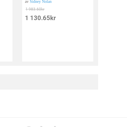
av
Sidney Nolan
1 983.60
kr
1 130.65
kr