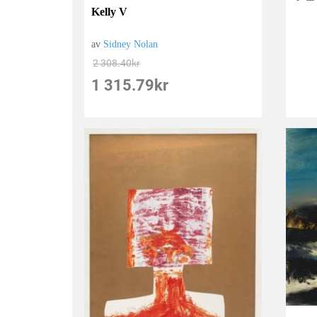
Kelly V
av
Sidney Nolan
2 308.40
kr
1 315.79
kr