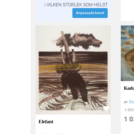
i VILKEN STORLEK SOM HELST
Anpassade konst
Kada
av
Si
1 80
1 0
Elefant