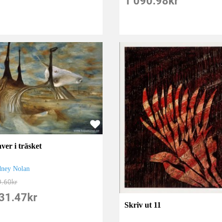
1 090.98
kr
ver i träsket
dney Nolan
9.60
kr
31.47
kr
Skriv ut 11