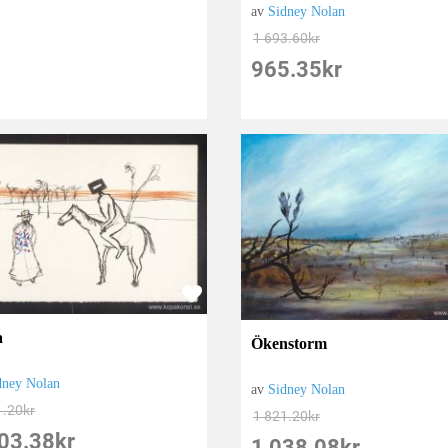
av
Sidney Nolan
1 693.60
kr
965.35
kr
a
Ökenstorm
dney Nolan
av
Sidney Nolan
1.20
kr
1 821.20
kr
03.38
kr
1 038.08
kr