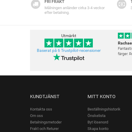
FRI FRAKT
Målningen anländer cirka 3-4 veckor
efter betalning.
Utmärkt
Rachae
Fantasti
Baserat på 6 Trustpilot-recensioner
färger.
KUNDTJÄNST
MITT KONTO
Kontakta oss
Beställningshistorik
Om oss
Önskelista
Betalningsmetoder
Byt lösenord
Frakt och Returer
Skapa konto