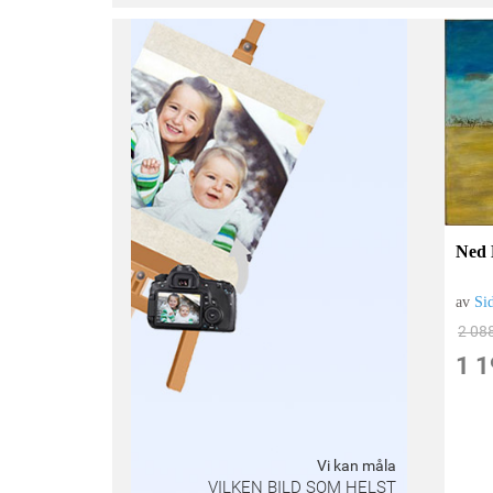
Ned 
av
Si
2 08
1 1
Vi kan måla
VILKEN BILD SOM HELST