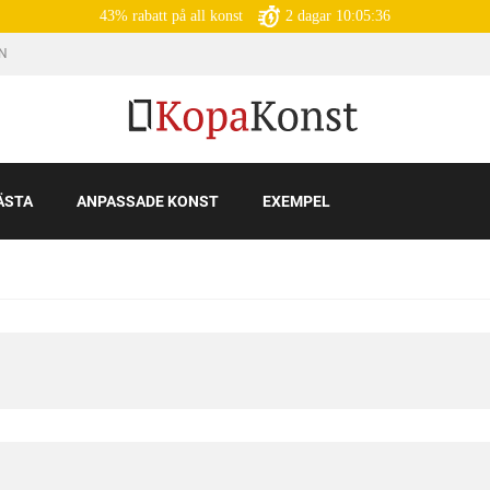
43% rabatt på all konst
2
dagar
10:05:35
IN
ÄSTA
ANPASSADE KONST
EXEMPEL