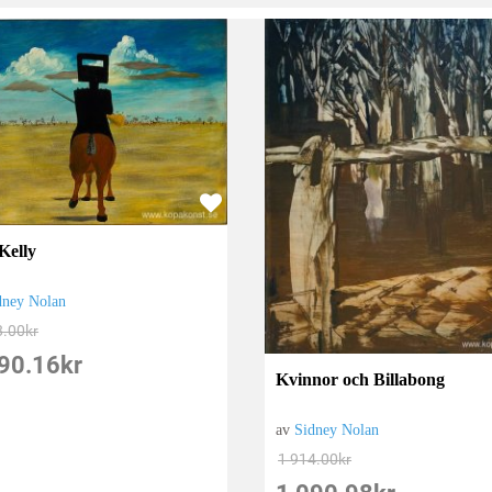
Kelly
dney Nolan
8.00
kr
90.16
kr
Kvinnor och Billabong
av
Sidney Nolan
1 914.00
kr