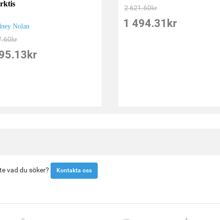
rktis
2 621.60
kr
1 494.31
kr
dney Nolan
7.60
kr
95.13
kr
inte vad du söker?
Kontakta oss