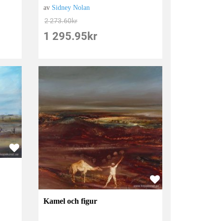
av
Sidney Nolan
2 273.60
kr
1 295.95
kr
Kamel och figur