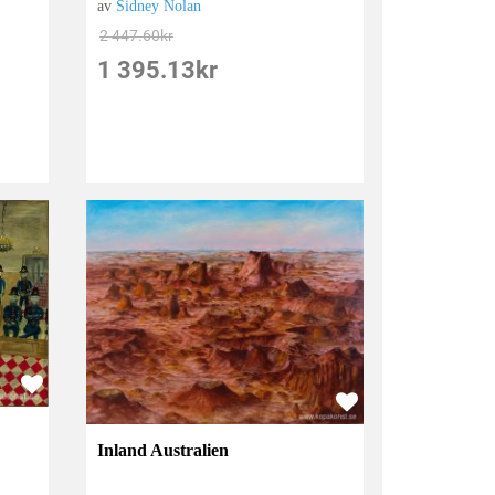
av
Sidney Nolan
2 447.60
kr
1 395.13
kr
Inland Australien