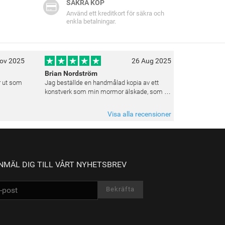
SÄKRA KÖP
Använd ett kreditkort för säkra och
enkla betalningar.
ov 2025
26 Aug 2025
Brian Nordström
er ut som
Jag beställde en handmålad kopia av ett
konstverk som min mormor älskade, som en
gåva till henne. Resultatet överträffade
verkligen mina förväntningar. Färgerna var
Visa alla recensioner
livfulla och varje penseldrag kän
NMÄL DIG TILL VÅRT NYHETSBREV