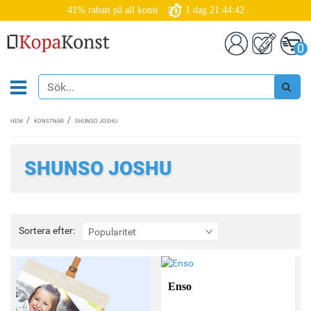
41% rabatt på all konst
1
dag
21:44:42
0
HEM
KONSTNÄR
SHUNSO JOSHU
SHUNSO JOSHU
Sortera
Sortera efter:
Popularitet
efter:
Enso