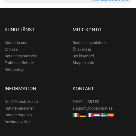
KUNDTJÄNST
MITT KONTO
Kontakta oss
Beställningshistorik
Om oss
Önskelista
Betalningsmetoder
Byt lösenord
Frakt och Returer
Skapa konto
Returpolicy
INFORMATION
KONTAKT
De 500 bästa konst
TAOYI LIMITED
Kundrecensioner
support@kopakonst.se
Integritetspolicy
Användarvillkor