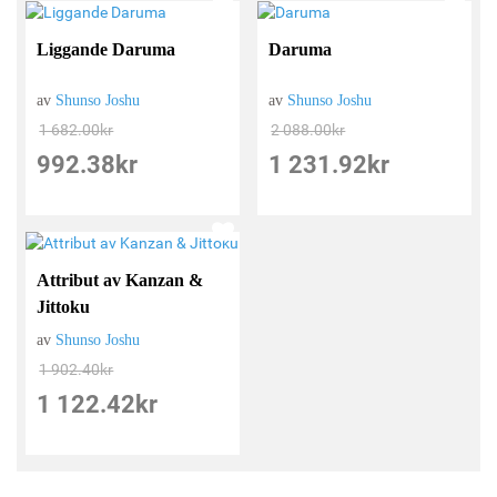
Liggande Daruma
Daruma
av
Shunso Joshu
av
Shunso Joshu
1 682.00
kr
2 088.00
kr
992.38
kr
1 231.92
kr
Attribut av Kanzan &
Jittoku
av
Shunso Joshu
1 902.40
kr
1 122.42
kr