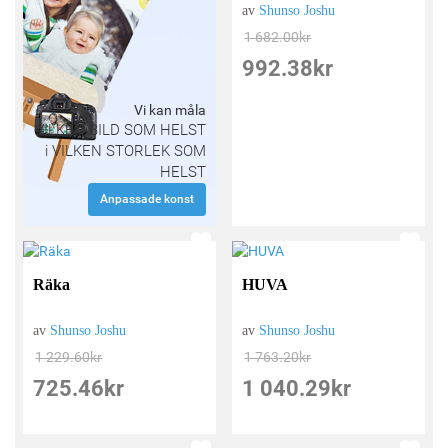
av
Shunso Joshu
1 682.00
kr
992.38
kr
Vi kan måla
VILKEN BILD SOM HELST
i VILKEN STORLEK SOM
HELST
Anpassade konst
Räka
HUVA
av
Shunso Joshu
av
Shunso Joshu
1 229.60
kr
1 763.20
kr
725.46
kr
1 040.29
kr