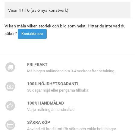
Visar
1
till
6
(av
6
nya konstverk)
Vi kan måla vilken storlek och bild som helst. Hittar du inte vad du
söker?
Kontakta oss
FRI FRAKT
Målningen anländer cirka 3-4 veckor efter betalning.
100% NÖJDHETSGARANTI
30 dagar nöjd eller pengarna tillbaka.
100% HANDMÅLAD
Varje målning är handmålad.
SÄKRA KÖP
Använd ett kreditkort för säkra och enkla betalningar.