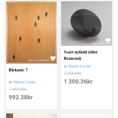
Svart nyfödd (efter
Brancusi)
av
Sherrie Levine
Blyknut: 7
2 204.00
kr
1 300.36
kr
av
Sherrie Levine
1 682.00
kr
992.38
kr