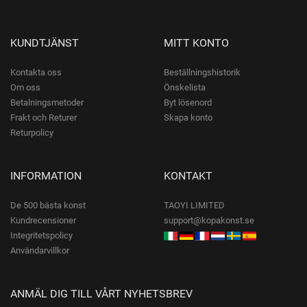
KUNDTJÄNST
MITT KONTO
Kontakta oss
Beställningshistorik
Om oss
Önskelista
Betalningsmetoder
Byt lösenord
Frakt och Returer
Skapa konto
Returpolicy
INFORMATION
KONTAKT
De 500 bästa konst
TAOYI LIMITED
Kundrecensioner
support@kopakonst.se
Integritetspolicy
Användarvillkor
ANMÄL DIG TILL VÅRT NYHETSBREV