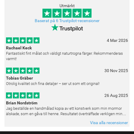
Utmärkt
Baserat på 6 Trustpilot-recensioner
4 Mar 2026
Rachael Keck
Fantastiskt fint målat och väldigt naturtrogna färger. Rekommenderas
varmt!
30 Nov 2025
Tobias Gräber
Otrolig kvalitet och fina detaljer – ser ut som ett original!
26 Aug 2025
Brian Nordström
Jag beställde en handmålad kopia av ett konstverk som min mormor
älskade, som en gåva till henne. Resultatet överträffade verkligen mina
förväntningar. Färgerna var livfulla och varje penseldrag kän
Visa alla recensioner