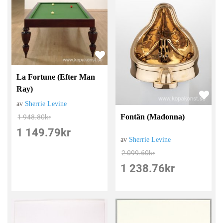
La Fortune (Efter Man
Ray)
av
Sherrie Levine
Fontän (Madonna)
1 948.80
kr
1 149.79
kr
av
Sherrie Levine
2 099.60
kr
1 238.76
kr