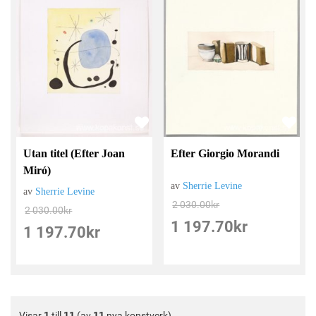
Utan titel (Efter Joan
Efter Giorgio Morandi
Miró)
av
Sherrie Levine
av
Sherrie Levine
2 030.00
kr
2 030.00
kr
1 197.70
kr
1 197.70
kr
Visar
1
till
11
(av
11
nya konstverk)