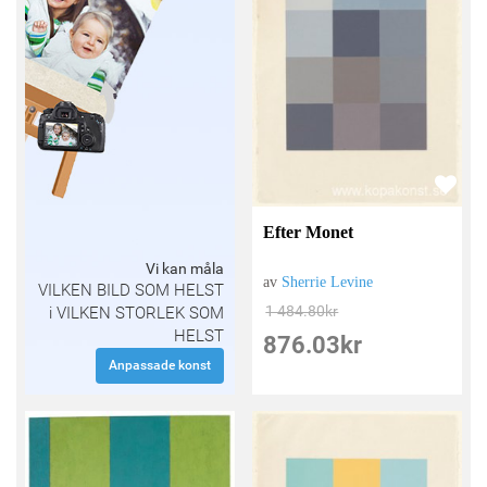
Efter Monet
Vi kan måla
av
Sherrie Levine
VILKEN BILD SOM HELST
1 484.80
kr
i VILKEN STORLEK SOM
HELST
876.03
kr
Anpassade konst