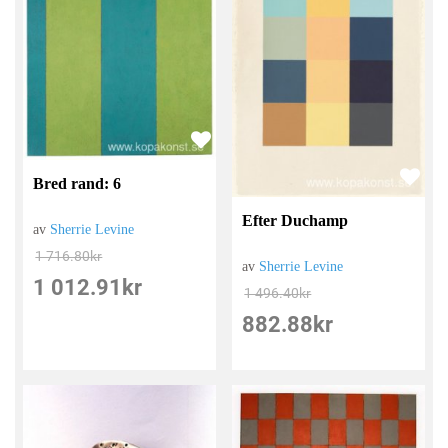
Bred rand: 6
Efter Duchamp
av
Sherrie Levine
1 716.80
kr
av
Sherrie Levine
1 012.91
kr
1 496.40
kr
882.88
kr