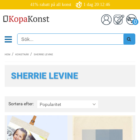
41% rabatt på all konst
1
dag
20:12:46
0
HEM
KONSTNÄR
SHERRIE LEVINE
SHERRIE LEVINE
Sortera
Sortera efter:
Popularitet
efter: