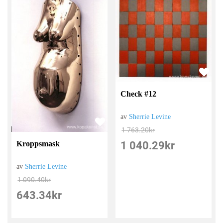
Check #12
av
Sherrie Levine
1 763.20
kr
1 040.29
kr
Kroppsmask
av
Sherrie Levine
1 090.40
kr
643.34
kr