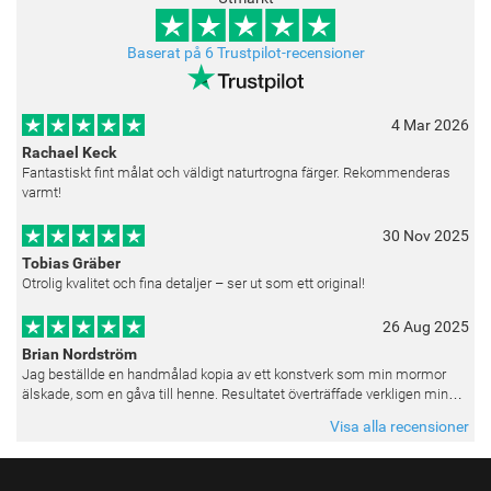
Baserat på 6 Trustpilot-recensioner
4 Mar 2026
Rachael Keck
Fantastiskt fint målat och väldigt naturtrogna färger. Rekommenderas
varmt!
30 Nov 2025
Tobias Gräber
Otrolig kvalitet och fina detaljer – ser ut som ett original!
26 Aug 2025
Brian Nordström
Jag beställde en handmålad kopia av ett konstverk som min mormor
älskade, som en gåva till henne. Resultatet överträffade verkligen mina
förväntningar. Färgerna var livfulla och varje penseldrag kän
Visa alla recensioner