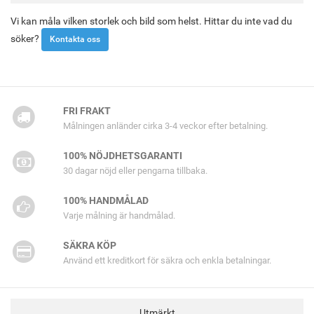
Vi kan måla vilken storlek och bild som helst. Hittar du inte vad du
söker?
Kontakta oss
FRI FRAKT
Målningen anländer cirka 3-4 veckor efter betalning.
100% NÖJDHETSGARANTI
30 dagar nöjd eller pengarna tillbaka.
100% HANDMÅLAD
Varje målning är handmålad.
SÄKRA KÖP
Använd ett kreditkort för säkra och enkla betalningar.
Utmärkt