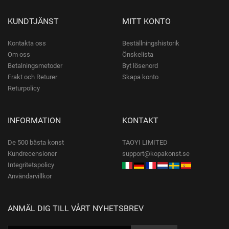
KUNDTJÄNST
MITT KONTO
Kontakta oss
Beställningshistorik
Om oss
Önskelista
Betalningsmetoder
Byt lösenord
Frakt och Returer
Skapa konto
Returpolicy
INFORMATION
KONTAKT
De 500 bästa konst
TAOYI LIMITED
Kundrecensioner
support@kopakonst.se
Integritetspolicy
Användarvillkor
ANMÄL DIG TILL VÅRT NYHETSBREV