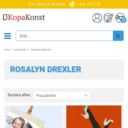
41% rabatt på all konst
1
dag
16:17:50
0
HEM
KONSTNÄR
ROSALYN DREXLER
ROSALYN DREXLER
Sortera
Sortera efter:
Popularitet
efter: