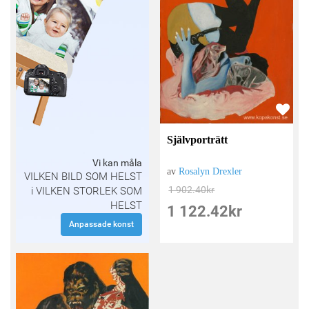
Självporträtt
Vi kan måla
av
Rosalyn Drexler
VILKEN BILD SOM HELST
1 902.40
kr
i VILKEN STORLEK SOM
HELST
1 122.42
kr
Anpassade konst