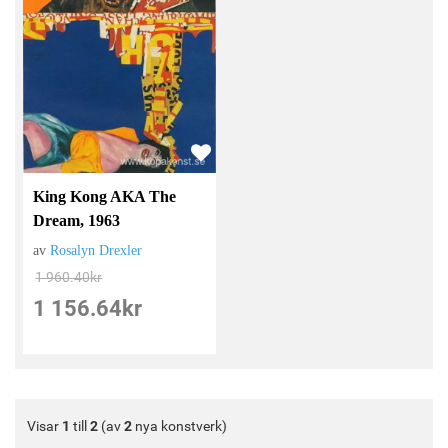
King Kong AKA The
Dream, 1963
av
Rosalyn Drexler
1 960.40
kr
1 156.64
kr
Visar
1
till
2
(av
2
nya konstverk)