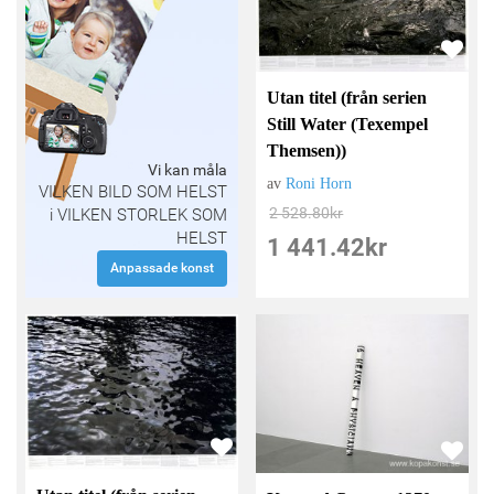
Utan titel (från serien
Still Water (Texempel
Themsen))
Vi kan måla
av
Roni Horn
VILKEN BILD SOM HELST
2 528.80
kr
i VILKEN STORLEK SOM
HELST
1 441.42
kr
Anpassade konst