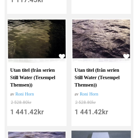
Utan titel (från serien
Utan titel (från serien
Still Water (Texempel
Still Water (Texempel
Themsen))
Themsen))
av
Roni Horn
av
Roni Horn
2 528.80
kr
2 528.80
kr
1 441.42
kr
1 441.42
kr