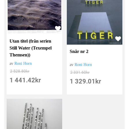
Utan titel (från serien
Still Water (Texempel
Snår nr 2
Themsen))
av
Roni Horn
av
Roni Horn
2 528.80
kr
2 331.60
kr
1 441.42
kr
1 329.01
kr