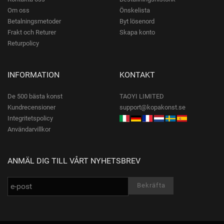
Om oss
Önskelista
Betalningsmetoder
Byt lösenord
Frakt och Returer
Skapa konto
Returpolicy
INFORMATION
KONTAKT
De 500 bästa konst
TAOYI LIMITED
Kundrecensioner
support@kopakonst.se
Integritetspolicy
Användarvillkor
ANMÄL DIG TILL VÅRT NYHETSBREV