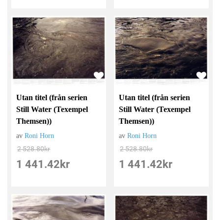
Utan titel (från serien
Utan titel (från serien
Still Water (Texempel
Still Water (Texempel
Themsen))
Themsen))
av
Roni Horn
av
Roni Horn
2 528.80
kr
2 528.80
kr
1 441.42
kr
1 441.42
kr