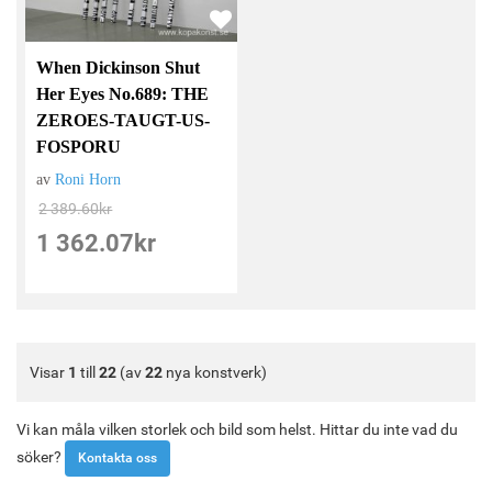
When Dickinson Shut
Her Eyes No.689: THE
ZEROES-TAUGT-US-
FOSPORU
av
Roni Horn
2 389.60
kr
1 362.07
kr
Visar
1
till
22
(av
22
nya konstverk)
Vi kan måla vilken storlek och bild som helst. Hittar du inte vad du
söker?
Kontakta oss