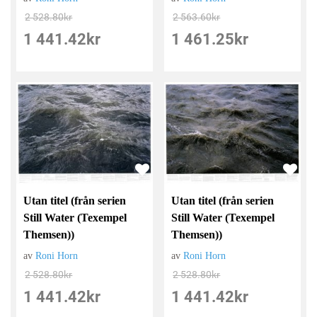
2 528.80
kr
2 563.60
kr
1 441.42
kr
1 461.25
kr
Utan titel (från serien
Utan titel (från serien
Still Water (Texempel
Still Water (Texempel
Themsen))
Themsen))
av
Roni Horn
av
Roni Horn
2 528.80
kr
2 528.80
kr
1 441.42
kr
1 441.42
kr