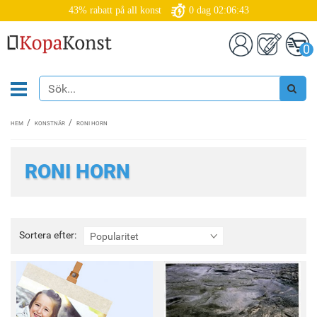
43% rabatt på all konst
0
dag
02:06:42
0
HEM
KONSTNÄR
RONI HORN
RONI HORN
Sortera
Sortera efter:
Popularitet
efter: