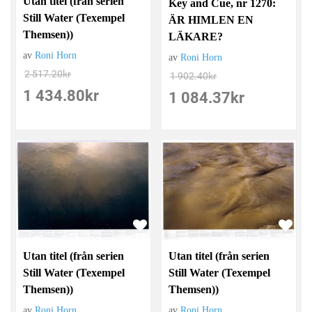
Utan titel (från serien
Key and Cue, nr 1270:
Still Water (Texempel
ÄR HIMLEN EN
Themsen))
LÄKARE?
av
Roni Horn
av
Roni Horn
2 517.20
kr
1 902.40
kr
1 434.80
kr
1 084.37
kr
Utan titel (från serien
Utan titel (från serien
Still Water (Texempel
Still Water (Texempel
Themsen))
Themsen))
av
Roni Horn
av
Roni Horn