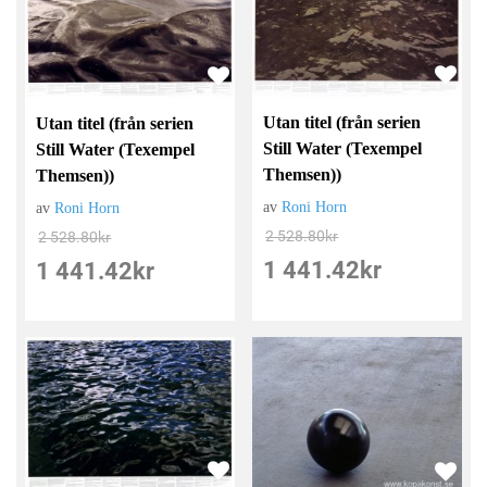
Utan titel (från serien
Utan titel (från serien
Still Water (Texempel
Still Water (Texempel
Themsen))
Themsen))
av
Roni Horn
av
Roni Horn
2 528.80
kr
2 528.80
kr
1 441.42
kr
1 441.42
kr