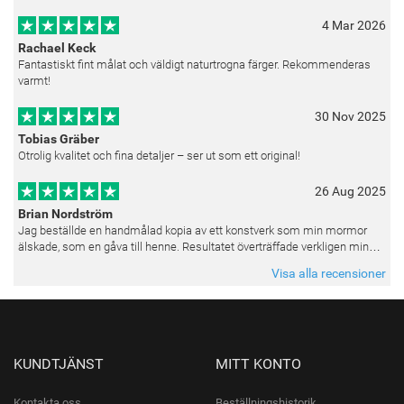
4 Mar 2026
Rachael Keck
Fantastiskt fint målat och väldigt naturtrogna färger. Rekommenderas
varmt!
30 Nov 2025
Tobias Gräber
Otrolig kvalitet och fina detaljer – ser ut som ett original!
26 Aug 2025
Brian Nordström
Jag beställde en handmålad kopia av ett konstverk som min mormor
älskade, som en gåva till henne. Resultatet överträffade verkligen mina
förväntningar. Färgerna var livfulla och varje penseldrag kän
Visa alla recensioner
KUNDTJÄNST
MITT KONTO
Kontakta oss
Beställningshistorik