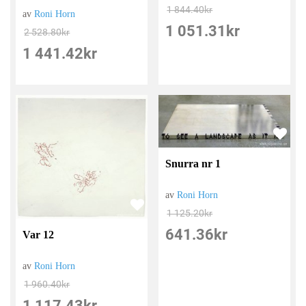
1 844.40
kr
av
Roni Horn
1 051.31
kr
2 528.80
kr
1 441.42
kr
Snurra nr 1
av
Roni Horn
1 125.20
kr
641.36
kr
Var 12
av
Roni Horn
1 960.40
kr
1 117.43
kr