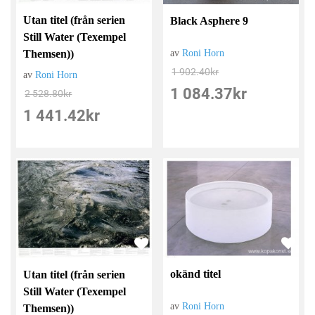
Utan titel (från serien
Black Asphere 9
Still Water (Texempel
av
Roni Horn
Themsen))
1 902.40
kr
av
Roni Horn
1 084.37
kr
2 528.80
kr
1 441.42
kr
okänd titel
Utan titel (från serien
Still Water (Texempel
av
Roni Horn
Themsen))