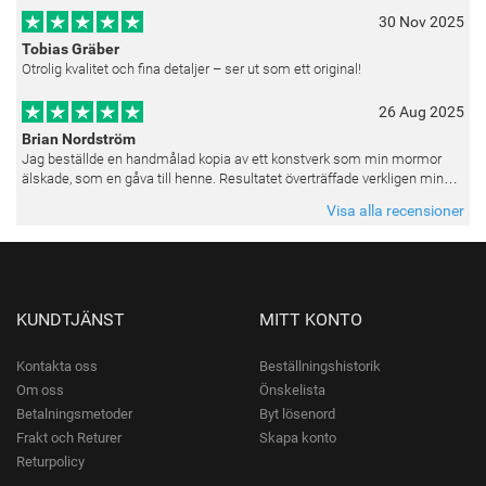
30 Nov 2025
Tobias Gräber
Otrolig kvalitet och fina detaljer – ser ut som ett original!
26 Aug 2025
Brian Nordström
Jag beställde en handmålad kopia av ett konstverk som min mormor
älskade, som en gåva till henne. Resultatet överträffade verkligen mina
förväntningar. Färgerna var livfulla och varje penseldrag kän
Visa alla recensioner
KUNDTJÄNST
MITT KONTO
Kontakta oss
Beställningshistorik
Om oss
Önskelista
Betalningsmetoder
Byt lösenord
Frakt och Returer
Skapa konto
Returpolicy