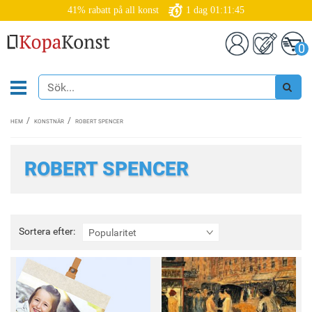
41% rabatt på all konst
1
dag
01:11:44
0
HEM
KONSTNÄR
ROBERT SPENCER
ROBERT SPENCER
Sortera
Sortera efter:
Popularitet
efter: