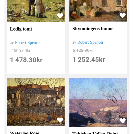
Skymningens timme
Ledig tomt
av
Robert Spencer
av
Robert Spencer
2 122.80
kr
2 505.60
kr
1 252.45
kr
1 478.30
kr
Waterloo Row
Tohicken Valley, Point