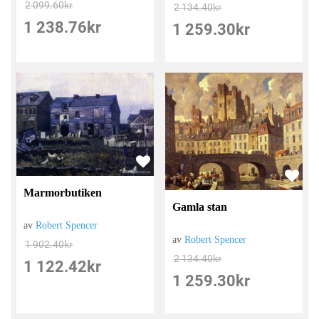
2 099.60
kr
2 134.40
kr
1 238.76
kr
1 259.30
kr
Marmorbutiken
Gamla stan
av
Robert Spencer
av
Robert Spencer
1 902.40
kr
2 134.40
kr
1 122.42
kr
1 259.30
kr