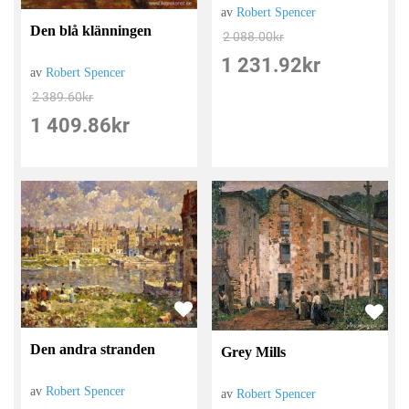
av
Robert Spencer
Den blå klänningen
2 088.00
kr
1 231.92
kr
av
Robert Spencer
2 389.60
kr
1 409.86
kr
Den andra stranden
Grey Mills
av
Robert Spencer
av
Robert Spencer