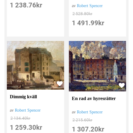
1 238.76
kr
av
Robert Spencer
2 528.80
kr
1 491.99
kr
Dimmig kväll
En rad av hyresrätter
av
Robert Spencer
av
Robert Spencer
2 134.40
kr
2 215.60
kr
1 259.30
kr
1 307.20
kr