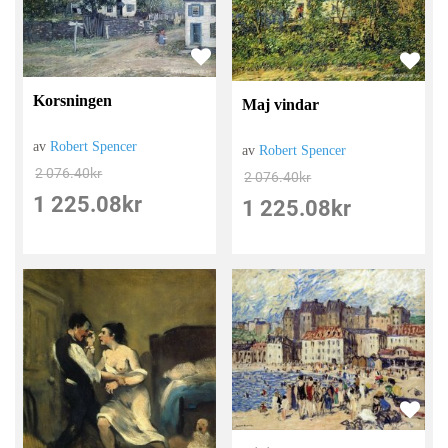
Korsningen
Maj vindar
av
Robert Spencer
av
Robert Spencer
2 076.40
kr
2 076.40
kr
1 225.08
kr
1 225.08
kr