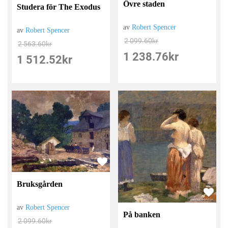
Övre staden
Studera för The Exodus
av
Robert Spencer
av
Robert Spencer
2 099.60
kr
2 563.60
kr
1 238.76
kr
1 512.52
kr
Bruksgården
av
Robert Spencer
På banken
2 099.60
kr