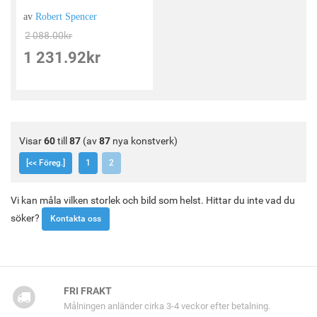
av
Robert Spencer
2 088.00
kr
1 231.92
kr
Visar
60
till
87
(av
87
nya konstverk)
[<< Föreg.]
1
2
Vi kan måla vilken storlek och bild som helst. Hittar du inte vad du
söker?
Kontakta oss
FRI FRAKT
Målningen anländer cirka 3-4 veckor efter betalning.