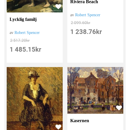
Riviera Beach
av
Robert Spencer
Lycklig familj
2 099.60
kr
1 238.76
kr
av
Robert Spencer
2 517.20
kr
1 485.15
kr
Kasernen