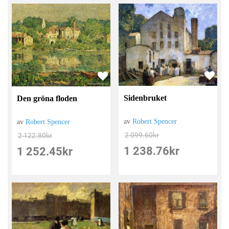
Sidenbruket
Den gröna floden
av
Robert Spencer
av
Robert Spencer
2 099.60
kr
2 122.80
kr
1 238.76
kr
1 252.45
kr