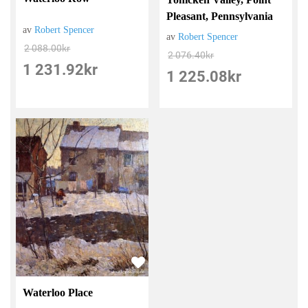
Pleasant, Pennsylvania
av
Robert Spencer
av
Robert Spencer
2 088.00
kr
2 076.40
kr
1 231.92
kr
1 225.08
kr
Waterloo Place