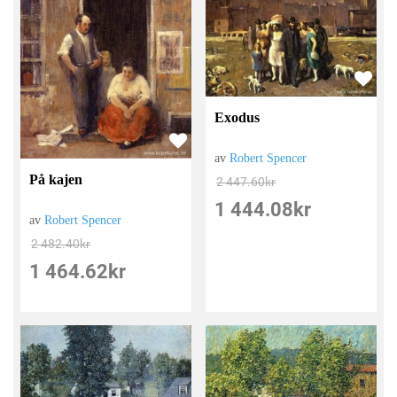
Exodus
av
Robert Spencer
På kajen
2 447.60
kr
1 444.08
kr
av
Robert Spencer
2 482.40
kr
1 464.62
kr