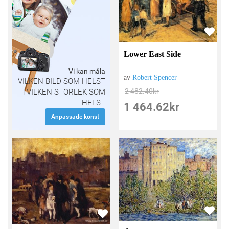
Lower East Side
Vi kan måla
av
Robert Spencer
VILKEN BILD SOM HELST
2 482.40
kr
i VILKEN STORLEK SOM
HELST
1 464.62
kr
Anpassade konst