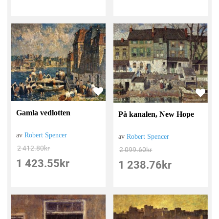
Gamla vedlotten
På kanalen, New Hope
av
Robert Spencer
av
Robert Spencer
2 412.80
kr
2 099.60
kr
1 423.55
kr
1 238.76
kr