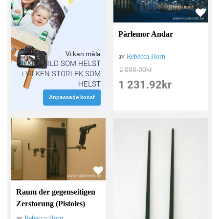
Pärlemor Andar
Vi kan måla
av
Rebecca Horn
VILKEN BILD SOM HELST
2 088.00
kr
i VILKEN STORLEK SOM
1 231.92
kr
HELST
Anpassade konst
Raum der gegenseitigen
Zerstorung (Pistoles)
av
Rebecca Horn