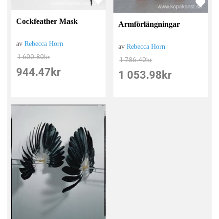
Cockfeather Mask
Armförlängningar
av
Rebecca Horn
av
Rebecca Horn
1 600.80
kr
1 786.40
kr
944.47
kr
1 053.98
kr