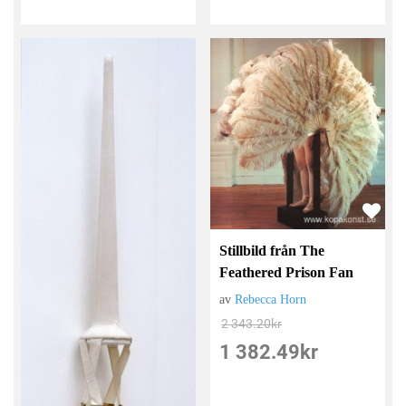
Stillbild från The
Feathered Prison Fan
av
Rebecca Horn
2 343.20
kr
1 382.49
kr