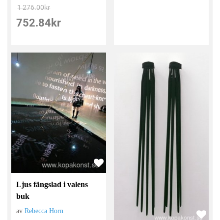
1 276.00
kr
752.84
kr
Ljus fängslad i valens
buk
av
Rebecca Horn