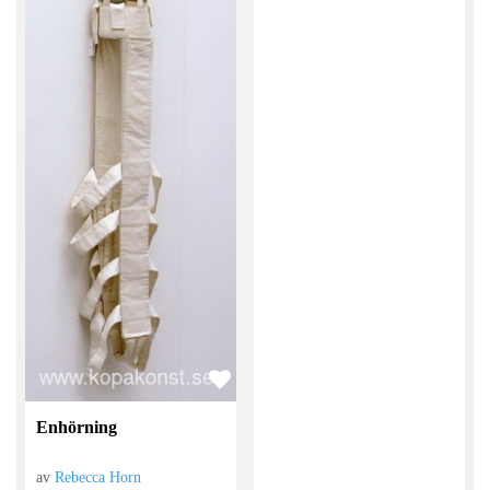
Enhörning
av
Rebecca Horn