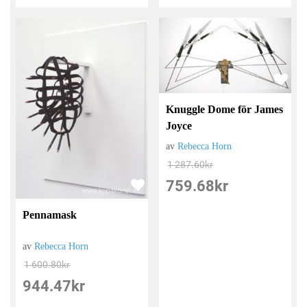
Knuggle Dome för James
Joyce
av
Rebecca Horn
1 287.60
kr
759.68
kr
Pennamask
av
Rebecca Horn
1 600.80
kr
944.47
kr