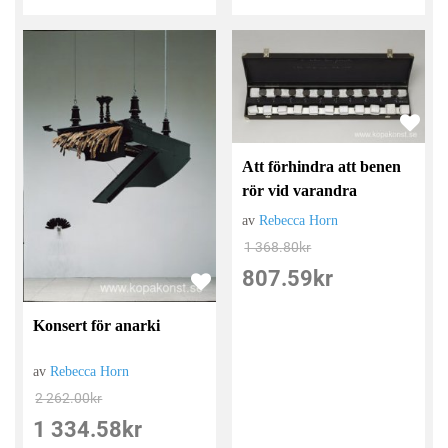
Att förhindra att benen
rör vid varandra
av
Rebecca Horn
1 368.80
kr
807.59
kr
Konsert för anarki
av
Rebecca Horn
2 262.00
kr
1 334.58
kr