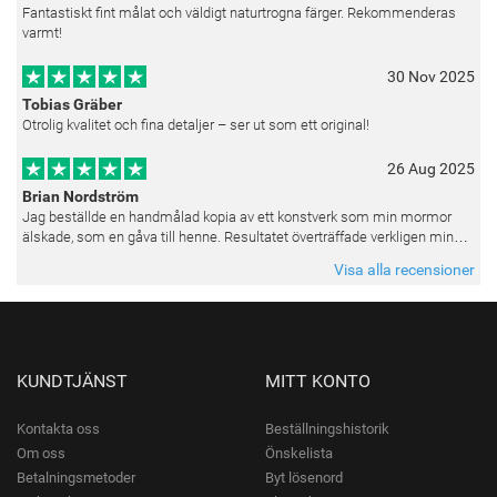
Fantastiskt fint målat och väldigt naturtrogna färger. Rekommenderas
varmt!
30 Nov 2025
Tobias Gräber
Otrolig kvalitet och fina detaljer – ser ut som ett original!
26 Aug 2025
Brian Nordström
Jag beställde en handmålad kopia av ett konstverk som min mormor
älskade, som en gåva till henne. Resultatet överträffade verkligen mina
förväntningar. Färgerna var livfulla och varje penseldrag kän
Visa alla recensioner
KUNDTJÄNST
MITT KONTO
Kontakta oss
Beställningshistorik
Om oss
Önskelista
Betalningsmetoder
Byt lösenord