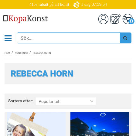
41% rabatt på all konst
1
dag
07:59:54
0
HEM
KONSTNÄR
REBECCA HORN
REBECCA HORN
Sortera
Sortera efter:
Popularitet
efter: