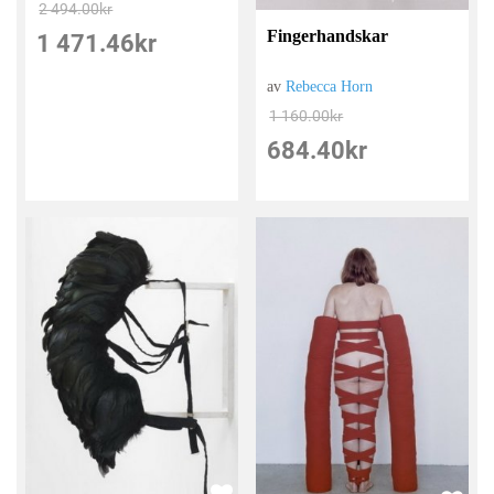
2 494.00
kr
Fingerhandskar
1 471.46
kr
av
Rebecca Horn
1 160.00
kr
684.40
kr