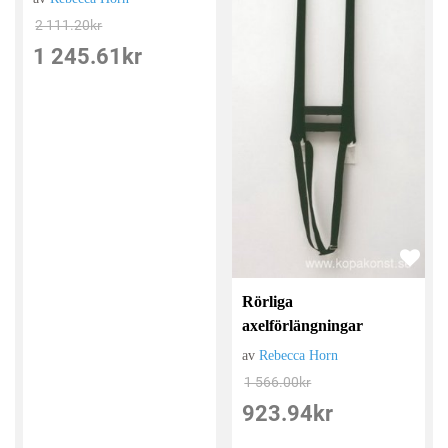
2 111.20
kr
1 245.61
kr
Rörliga
axelförlängningar
av
Rebecca Horn
1 566.00
kr
923.94
kr