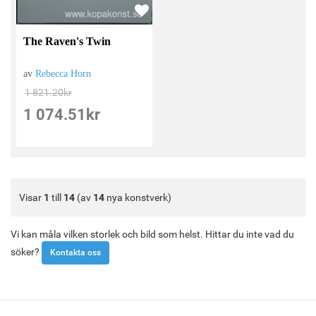
The Raven's Twin
av
Rebecca Horn
1 821.20
kr
1 074.51
kr
Visar
1
till
14
(av
14
nya konstverk)
Vi kan måla vilken storlek och bild som helst. Hittar du inte vad du
söker?
Kontakta oss