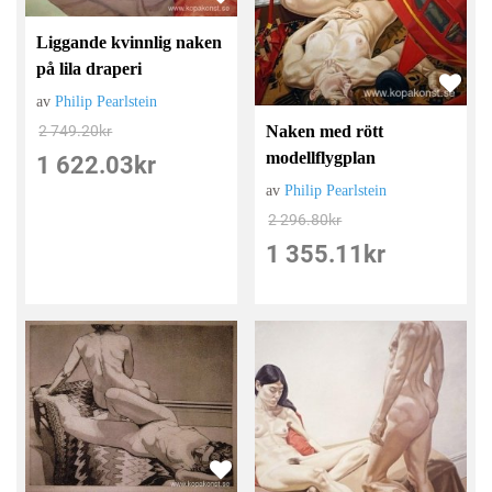
Liggande kvinnlig naken
på lila draperi
av
Philip Pearlstein
Naken med rött
2 749.20
kr
modellflygplan
1 622.03
kr
av
Philip Pearlstein
2 296.80
kr
1 355.11
kr