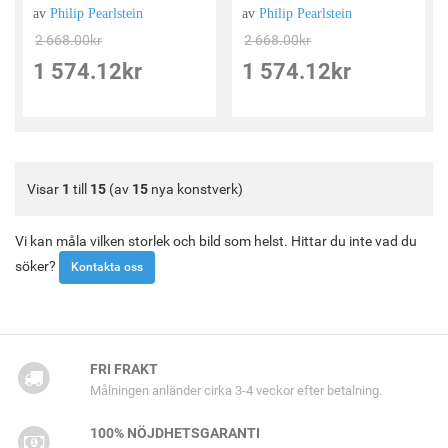
av
Philip Pearlstein
av
Philip Pearlstein
2 668.00
kr
2 668.00
kr
1 574.12
kr
1 574.12
kr
Visar
1
till
15
(av
15
nya konstverk)
Vi kan måla vilken storlek och bild som helst. Hittar du inte vad du
söker?
Kontakta oss
FRI FRAKT
Målningen anländer cirka 3-4 veckor efter betalning.
100% NÖJDHETSGARANTI