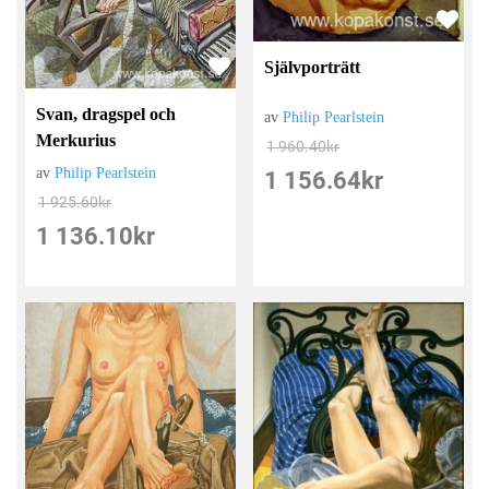
Självporträtt
Svan, dragspel och
av
Philip Pearlstein
Merkurius
1 960.40
kr
av
Philip Pearlstein
1 156.64
kr
1 925.60
kr
1 136.10
kr