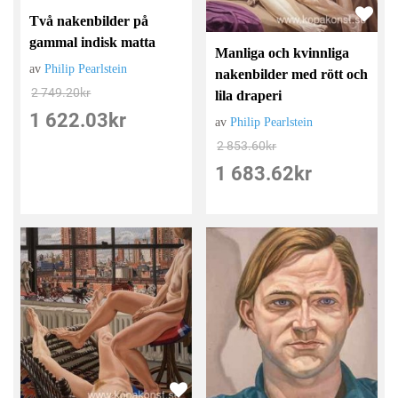
Två nakenbilder på
gammal indisk matta
Manliga och kvinnliga
av
Philip Pearlstein
nakenbilder med rött och
2 749.20
kr
lila draperi
1 622.03
kr
av
Philip Pearlstein
2 853.60
kr
1 683.62
kr