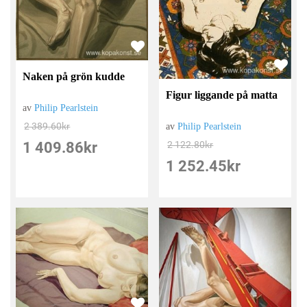
Naken på grön kudde
Figur liggande på matta
av
Philip Pearlstein
2 389.60
kr
av
Philip Pearlstein
2 122.80
kr
1 409.86
kr
1 252.45
kr