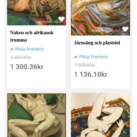
Naken och afrikansk
trumma
Järnsäng och plaststol
av
Philip Pearlstein
av
Philip Pearlstein
2 204.00
kr
1 925.60
kr
1 300.36
kr
1 136.10
kr