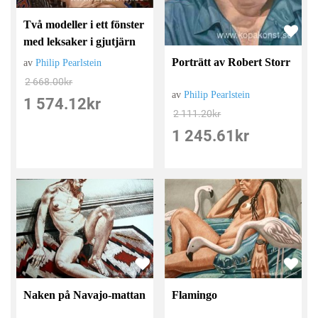
Två modeller i ett fönster
med leksaker i gjutjärn
Porträtt av Robert Storr
av
Philip Pearlstein
2 668.00
kr
av
Philip Pearlstein
1 574.12
kr
2 111.20
kr
1 245.61
kr
Naken på Navajo-mattan
Flamingo