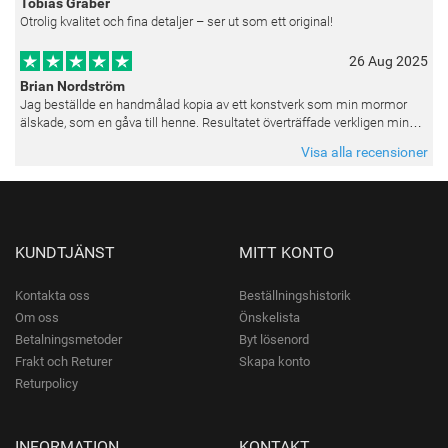
Tobias Gräber
Otrolig kvalitet och fina detaljer – ser ut som ett original!
26 Aug 2025
Brian Nordström
Jag beställde en handmålad kopia av ett konstverk som min mormor
älskade, som en gåva till henne. Resultatet överträffade verkligen mina
förväntningar. Färgerna var livfulla och varje penseldrag kän
Visa alla recensioner
KUNDTJÄNST
MITT KONTO
Kontakta oss
Beställningshistorik
Om oss
Önskelista
Betalningsmetoder
Byt lösenord
Frakt och Returer
Skapa konto
Returpolicy
INFORMATION
KONTAKT