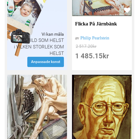
Flicka På Järnbänk
Vi kan måla
av
Philip Pearlstein
VILKEN BILD SOM HELST
2 517.20
kr
i VILKEN STORLEK SOM
HELST
1 485.15
kr
Anpassade konst