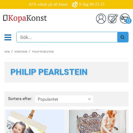
41% rabatt på all konst
0
dag
00:25:15
0
HEM
KONSTNÄR
PHILIP PEARLSTEIN
PHILIP PEARLSTEIN
Sortera
Sortera efter:
Popularitet
efter: