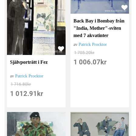
Back Bay i Bombay från
"India, Mother"-sviten
med 7 akvatinter
av
Patrick Procktor
1 705.20
kr
1 006.07
kr
Självporträtt i Fez
av
Patrick Procktor
1 716.80
kr
1 012.91
kr