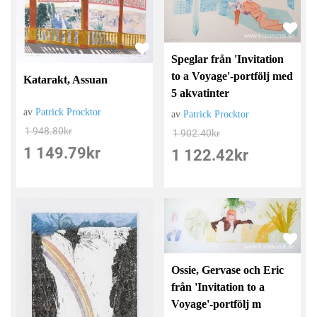
Speglar från 'Invitation
to a Voyage'-portfölj med
Katarakt, Assuan
5 akvatinter
av
Patrick Procktor
av
Patrick Procktor
1 948.80
kr
1 902.40
kr
1 149.79
kr
1 122.42
kr
Ossie, Gervase och Eric
från 'Invitation to a
Voyage'-portfölj m