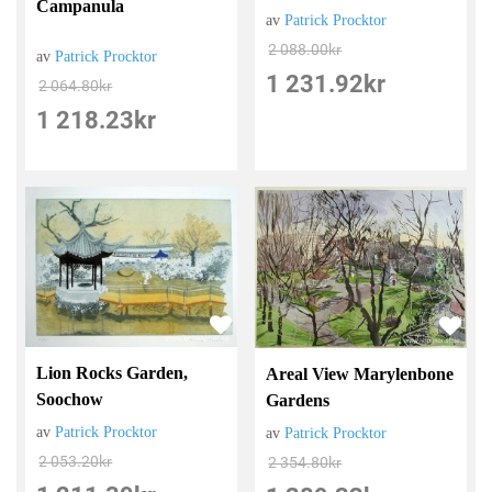
Campanula
av
Patrick Procktor
2 088.00
kr
av
Patrick Procktor
1 231.92
kr
2 064.80
kr
1 218.23
kr
Lion Rocks Garden,
Areal View Marylenbone
Soochow
Gardens
av
Patrick Procktor
av
Patrick Procktor
2 053.20
kr
2 354.80
kr