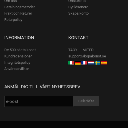
Om oss
Önskelista
Betalningsmetoder
Byt lösenord
Frakt och Returer
Skapa konto
Returpolicy
INFORMATION
KONTAKT
De 500 bästa konst
TAOYI LIMITED
Kundrecensioner
support@kopakonst.se
Integritetspolicy
Användarvillkor
ANMÄL DIG TILL VÅRT NYHETSBREV