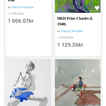
svite
av
Patrick Procktor
1 705.20
kr
HKH Prins Charles (f.
1 006.07
kr
1948)
av
Patrick Procktor
1 914.00
kr
1 129.26
kr