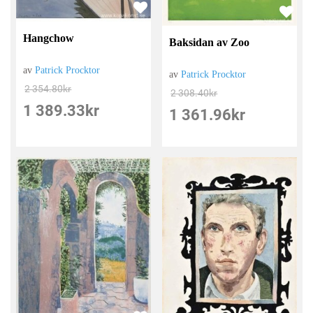
Hangchow
Baksidan av Zoo
av
Patrick Procktor
av
Patrick Procktor
2 354.80
kr
2 308.40
kr
1 389.33
kr
1 361.96
kr