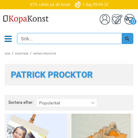
41% rabatt på all konst
1
dag
09:04:50
0
HEM
KONSTNÄR
PATRICK PROCKTOR
PATRICK PROCKTOR
Sortera
Sortera efter:
Popularitet
efter: