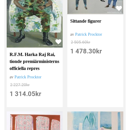
Sittande figurer
av
Patrick Procktor
2 505.60
kr
1 478.30
kr
R.F.M. Harka Raj Rai,
tionde premiärministerns
officiella repres
av
Patrick Procktor
2 227.20
kr
1 314.05
kr