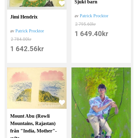
Sjukt barn
av
Patrick Procktor
Jimi Hendrix
2 795.60
kr
av
Patrick Procktor
1 649.40
kr
2 784.00
kr
1 642.56
kr
Mount Abu (Rowli
Mountains, Rajastan)
från "India, Mother"-