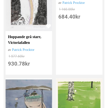
av
Patrick Procktor
1 160.00
kr
684.40
kr
Hoppande grå starr,
Victoriafallen
av
Patrick Procktor
1 577.60
kr
930.78
kr