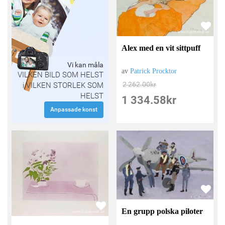
Alex med en vit sittpuff
Vi kan måla
av
Patrick Procktor
VILKEN BILD SOM HELST
2 262.00
kr
i VILKEN STORLEK SOM
HELST
1 334.58
kr
Anpassade konst
En grupp polska piloter