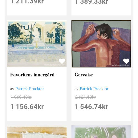
1 211.39
kr
1 389.33
kr
Favoritens innergård
Gervaise
av
Patrick Procktor
av
Patrick Procktor
1 960.40
kr
2 621.60
kr
1 156.64
kr
1 546.74
kr