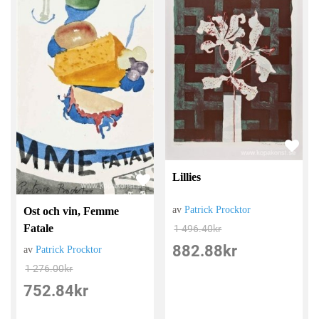
Lillies
av
Patrick Procktor
Ost och vin, Femme
Fatale
1 496.40
kr
882.88
kr
av
Patrick Procktor
1 276.00
kr
752.84
kr