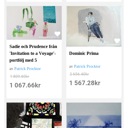
Sadie och Prudence från
'Invitation to a Voyage'-
Dominic Prima
portfölj med 5
av
Patrick Procktor
av
Patrick Procktor
2 656.40
kr
1 809.60
kr
1 567.28
kr
1 067.66
kr