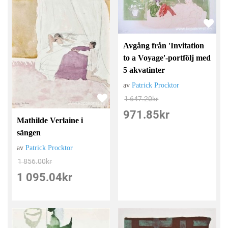
Avgång från 'Invitation
to a Voyage'-portfölj med
5 akvatinter
av
Patrick Procktor
1 647.20
kr
971.85
kr
Mathilde Verlaine i
sängen
av
Patrick Procktor
1 856.00
kr
1 095.04
kr