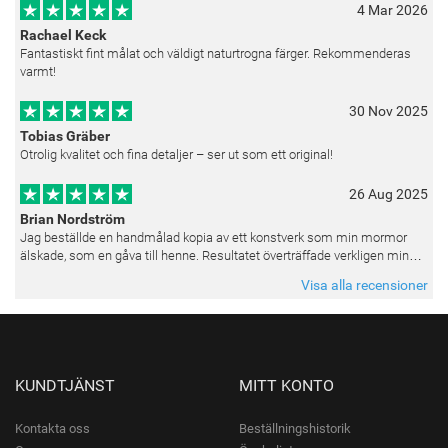
4 Mar 2026
Rachael Keck
Fantastiskt fint målat och väldigt naturtrogna färger. Rekommenderas
varmt!
30 Nov 2025
Tobias Gräber
Otrolig kvalitet och fina detaljer – ser ut som ett original!
26 Aug 2025
Brian Nordström
Jag beställde en handmålad kopia av ett konstverk som min mormor
älskade, som en gåva till henne. Resultatet överträffade verkligen mina
förväntningar. Färgerna var livfulla och varje penseldrag kän
Visa alla recensioner
KUNDTJÄNST
MITT KONTO
Kontakta oss
Beställningshistorik