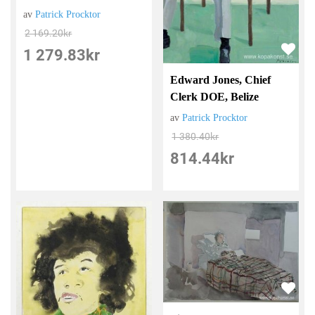
av
Patrick Procktor
2 169.20
kr
1 279.83
kr
Edward Jones, Chief
Clerk DOE, Belize
av
Patrick Procktor
1 380.40
kr
814.44
kr