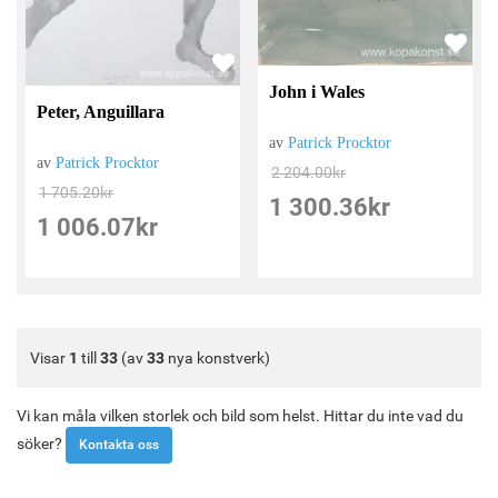
John i Wales
Peter, Anguillara
av
Patrick Procktor
av
Patrick Procktor
2 204.00
kr
1 705.20
kr
1 300.36
kr
1 006.07
kr
Visar
1
till
33
(av
33
nya konstverk)
Vi kan måla vilken storlek och bild som helst. Hittar du inte vad du
söker?
Kontakta oss