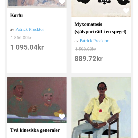
Korfu
Myxomatosis
av
Patrick Procktor
(självporträtt i en spegel)
1 856.00
kr
av
Patrick Procktor
1 095.04
kr
1 508.00
kr
889.72
kr
Två kinesiska generaler