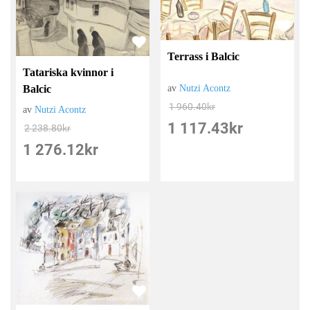
Terrass i Balcic
Tatariska kvinnor i
Balcic
av
Nutzi Acontz
1 960.40
kr
av
Nutzi Acontz
1 117.43
kr
2 238.80
kr
1 276.12
kr