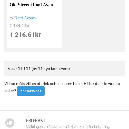
Old Street i Pont Aven
av
Nutzi Acontz
2 134.40
kr
1 216.61
kr
Visar
1
till
14
(av
14
nya konstverk)
Vi kan måla vilken storlek och bild som helst. Hittar du inte vad du
söker?
Kontakta oss
FRI FRAKT
Målningen anländer cirka 3-4 veckor efter betalning.