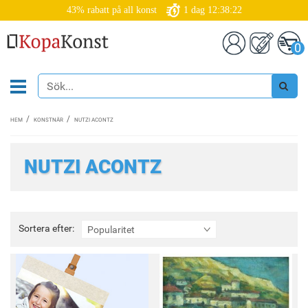
43% rabatt på all konst
1
dag
12:38:22
0
HEM
KONSTNÄR
NUTZI ACONTZ
NUTZI ACONTZ
Sortera
Sortera efter:
Popularitet
efter: