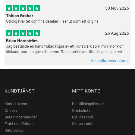
30 Nov 2025
Tobias Gräber
Otrolig kvalitet och fina detaljer – ser ut som ett original!
26 Aug 2025
Brian Nordström
Jag beställde en handmålad kopia av ett konstverk som min mormor
älskade, som en gåva till henne. Resultatet överträffade verkligen mina
förväntningar. Färgerna var livfulla och varje penseldrag kän
Visa alla recensioner
KUNDTJÄNST
MITT KONTO
Kontakta oss
Beställningshistorik
Om oss
Önskelista
Betalningsmetoder
Byt lösenord
Frakt och Returer
Skapa konto
Returpolicy