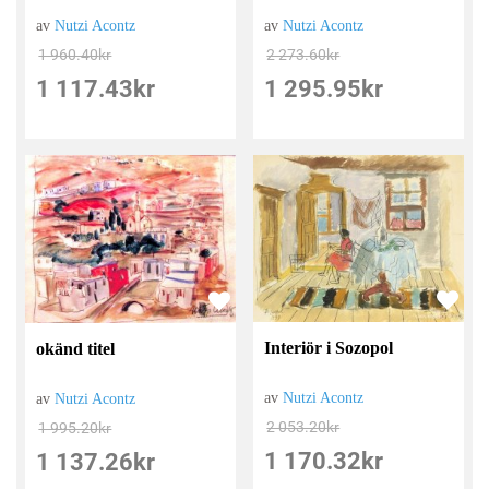
av
Nutzi Acontz
av
Nutzi Acontz
2 273.60
kr
1 960.40
kr
1 295.95
kr
1 117.43
kr
Interiör i Sozopol
okänd titel
av
Nutzi Acontz
av
Nutzi Acontz
2 053.20
kr
1 995.20
kr
1 170.32
kr
1 137.26
kr