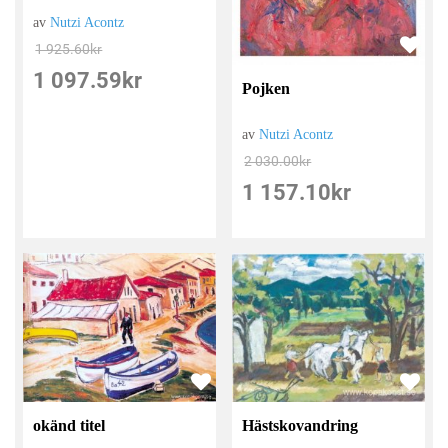
av
Nutzi Acontz
1 925.60
kr
1 097.59
kr
Pojken
av
Nutzi Acontz
2 030.00
kr
1 157.10
kr
Hästskovandring
okänd titel