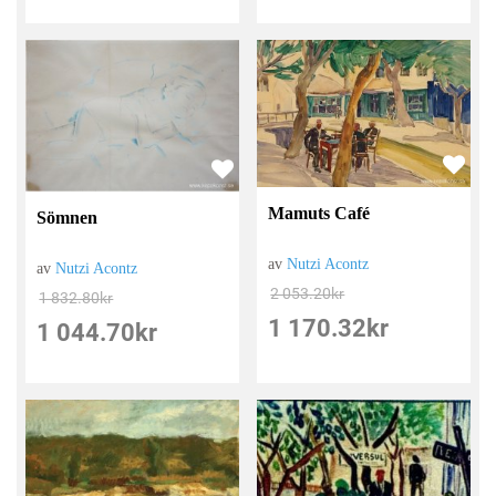
Mamuts Café
Sömnen
av
Nutzi Acontz
av
Nutzi Acontz
2 053.20
kr
1 832.80
kr
1 170.32
kr
1 044.70
kr