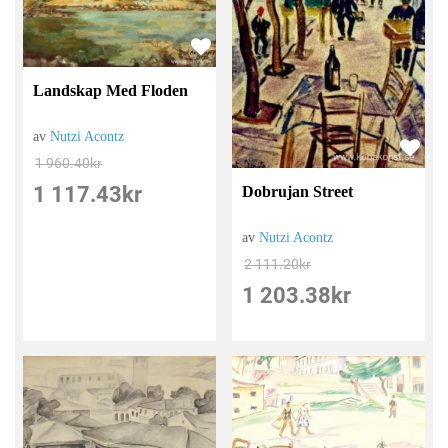
Landskap Med Floden
av
Nutzi Acontz
1 960.40
kr
1 117.43
kr
Dobrujan Street
av
Nutzi Acontz
2 111.20
kr
1 203.38
kr