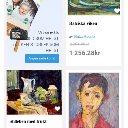
Balciska viken
Vi kan måla
av
Nutzi Acontz
VILKEN BILD SOM HELST
2 204.00
kr
i VILKEN STORLEK SOM
HELST
1 256.28
kr
Anpassade konst
Stilleben med frukt