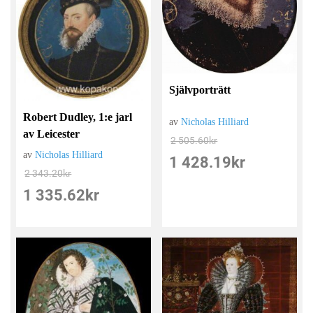
Självporträtt
Robert Dudley, 1:e jarl
av
Nicholas Hilliard
av Leicester
2 505.60
kr
av
Nicholas Hilliard
1 428.19
kr
2 343.20
kr
1 335.62
kr