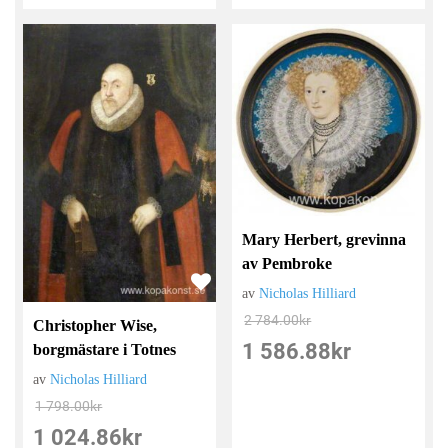
Mary Herbert, grevinna
av Pembroke
av
Nicholas Hilliard
2 784.00
kr
Christopher Wise,
1 586.88
kr
borgmästare i Totnes
av
Nicholas Hilliard
1 798.00
kr
1 024.86
kr