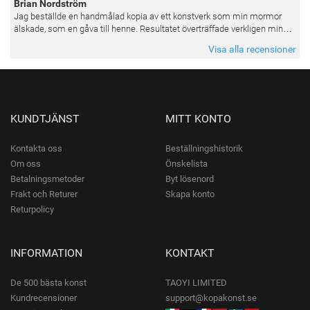
Brian Nordström
Jag beställde en handmålad kopia av ett konstverk som min mormor
älskade, som en gåva till henne. Resultatet överträffade verkligen mina
förväntningar. Färgerna var livfulla och varje penseldrag kän
Visa alla recensioner
KUNDTJÄNST
MITT KONTO
Kontakta oss
Beställningshistorik
Om oss
Önskelista
Betalningsmetoder
Byt lösenord
Frakt och Returer
Skapa konto
Returpolicy
INFORMATION
KONTAKT
De 500 bästa konst
TAOYI LIMITED
Kundrecensioner
support@kopakonst.se