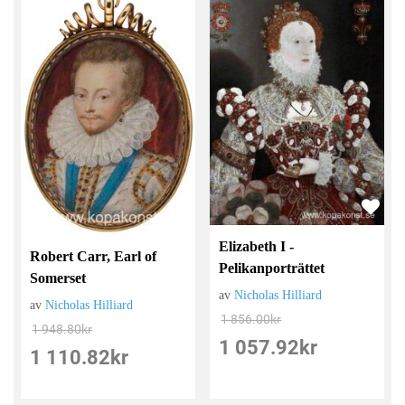
Elizabeth I -
Robert Carr, Earl of
Pelikanporträttet
Somerset
av
Nicholas Hilliard
av
Nicholas Hilliard
1 856.00
kr
1 948.80
kr
1 057.92
kr
1 110.82
kr