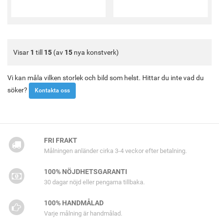
Visar
1
till
15
(av
15
nya konstverk)
Vi kan måla vilken storlek och bild som helst. Hittar du inte vad du
söker?
Kontakta oss
FRI FRAKT
Målningen anländer cirka 3-4 veckor efter betalning.
100% NÖJDHETSGARANTI
30 dagar nöjd eller pengarna tillbaka.
100% HANDMÅLAD
Varje målning är handmålad.