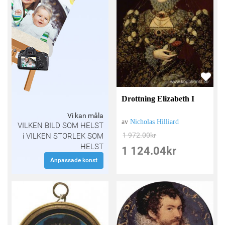
Drottning Elizabeth I
Vi kan måla
av
Nicholas Hilliard
VILKEN BILD SOM HELST
1 972.00
kr
i VILKEN STORLEK SOM
HELST
1 124.04
kr
Anpassade konst