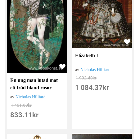
Elizabeth I
av
Nicholas Hilliard
1 902.40
kr
En ung man lutad mot
1 084.37
kr
ett träd bland rosor
av
Nicholas Hilliard
1 461.60
kr
833.11
kr