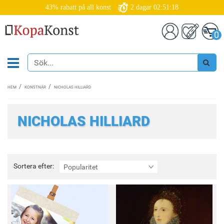
43% rabatt på all konst
2
dagar
02:51:18
0
HEM
KONSTNÄR
NICHOLAS HILLIARD
NICHOLAS HILLIARD
Sortera
Sortera efter:
Popularitet
efter: