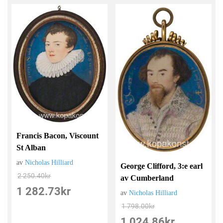
Francis Bacon, Viscount
St Alban
av
Nicholas Hilliard
George Clifford, 3:e earl
2 250.40
kr
av Cumberland
1 282.73
kr
av
Nicholas Hilliard
1 798.00
kr
1 024.86
kr