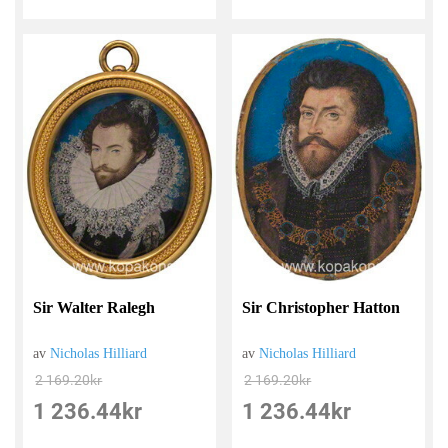
Sir Walter Ralegh
Sir Christopher Hatton
av
Nicholas Hilliard
av
Nicholas Hilliard
2 169.20
kr
2 169.20
kr
1 236.44
kr
1 236.44
kr