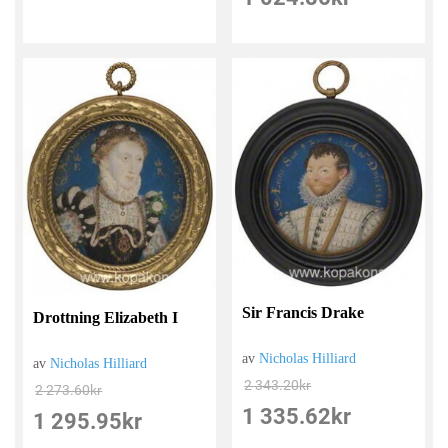
Sir Francis Drake
Drottning Elizabeth I
av
Nicholas Hilliard
av
Nicholas Hilliard
2 343.20
kr
2 273.60
kr
1 335.62
kr
1 295.95
kr