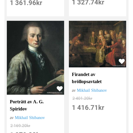
1 327.74
kr
1 361.96
kr
Firandet av
bröllopsavtalet
av
Mikhail Shibanov
2 401.20
kr
Porträtt av A. G.
1 416.71
kr
Spiridov
av
Mikhail Shibanov
2 169.20
kr