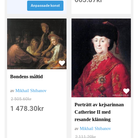
Anpassade konst
Bondens måltid
av
Mikhail Shibanov
2 505.60
kr
Porträtt av kejsarinnan
1 478.30
kr
Catherine II med
resande klänning
av
Mikhail Shibanov
2 111.20
kr