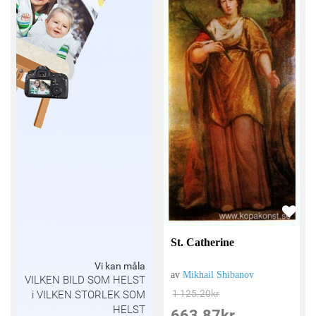
St. Catherine
Vi kan måla
av
Mikhail Shibanov
VILKEN BILD SOM HELST
1 125.20
kr
i VILKEN STORLEK SOM
HELST
663.87
kr