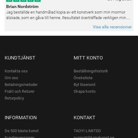
Brian Nordström
Jag beställde en handmålad kopia av ett konstverk som min mormor
älskade, som en gåva till henne. Resultatet överträffade verkligen mina
förväntningar. Färgerna var livfulla och varje penseldrag kän
Visa alla recensioner
KUNDTJÄNST
MITT KONTO
Kontakta oss
Beställningshistorik
Om oss
Önskelista
Betalningsmetoder
Byt lösenord
Frakt och Returer
Skapa konto
Returpolicy
INFORMATION
KONTAKT
De 500 bästa konst
TAOYI LIMITED
Kundrecensioner
support@kopakonst.se