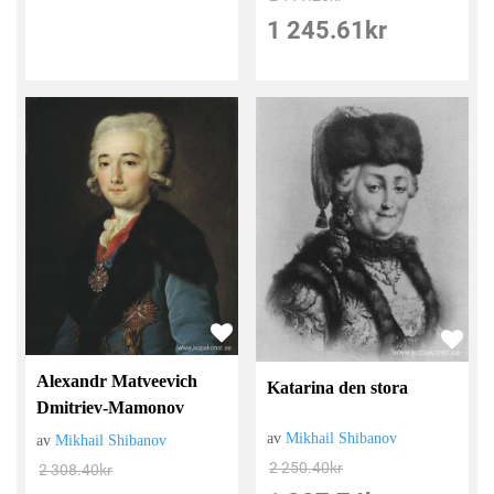
1 245.61
kr
Alexandr Matveevich
Katarina den stora
Dmitriev-Mamonov
av
Mikhail Shibanov
av
Mikhail Shibanov
2 250.40
kr
2 308.40
kr