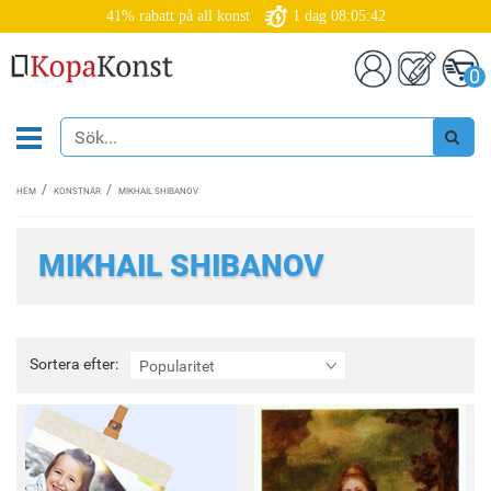
41% rabatt på all konst
1
dag
08:05:41
0
HEM
KONSTNÄR
MIKHAIL SHIBANOV
MIKHAIL SHIBANOV
Sortera
Sortera efter:
Popularitet
efter: