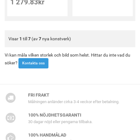
1 279.83
kr
Visar
1
till
7
(av
7
nya konstverk)
Vi kan måla vilken storlek och bild som helst. Hittar du inte vad du
söker?
Kontakta oss
FRI FRAKT
Målningen anländer cirka 3-4 veckor efter betalning.
100% NÖJDHETSGARANTI
30 dagar nöjd eller pengarna tillbaka.
100% HANDMÅLAD