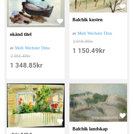
Balchik kusten
av
Medi Wechsler Dinu
okänd titel
2 018.40
kr
av
Medi Wechsler Dinu
1 150.49
kr
2 366.40
kr
1 348.85
kr
Balchik landskap