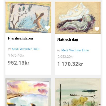
Fjärilssamlaren
Natt och dag
av
Medi Wechsler Dinu
av
Medi Wechsler Dinu
1 670.40
kr
2 053.20
kr
952.13
kr
1 170.32
kr