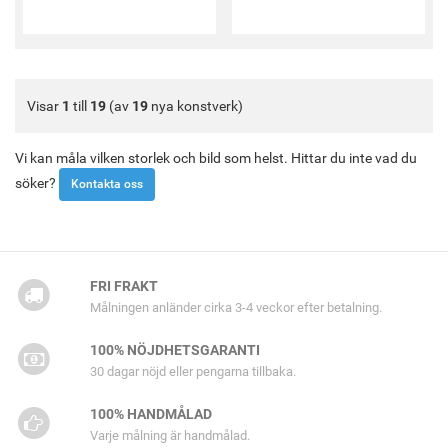
Visar
1
till
19
(av
19
nya konstverk)
Vi kan måla vilken storlek och bild som helst. Hittar du inte vad du
söker?
Kontakta oss
FRI FRAKT
Målningen anländer cirka 3-4 veckor efter betalning.
100% NÖJDHETSGARANTI
30 dagar nöjd eller pengarna tillbaka.
100% HANDMÅLAD
Varje målning är handmålad.