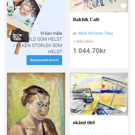
Balchik Café
Vi kan måla
av
Medi Wechsler Dinu
VILKEN BILD SOM HELST
1 832.80
kr
i VILKEN STORLEK SOM
1 044.70
kr
HELST
Anpassade konst
okänd titel