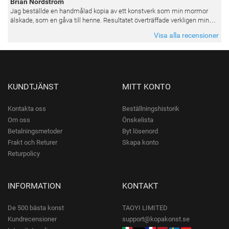
Brian Nordström
Jag beställde en handmålad kopia av ett konstverk som min mormor
älskade, som en gåva till henne. Resultatet överträffade verkligen mina
förväntningar. Färgerna var livfulla och varje penseldrag kän
Visa alla recensioner
KUNDTJÄNST
MITT KONTO
Kontakta oss
Beställningshistorik
Om oss
Önskelista
Betalningsmetoder
Byt lösenord
Frakt och Returer
Skapa konto
Returpolicy
INFORMATION
KONTAKT
De 500 bästa konst
TAOYI LIMITED
Kundrecensioner
support@kopakonst.se