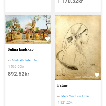
1 170.32
kr
Sulina landskap
av
Medi Wechsler Dinu
1 566.00
kr
892.62
kr
Fatme
av
Medi Wechsler Dinu
1 821.20
kr