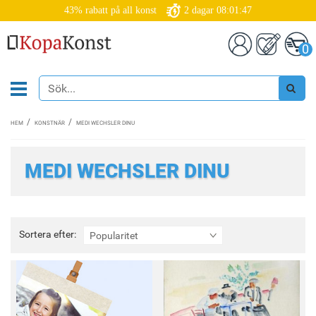
43% rabatt på all konst
2
dagar
08:01:47
0
HEM
KONSTNÄR
MEDI WECHSLER DINU
MEDI WECHSLER DINU
Sortera
Sortera efter:
Popularitet
efter: