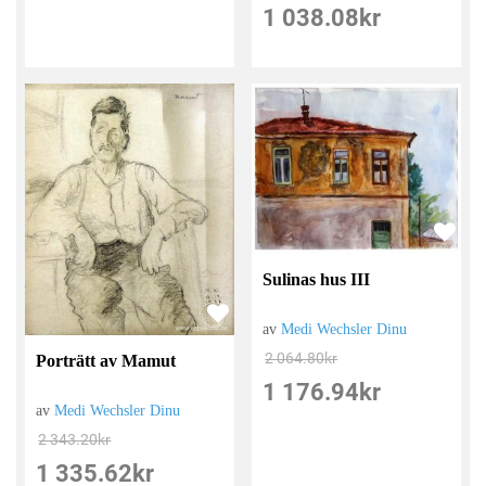
1 038.08
kr
Sulinas hus III
av
Medi Wechsler Dinu
2 064.80
kr
Porträtt av Mamut
1 176.94
kr
av
Medi Wechsler Dinu
2 343.20
kr
1 335.62
kr