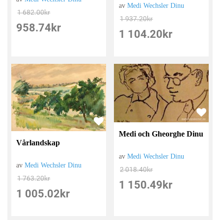
av
Medi Wechsler Dinu
1 682.00
kr
1 937.20
kr
958.74
kr
1 104.20
kr
Medi och Gheorghe Dinu
Vårlandskap
av
Medi Wechsler Dinu
av
Medi Wechsler Dinu
2 018.40
kr
1 763.20
kr
1 150.49
kr
1 005.02
kr