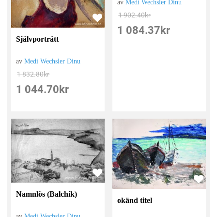
av
Medi Wechsler Dinu
1 902.40
kr
1 084.37
kr
Självporträtt
av
Medi Wechsler Dinu
1 832.80
kr
1 044.70
kr
Namnlös (Balchik)
okänd titel
av
Medi Wechsler Dinu