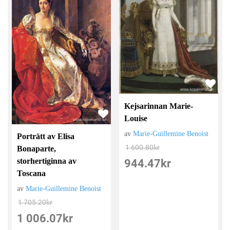
Kejsarinnan Marie-
Louise
av
Marie-Guillemine Benoist
Porträtt av Elisa
1 600.80
kr
Bonaparte,
storhertiginna av
944.47
kr
Toscana
av
Marie-Guillemine Benoist
1 705.20
kr
1 006.07
kr