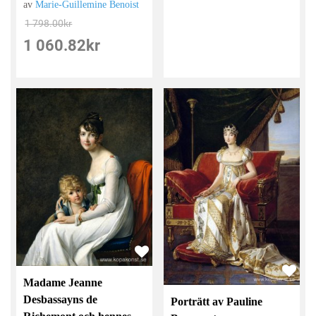
av
Marie-Guillemine Benoist
1 798.00
kr
1 060.82
kr
Madame Jeanne
Desbassayns de
Porträtt av Pauline