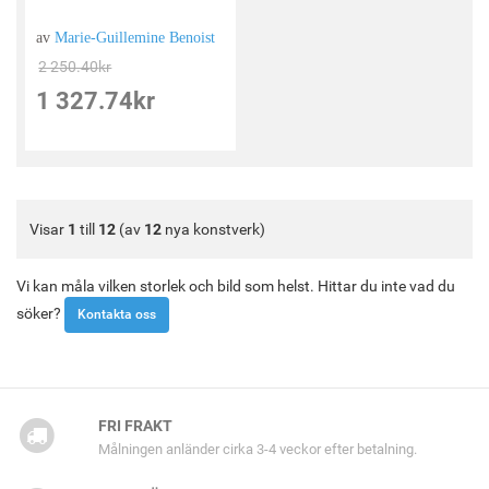
av
Marie-Guillemine Benoist
2 250.40
kr
1 327.74
kr
Visar
1
till
12
(av
12
nya konstverk)
Vi kan måla vilken storlek och bild som helst. Hittar du inte vad du
söker?
Kontakta oss
FRI FRAKT
Målningen anländer cirka 3-4 veckor efter betalning.