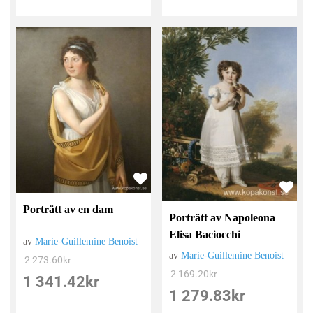
Porträtt av en dam
Porträtt av Napoleona
Elisa Baciocchi
av
Marie-Guillemine Benoist
av
Marie-Guillemine Benoist
2 273.60
kr
2 169.20
kr
1 341.42
kr
1 279.83
kr