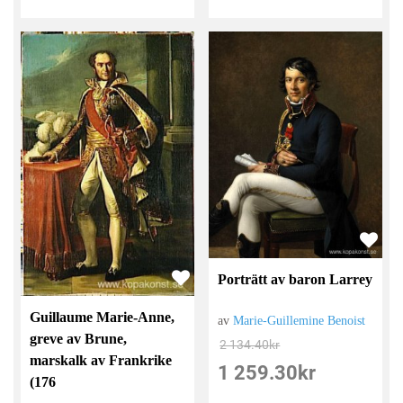
Porträtt av baron Larrey
Guillaume Marie-Anne,
av
Marie-Guillemine Benoist
greve av Brune,
2 134.40
kr
marskalk av Frankrike
1 259.30
kr
(176