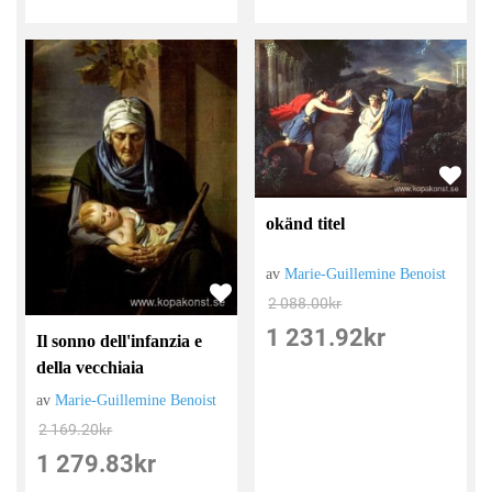
okänd titel
av
Marie-Guillemine Benoist
2 088.00
kr
1 231.92
kr
Il sonno dell'infanzia e
della vecchiaia
av
Marie-Guillemine Benoist
2 169.20
kr
1 279.83
kr