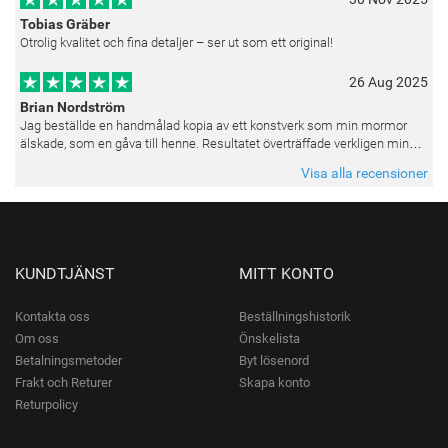
Tobias Gräber
Otrolig kvalitet och fina detaljer – ser ut som ett original!
26 Aug 2025
Brian Nordström
Jag beställde en handmålad kopia av ett konstverk som min mormor
älskade, som en gåva till henne. Resultatet överträffade verkligen mina
förväntningar. Färgerna var livfulla och varje penseldrag kän
Visa alla recensioner
KUNDTJÄNST
MITT KONTO
Kontakta oss
Beställningshistorik
Om oss
Önskelista
Betalningsmetoder
Byt lösenord
Frakt och Returer
Skapa konto
Returpolicy