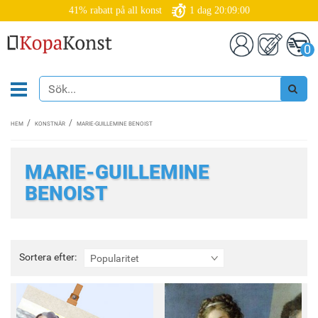
41% rabatt på all konst
1
dag
20:09:00
0
HEM
KONSTNÄR
MARIE-GUILLEMINE BENOIST
MARIE-GUILLEMINE
BENOIST
Sortera
Sortera efter:
Popularitet
efter: