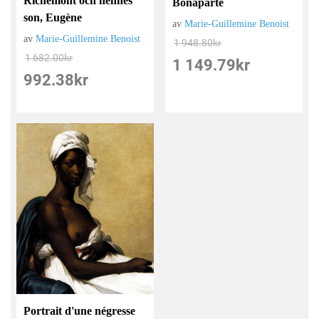
Richemont och hennes
Bonaparte
son, Eugène
av
Marie-Guillemine Benoist
av
Marie-Guillemine Benoist
1 948.80
kr
1 682.00
kr
1 149.79
kr
992.38
kr
Portrait d'une négresse