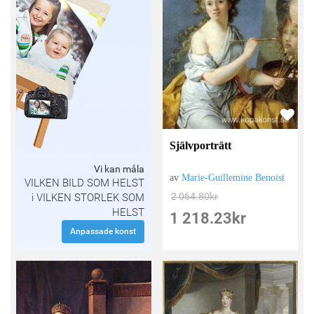
Självporträtt
Vi kan måla
av
Marie-Guillemine Benoist
VILKEN BILD SOM HELST
2 064.80
kr
i VILKEN STORLEK SOM
HELST
1 218.23
kr
Anpassade konst