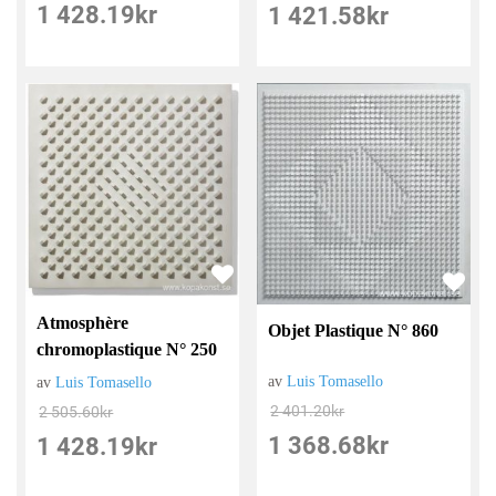
1 428.19
kr
1 421.58
kr
Atmosphère
Objet Plastique N° 860
chromoplastique N° 250
av
Luis Tomasello
av
Luis Tomasello
2 401.20
kr
2 505.60
kr
1 368.68
kr
1 428.19
kr