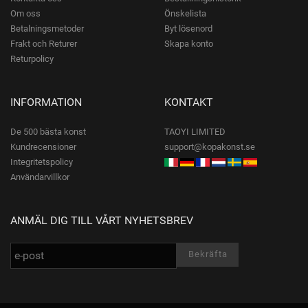
Om oss
Önskelista
Betalningsmetoder
Byt lösenord
Frakt och Returer
Skapa konto
Returpolicy
INFORMATION
KONTAKT
De 500 bästa konst
TAOYI LIMITED
Kundrecensioner
support@kopakonst.se
Integritetspolicy
Användarvillkor
ANMÄL DIG TILL VÅRT NYHETSBREV