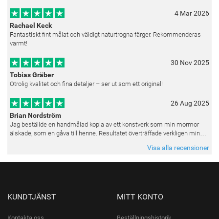
4 Mar 2026
Rachael Keck
Fantastiskt fint målat och väldigt naturtrogna färger. Rekommenderas
varmt!
30 Nov 2025
Tobias Gräber
Otrolig kvalitet och fina detaljer – ser ut som ett original!
26 Aug 2025
Brian Nordström
Jag beställde en handmålad kopia av ett konstverk som min mormor
älskade, som en gåva till henne. Resultatet överträffade verkligen mina
förväntningar. Färgerna var livfulla och varje penseldrag kän
Visa alla recensioner
KUNDTJÄNST
MITT KONTO
Kontakta oss
Beställningshistorik