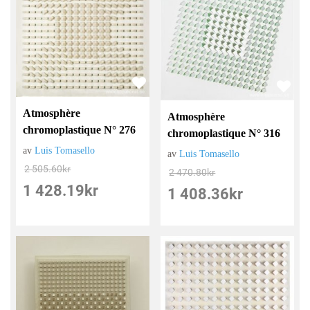
Atmosphère
Atmosphère
chromoplastique N° 276
chromoplastique N° 316
av
Luis Tomasello
av
Luis Tomasello
2 505.60
kr
2 470.80
kr
1 428.19
kr
1 408.36
kr