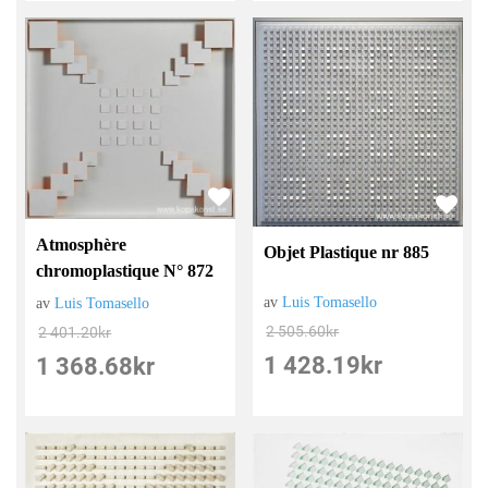
Atmosphère
Objet Plastique nr 885
chromoplastique N° 872
av
Luis Tomasello
av
Luis Tomasello
2 505.60
kr
2 401.20
kr
1 428.19
kr
1 368.68
kr