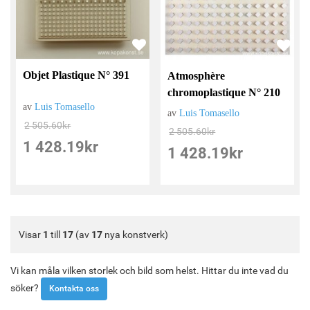
Objet Plastique N° 391
Atmosphère
chromoplastique N° 210
av
Luis Tomasello
av
Luis Tomasello
2 505.60
kr
2 505.60
kr
1 428.19
kr
1 428.19
kr
Visar
1
till
17
(av
17
nya konstverk)
Vi kan måla vilken storlek och bild som helst. Hittar du inte vad du
söker?
Kontakta oss