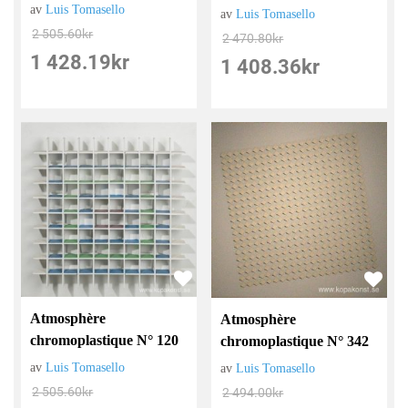
av
Luis Tomasello
av
Luis Tomasello
2 505.60
kr
2 470.80
kr
1 428.19
kr
1 408.36
kr
Atmosphère
Atmosphère
chromoplastique N° 120
chromoplastique N° 342
av
Luis Tomasello
av
Luis Tomasello
2 505.60
kr
2 494.00
kr