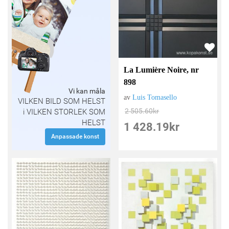
La Lumière Noire, nr
898
Vi kan måla
av
Luis Tomasello
VILKEN BILD SOM HELST
2 505.60
kr
i VILKEN STORLEK SOM
HELST
1 428.19
kr
Anpassade konst