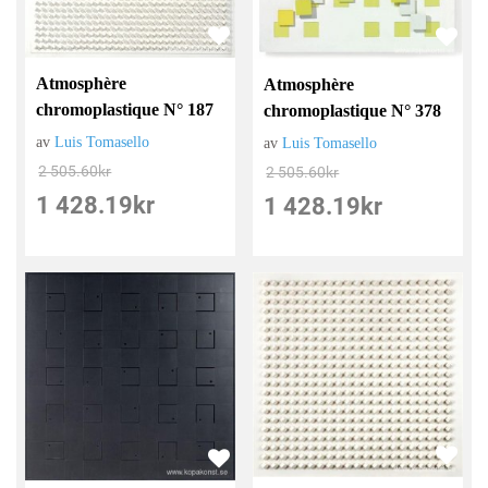
Atmosphère
Atmosphère
chromoplastique N° 187
chromoplastique N° 378
av
Luis Tomasello
av
Luis Tomasello
2 505.60
kr
2 505.60
kr
1 428.19
kr
1 428.19
kr