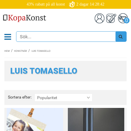
43% rabatt på all konst
2
dagar
14:28:42
0
HEM
KONSTNÄR
LUIS TOMASELLO
LUIS TOMASELLO
Sortera
Sortera efter:
Popularitet
efter: