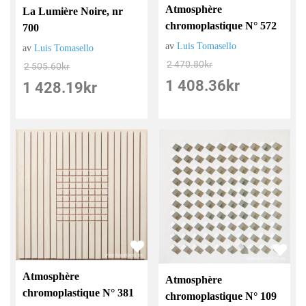
Atmosphère
La Lumière Noire, nr
chromoplastique N° 572
700
av
Luis Tomasello
av
Luis Tomasello
2 470.80
kr
2 505.60
kr
1 408.36
kr
1 428.19
kr
Atmosphère
Atmosphère
chromoplastique N° 381
chromoplastique N° 109