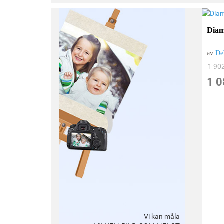
Diam
av
De
1 90
1 0
Vi kan måla