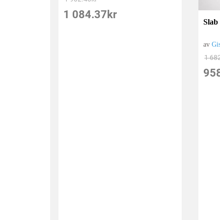
1 084.37
kr
Slab
av
Gi
1 68
95