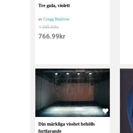
Tre gula, violett
av
Gregg Renfrow
1 345.60
kr
766.99
kr
Din märkliga visshet behölls
fortfarande