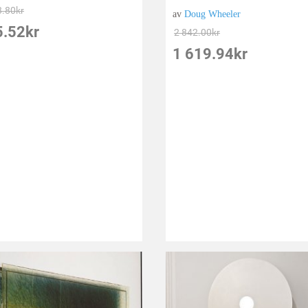
8.80
kr
av
Doug Wheeler
5.52
kr
2 842.00
kr
1 619.94
kr