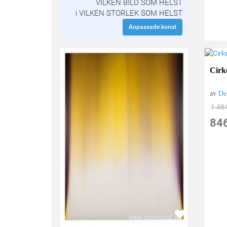
VILKEN BILD SOM HELST
i VILKEN STORLEK SOM HELST
Anpassade konst
Cirk
av
De
1 48
84