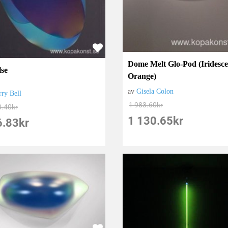
Dome Melt Glo-Pod (Iridesce
lse
Orange)
av
Gisela Colon
rry Bell
1 983.60
kr
0.40
kr
1 130.65
kr
6.83
kr