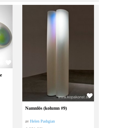
de
Namnlös (kolumn #9)
av
Helen Pashgian