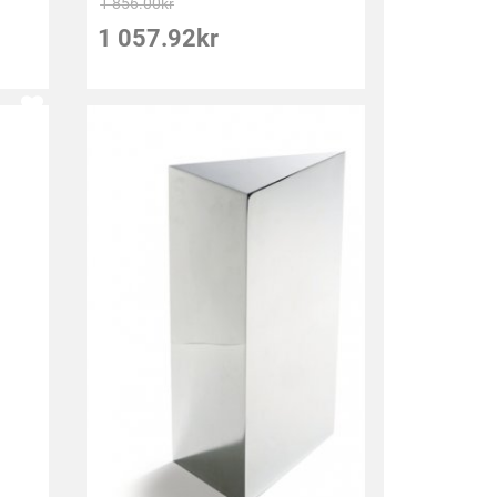
1 856.00
kr
1 057.92
kr