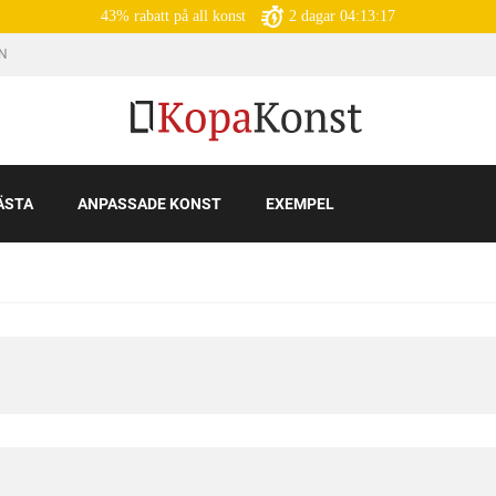
43% rabatt på all konst
2
dagar
04:13:15
IN
ÄSTA
ANPASSADE KONST
EXEMPEL