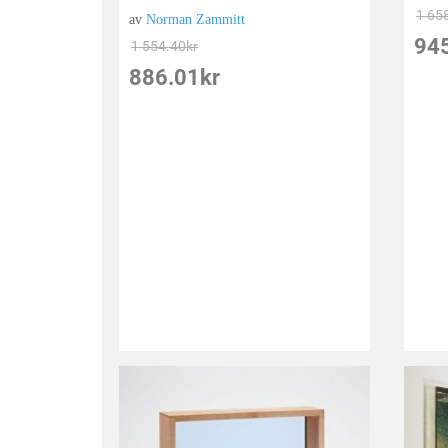
1 65
av
Norman Zammitt
94
1 554.40
kr
886.01
kr