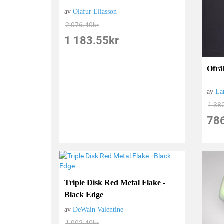
av
Olafur Eliasson
2 076.40
kr
1 183.55
kr
Ofrä
av
La
1 38
78
Triple Disk Red Metal Flake -
Black Edge
av
DeWain Valentine
1 902.40
kr