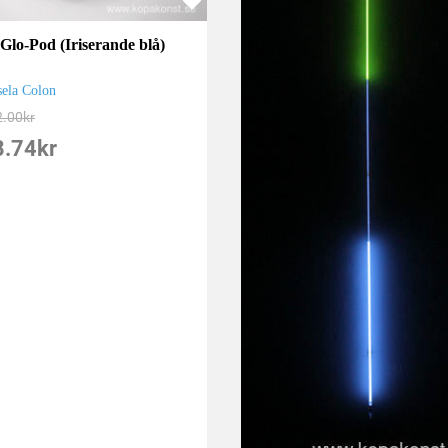
 Glo-Pod (Iriserande blå)
sela Colon
2.00
kr
8.74
kr