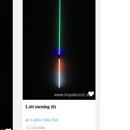
Lätt mening (6)
av
Laddie John Dill
1 113.60
kr