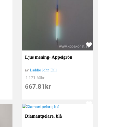
Ljus mening- Äppelgrön
av
Laddie John Dill
1 171.60
kr
667.81
kr
Diamantpelare, blå