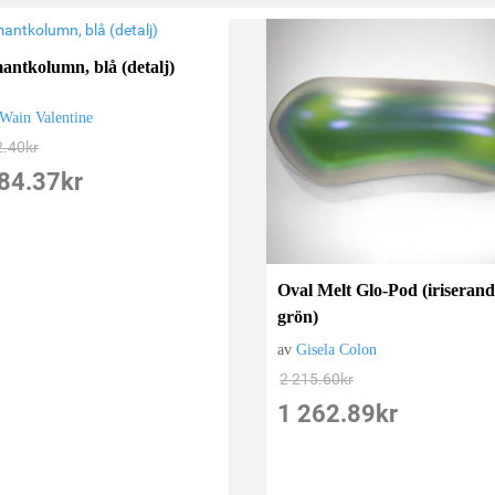
antkolumn, blå (detalj)
Wain Valentine
2.40
kr
84.37
kr
Oval Melt Glo-Pod (iriseran
grön)
av
Gisela Colon
2 215.60
kr
1 262.89
kr