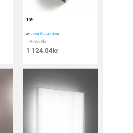
10S
av
John McCracken
1 972.00
kr
1 124.04
kr