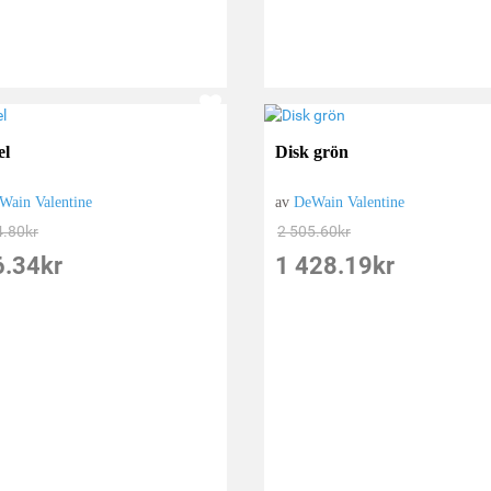
el
Disk grön
Wain Valentine
av
DeWain Valentine
4.80
kr
2 505.60
kr
6.34
kr
1 428.19
kr