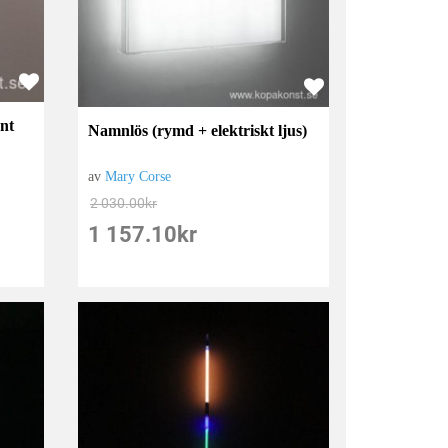
nt
Namnlös (rymd + elektriskt ljus)
av
Mary Corse
2 030.00
kr
1 157.10
kr