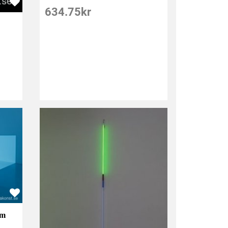
634.75
kr
ym