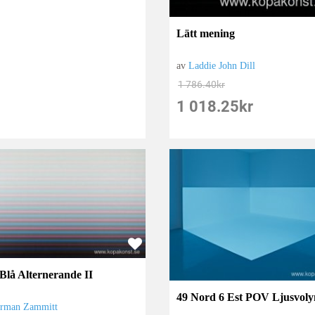
Lätt mening
av
Laddie John Dill
1 786.40
kr
1 018.25
kr
Blå Alternerande II
49 Nord 6 Est POV Ljusvol
rman Zammitt