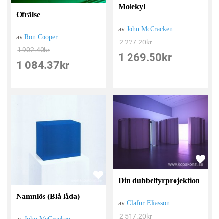
Molekyl
Ofrälse
av
John McCracken
av
Ron Cooper
2 227.20
kr
1 902.40
kr
1 269.50
kr
1 084.37
kr
Din dubbelfyrprojektion
Namnlös (Blå låda)
av
Olafur Eliasson
2 517.20
kr
av
John McCracken