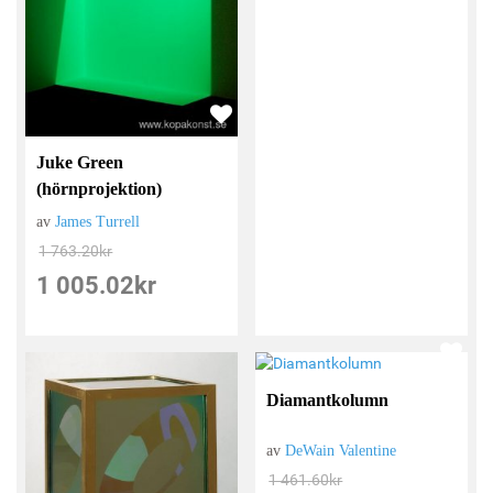
Juke Green
(hörnprojektion)
av
James Turrell
1 763.20
kr
1 005.02
kr
Diamantkolumn
av
DeWain Valentine
1 461.60
kr