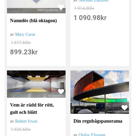
av
Norman Zammitt
1 914.00
kr
1 090.98
kr
Namnlös (blå oktagon)
av
Mary Corse
1 577.60
kr
899.23
kr
Vem är rädd för rött,
gult och blått
Din regnbågspanorama
av
Robert Irwin
1 925.60
kr
av
Olafur Eliasson