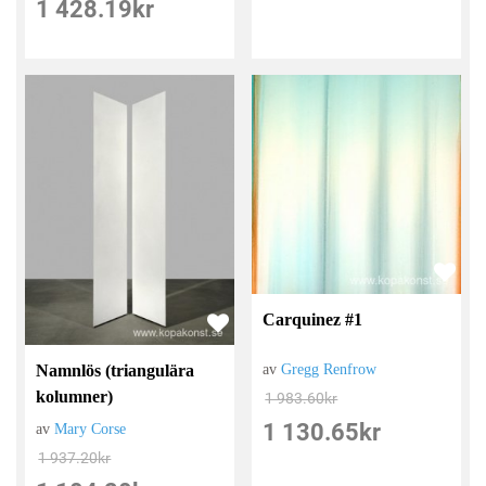
1 428.19
kr
Carquinez #1
av
Gregg Renfrow
Namnlös (triangulära
kolumner)
1 983.60
kr
1 130.65
kr
av
Mary Corse
1 937.20
kr