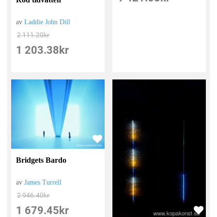
av
Laddie John Dill
2 111.20
kr
1 203.38
kr
Bridgets Bardo
av
James Turrell
2 946.40
kr
1 679.45
kr