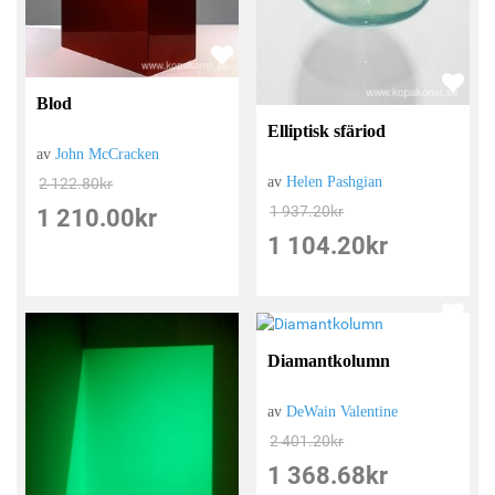
Blod
Elliptisk sfäriod
av
John McCracken
av
Helen Pashgian
2 122.80
kr
1 937.20
kr
1 210.00
kr
1 104.20
kr
Diamantkolumn
av
DeWain Valentine
2 401.20
kr
1 368.68
kr