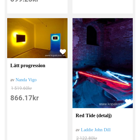
Lätt progression
av
Nanda Vigo
1 519.60
kr
866.17
kr
Red Tide (detalj)
av
Laddie John Dill
2 122.80
kr