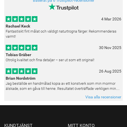
Baserat på 6 Trustpilot-recensioner
4 Mar 2026
Rachael Keck
Fantastiskt fint målat och väldigt naturtrogna färger. Rekommenderas
varmt!
30 Nov 2025
Tobias Gräber
Otrolig kvalitet och fina detaljer – ser ut som ett original!
26 Aug 2025
Brian Nordström
Jag beställde en handmålad kopia av ett konstverk som min mormor
älskade, som en gåva till henne. Resultatet överträffade verkligen mina
förväntningar. Färgerna var livfulla och varje penseldrag kän
Visa alla recensioner
KUNDTJÄNST
MITT KONTO