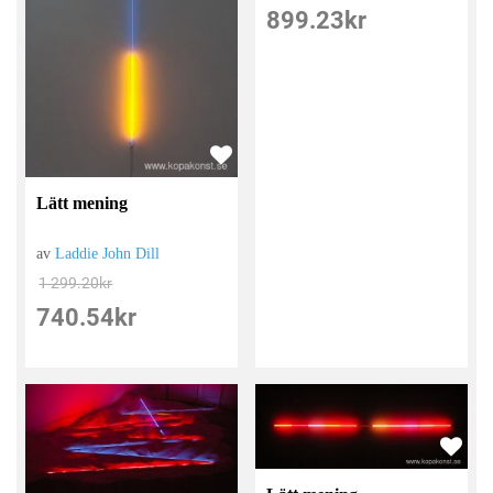
899.23
kr
Lätt mening
av
Laddie John Dill
1 299.20
kr
740.54
kr