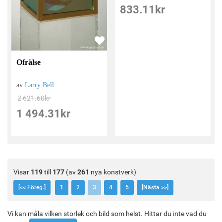
833.11
kr
Ofrälse
av
Larry Bell
2 621.60
kr
1 494.31
kr
Visar
119
till
177
(av
261
nya konstverk)
[<< Föreg.]
1
2
3
4
5
[Nästa >>]
Vi kan måla vilken storlek och bild som helst. Hittar du inte vad du