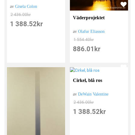
av
Gisela Colon
2 436.00
kr
Väderprojektet
1 388.52
kr
av
Olafur Eliasson
1 554.40
kr
886.01
kr
Cirkel, blå ros
av
DeWain Valentine
2 436.00
kr
1 388.52
kr