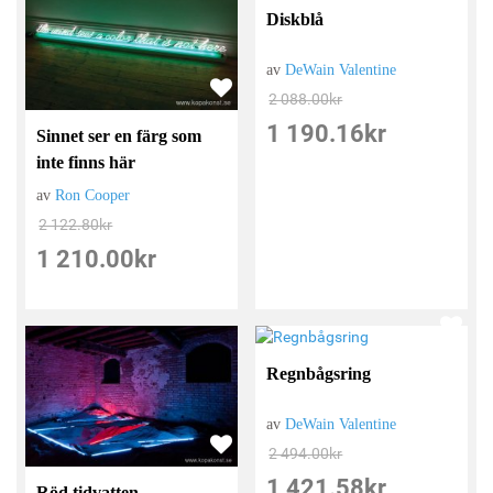
Diskblå
av
DeWain Valentine
2 088.00
kr
1 190.16
kr
Sinnet ser en färg som
inte finns här
av
Ron Cooper
2 122.80
kr
1 210.00
kr
Regnbågsring
av
DeWain Valentine
2 494.00
kr
1 421.58
kr
Röd tidvatten