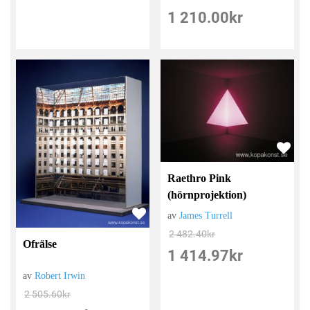
1 210.00
kr
Raethro Pink
(hörnprojektion)
av
James Turrell
2 482.40
kr
Ofrälse
1 414.97
kr
av
Robert Irwin
2 505.60
kr