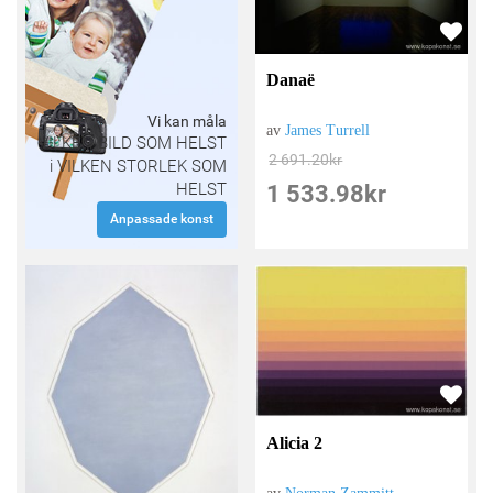
Danaë
Vi kan måla
av
James Turrell
VILKEN BILD SOM HELST
2 691.20
kr
i VILKEN STORLEK SOM
HELST
1 533.98
kr
Anpassade konst
Alicia 2