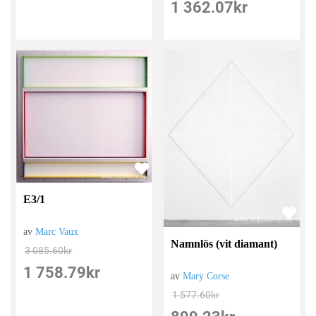
1 362.07
kr
E3/1
av
Marc Vaux
Namnlös (vit diamant)
3 085.60
kr
1 758.79
kr
av
Mary Corse
1 577.60
kr