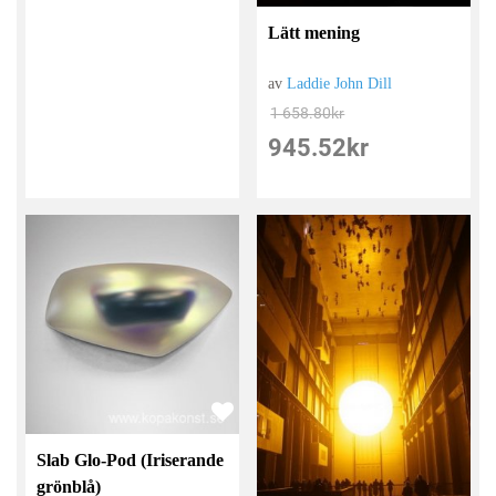
Lätt mening
av
Laddie John Dill
1 658.80
kr
945.52
kr
Slab Glo-Pod (Iriserande
grönblå)