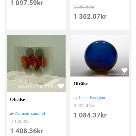
1 097.59
kr
2 389.60
kr
1 362.07
kr
Ofrälse
av
Helen Pashgian
Ofrälse
1 902.40
kr
av
Norman Zammitt
1 084.37
kr
2 470.80
kr
1 408.36
kr