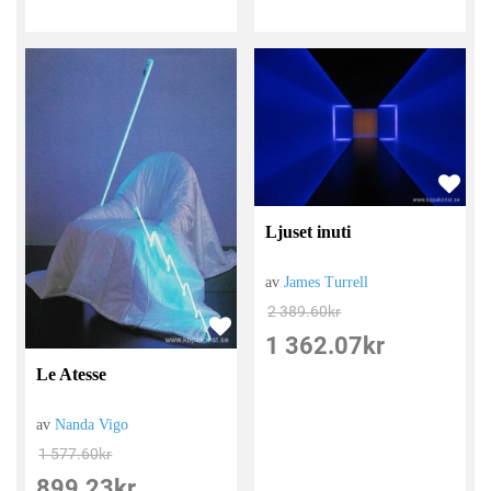
Ljuset inuti
av
James Turrell
2 389.60
kr
1 362.07
kr
Le Atesse
av
Nanda Vigo
1 577.60
kr
899.23
kr