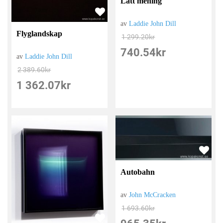
Lätt mening
av
Laddie John Dill
Flyglandskap
1 299.20
kr
740.54
kr
av
Laddie John Dill
2 389.60
kr
1 362.07
kr
Autobahn
av
John McCracken
1 693.60
kr