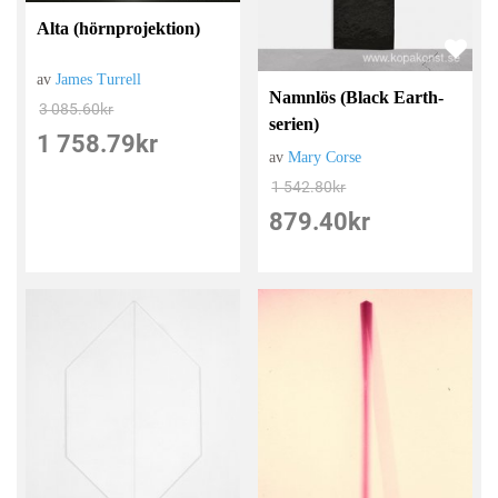
Alta (hörnprojektion)
av
James Turrell
Namnlös (Black Earth-
3 085.60
kr
serien)
1 758.79
kr
av
Mary Corse
1 542.80
kr
879.40
kr