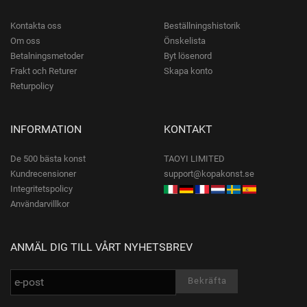
Kontakta oss
Beställningshistorik
Om oss
Önskelista
Betalningsmetoder
Byt lösenord
Frakt och Returer
Skapa konto
Returpolicy
INFORMATION
KONTAKT
De 500 bästa konst
TAOYI LIMITED
Kundrecensioner
support@kopakonst.se
Integritetspolicy
Användarvillkor
ANMÄL DIG TILL VÅRT NYHETSBREV