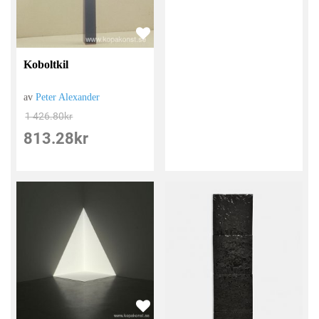
Koboltkil
av
Peter Alexander
1 426.80
kr
813.28
kr