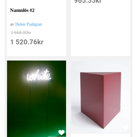
965.35
kr
Namnlös #2
av
Helen Pashgian
2 668.00
kr
1 520.76
kr