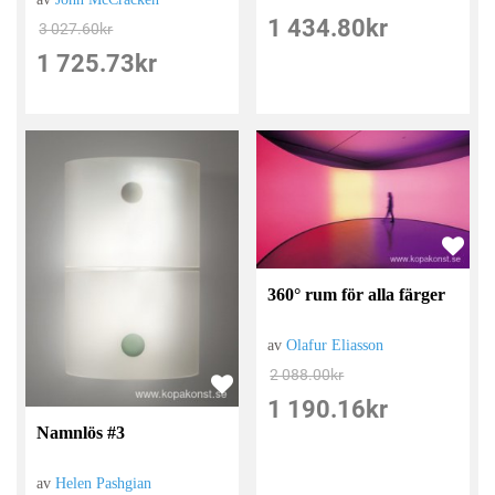
1 434.80
kr
3 027.60
kr
1 725.73
kr
360° rum för alla färger
av
Olafur Eliasson
2 088.00
kr
1 190.16
kr
Namnlös #3
av
Helen Pashgian