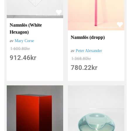
Namnlös (White
Hexagon)
Namnlös (dropp)
av
Mary Corse
1 600.80
kr
av
Peter Alexander
912.46
kr
1 368.80
kr
780.22
kr