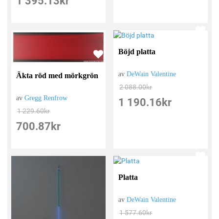
1 395.13
kr
Böjd platta
av
DeWain Valentine
Äkta röd med mörkgrön
2 088.00
kr
av
Gregg Renfrow
1 190.16
kr
1 229.60
kr
700.87
kr
Platta
av
DeWain Valentine
1 577.60
kr