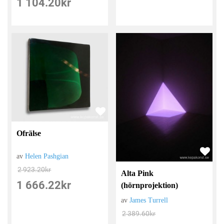
1 104.20
kr
Ofrälse
av
Helen Pashgian
2 923.20
kr
Alta Pink
1 666.22
kr
(hörnprojektion)
av
James Turrell
2 389.60
kr