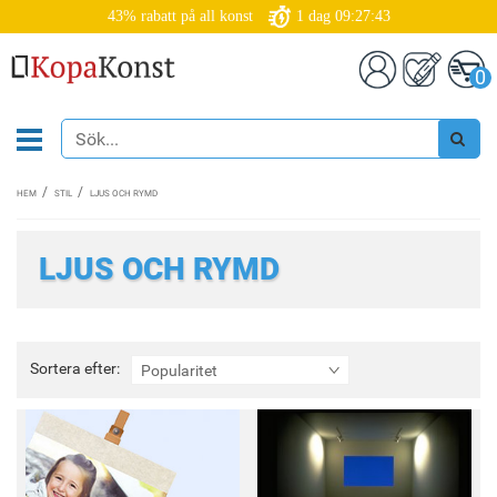
43% rabatt på all konst
1
dag
09:27:41
0
HEM
STIL
LJUS OCH RYMD
LJUS OCH RYMD
Sortera
Sortera efter:
Popularitet
efter: