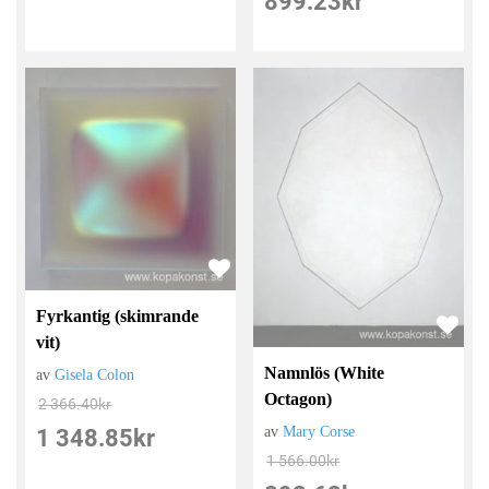
899.23
kr
Fyrkantig (skimrande
vit)
Namnlös (White
av
Gisela Colon
Octagon)
2 366.40
kr
av
Mary Corse
1 348.85
kr
1 566.00
kr