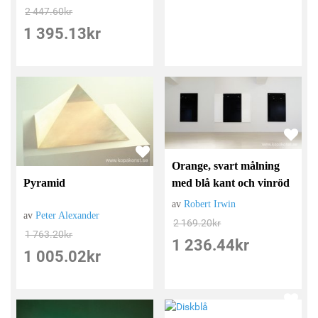
2 447.60
kr
1 395.13
kr
Orange, svart målning
Pyramid
med blå kant och vinröd
av
Robert Irwin
av
Peter Alexander
2 169.20
kr
1 763.20
kr
1 236.44
kr
1 005.02
kr