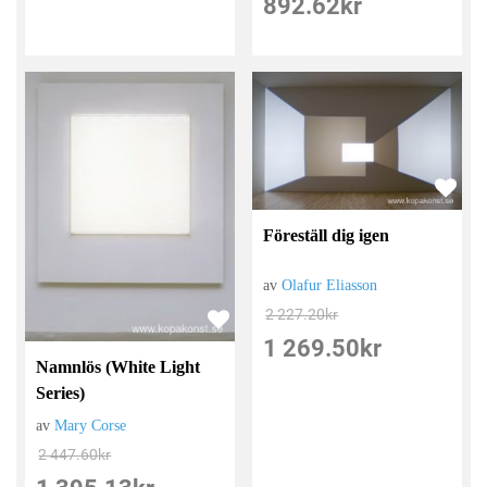
892.62
kr
Föreställ dig igen
av
Olafur Eliasson
2 227.20
kr
1 269.50
kr
Namnlös (White Light
Series)
av
Mary Corse
2 447.60
kr