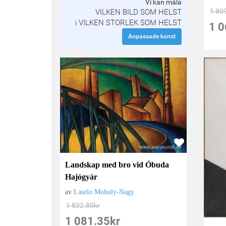
Vi kan måla
1 80
VILKEN BILD SOM HELST
i VILKEN STORLEK SOM HELST
1 0
Anpassade konst
Landskap med bro vid Óbuda
Hajógyár
av
Laszlo Moholy-Nagy
1 832.80
kr
1 081.35
kr