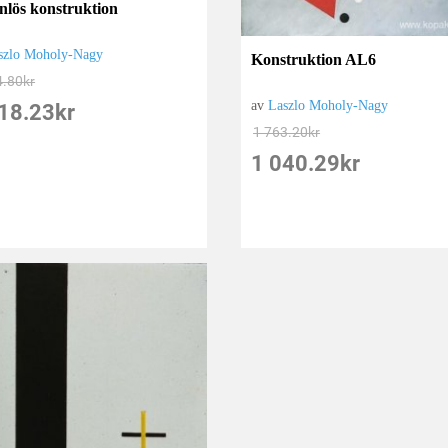
lös konstruktion
szlo Moholy-Nagy
Konstruktion AL6
4.80
kr
av
Laszlo Moholy-Nagy
18.23
kr
1 763.20
kr
1 040.29
kr