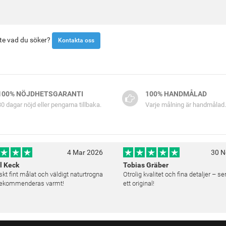
inte vad du söker?
Kontakta oss
100% NÖJDHETSGARANTI
100% HANDMÅLAD
30 dagar nöjd eller pengarna tillbaka.
Varje målning är handmålad.
4 Mar 2026
30 N
l Keck
Tobias Gräber
skt fint målat och väldigt naturtrogna
Otrolig kvalitet och fina detaljer – s
 Rekommenderas varmt!
ett original!