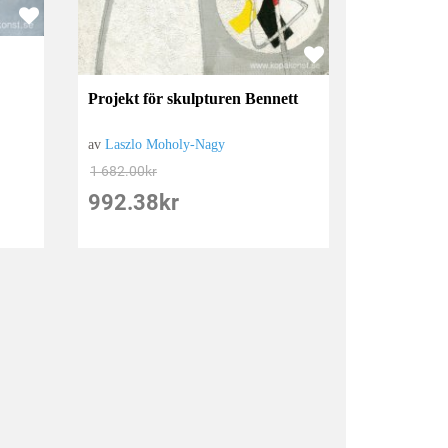
Projekt för skulpturen Bennett
av
Laszlo Moholy-Nagy
1 682.00
kr
992.38
kr