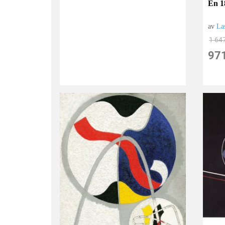
En 1
av
La
1 64
97