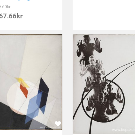
9.60
kr
67.66
kr