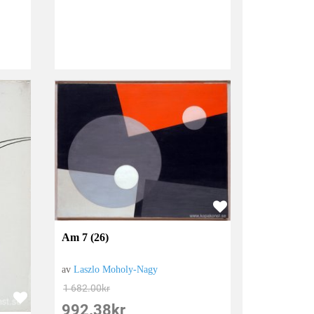
Am 7 (26)
av
Laszlo Moholy-Nagy
1 682.00
kr
992.38
kr