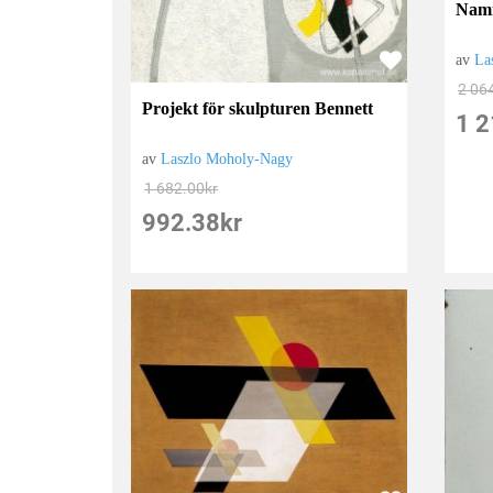
Namn
av
La
2 06
Projekt för skulpturen Bennett
1 2
av
Laszlo Moholy-Nagy
1 682.00
kr
992.38
kr