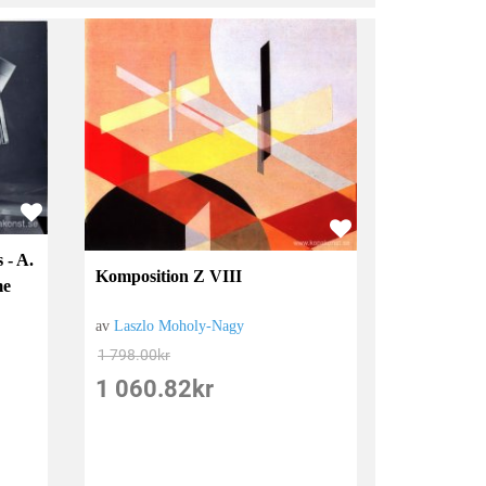
 - A.
Komposition Z VIII
me
av
Laszlo Moholy-Nagy
1 798.00
kr
1 060.82
kr