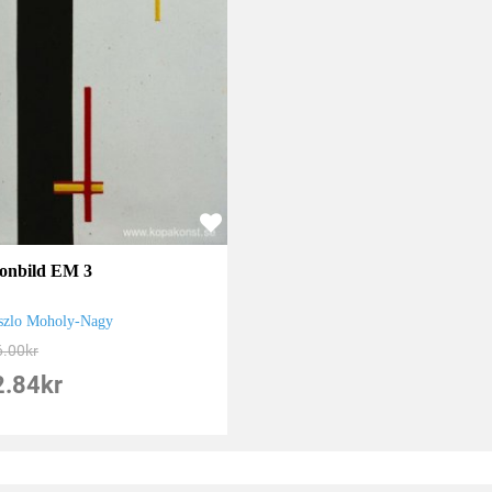
fonbild EM 3
szlo Moholy-Nagy
6.00
kr
2.84
kr