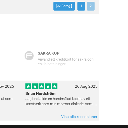
[<< Föreg.]
1
2
SÄKRA KÖP
Använd ett kreditkort för säkra och
enkla betalningar.
ov 2025
26 Aug 2025
Brian Nordström
er ut som
Jag beställde en handmålad kopia av ett
konstverk som min mormor älskade, som en
gåva till henne. Resultatet överträffade
verkligen mina förväntningar. Färgerna var
Visa alla recensioner
livfulla och varje penseldrag kän