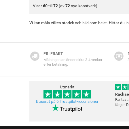
Visar
60
till
72
(av
72
nya konstverk)
Vi kan måla vilken storlek och bild som helst. Hittar du 
FRI FRAKT
Målningen anländer cirka 3-4 veckor
efter betalning.
Utmärkt
Rachae
Fantasti
Baserat på 6 Trustpilot-recensioner
färger.