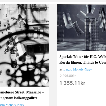
Specialeffekter för H.G. Wells
Korda-filmen, Things to Co
av
Laszlo Moholy-Nagy
2 296.80
kr
1 355.11
kr
anebière Street, Marseille –
kt genom balkonggallret
szlo Moholy-Nagy