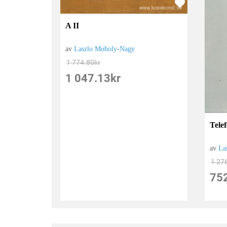
A II
av
Laszlo Moholy-Nagy
1 774.80
kr
1 047.13
kr
Tele
av
La
1 27
75