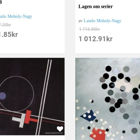
8
Lagen om serier
szlo Moholy-Nagy
av
Laszlo Moholy-Nagy
7.20
kr
1 716.80
kr
1.85
kr
1 012.91
kr