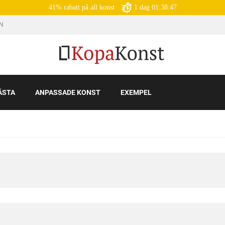
41% rabatt på all konst
1
dag
01:38:46
IN
ÄSTA
ANPASSADE KONST
EXEMPEL