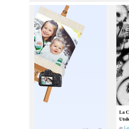
La C
Utsi
av
La