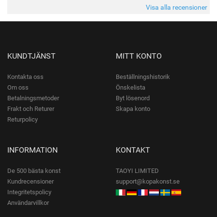
förväntningar. Färgerna var livfulla och varje penseldrag kän
Visa alla recensioner
KUNDTJÄNST
MITT KONTO
Kontakta oss
Beställningshistorik
Om oss
Önskelista
Betalningsmetoder
Byt lösenord
Frakt och Returer
Skapa konto
Returpolicy
INFORMATION
KONTAKT
De 500 bästa konst
TAOYI LIMITED
Kundrecensioner
support@kopakonst.se
Integritetspolicy
Användarvillkor