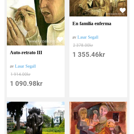
En família enferma
av
Lasar Segall
2 378.00
kr
Auto-retrato III
1 355.46
kr
av
Lasar Segall
1 914.00
kr
1 090.98
kr