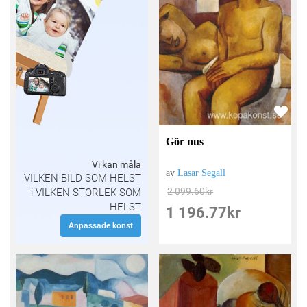
Gör nus
Vi kan måla
av
Lasar Segall
VILKEN BILD SOM HELST
2 099.60
kr
i VILKEN STORLEK SOM
HELST
1 196.77
kr
Anpassade konst