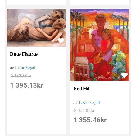
Duas Figuras
av
Lasar Segall
2 447.60
kr
1 395.13
kr
Red Hill
av
Lasar Segall
2 378.00
kr
1 355.46
kr