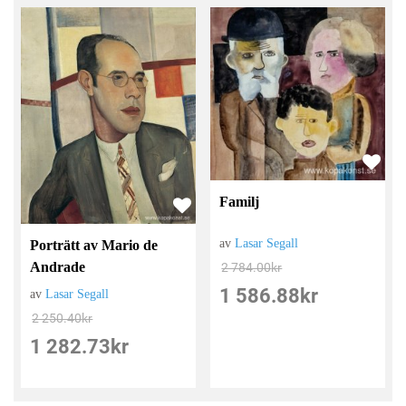
Familj
av
Lasar Segall
Porträtt av Mario de
Andrade
2 784.00
kr
1 586.88
kr
av
Lasar Segall
2 250.40
kr
1 282.73
kr