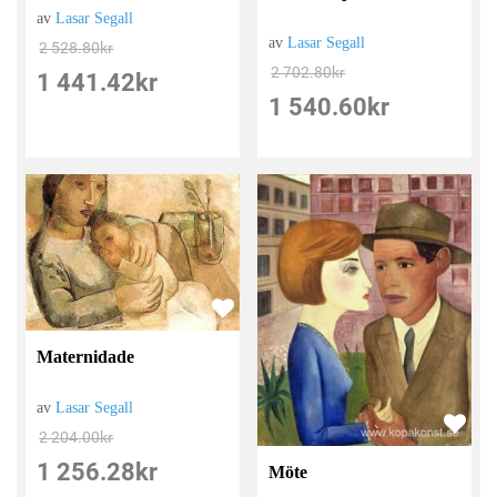
av
Lasar Segall
av
Lasar Segall
2 528.80
kr
2 702.80
kr
1 441.42
kr
1 540.60
kr
Maternidade
av
Lasar Segall
2 204.00
kr
1 256.28
kr
Möte