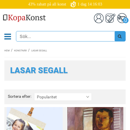
43% rabatt på all konst
1
dag
14:16:03
0
HEM
KONSTNÄR
LASAR SEGALL
LASAR SEGALL
Sortera
Sortera efter:
Popularitet
efter: