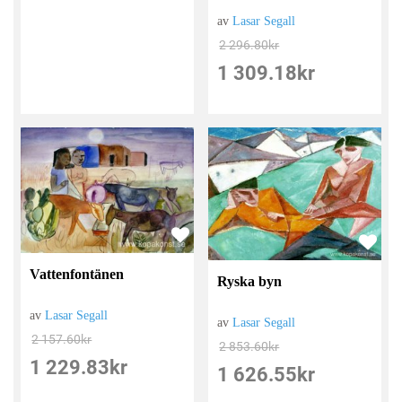
av
Lasar Segall
2 296.80
kr
1 309.18
kr
Vattenfontänen
Ryska byn
av
Lasar Segall
av
Lasar Segall
2 157.60
kr
2 853.60
kr
1 229.83
kr
1 626.55
kr