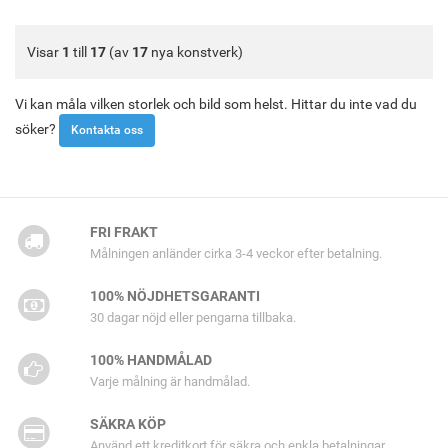
Visar
1
till
17
(av
17
nya konstverk)
Vi kan måla vilken storlek och bild som helst. Hittar du inte vad du
söker?
Kontakta oss
FRI FRAKT
Målningen anländer cirka 3-4 veckor efter betalning.
100% NÖJDHETSGARANTI
30 dagar nöjd eller pengarna tillbaka.
100% HANDMÅLAD
Varje målning är handmålad.
SÄKRA KÖP
Använd ett kreditkort för säkra och enkla betalningar.