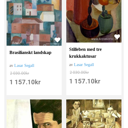
Stilleben med tre
Brasilianskt landskap
krukkaktusar
av
Lasar Segall
av
Lasar Segall
2 030.00
kr
2 030.00
kr
1 157.10
kr
1 157.10
kr