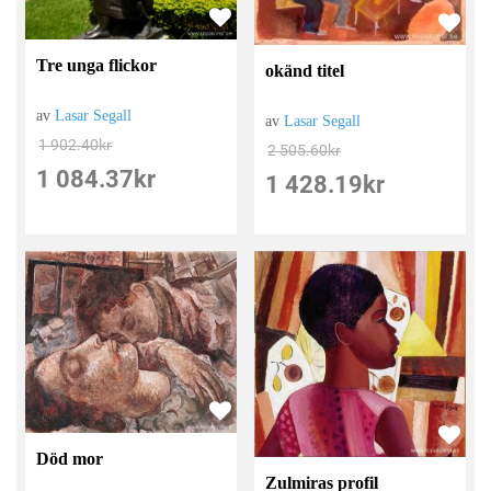
Tre unga flickor
okänd titel
av
Lasar Segall
av
Lasar Segall
1 902.40
kr
2 505.60
kr
1 084.37
kr
1 428.19
kr
Död mor
Zulmiras profil