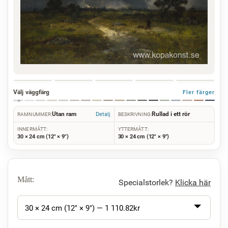
Välj väggfärg
Fler färger
Utan ram
Rullad i ett rör
Detalj
RAMNUMMER:
BESKRIVNING:
INNERMÅTT:
YTTERMÅTT:
30 × 24 cm (12" × 9")
30 × 24 cm (12" × 9")
Mått:
Specialstorlek?
Klicka här
30 × 24 cm (12" × 9") —
1 110.82
kr