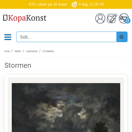
43% rabatt på all konst
0
dag
12:28:18
0
HEM
ÄMNE
LANDSKAP
STORMEN
Stormen