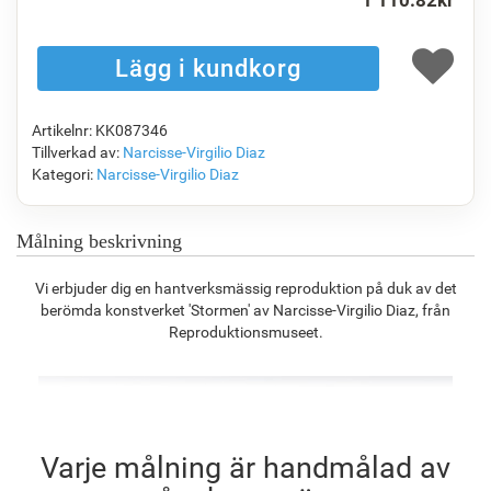
1 110.82
kr
F1823-204
F8645-298
F6537-236
F7034-298
1 115.11
kr
1 858.55
kr
986.00
kr
1 382.02
kr
Artikelnr: KK087346
F7034-296
F6731-224
F6731-226
F4827-234
Tillverkad av:
Narcisse-Virgilio Diaz
1 382.02
kr
1 382.02
kr
1 382.02
kr
1 310.34
kr
Kategori:
Narcisse-Virgilio Diaz
Målning beskrivning
F8645-296
F4613-236
F5130-204
F6035-220
Vi erbjuder dig en hantverksmässig reproduktion på duk av det
1 281.68
kr
995.51
kr
1 435.15
kr
1 291.89
kr
berömda konstverket 'Stormen' av Narcisse-Virgilio Diaz, från
Reproduktionsmuseet.
F2833-204
1 181.81
kr
Varje målning är handmålad av