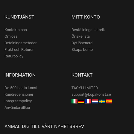
KUNDTJÄNST
MITT KONTO
Kontakta oss
Beställningshistorik
Om oss
Önskelista
Betalningsmetoder
Byt lösenord
Frakt och Returer
Skapa konto
Returpolicy
INFORMATION
KONTAKT
De 500 bästa konst
TAOYI LIMITED
Kundrecensioner
support@kopakonst.se
Integritetspolicy
Användarvillkor
ANMÄL DIG TILL VÅRT NYHETSBREV