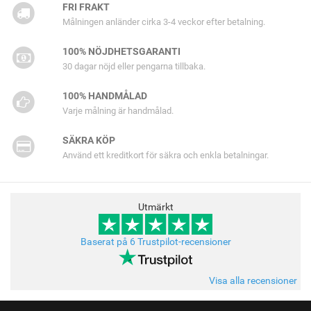
FRI FRAKT
Målningen anländer cirka 3-4 veckor efter betalning.
100% NÖJDHETSGARANTI
30 dagar nöjd eller pengarna tillbaka.
100% HANDMÅLAD
Varje målning är handmålad.
SÄKRA KÖP
Använd ett kreditkort för säkra och enkla betalningar.
Utmärkt
Baserat på 6 Trustpilot-recensioner
Visa alla recensioner