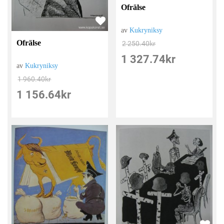
Ofrälse
av
Kukryniksy
Ofrälse
2 250.40
kr
1 327.74
kr
av
Kukryniksy
1 960.40
kr
1 156.64
kr