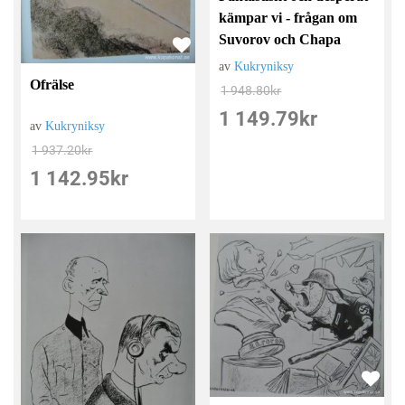
kämpar vi - frågan om
Suvorov och Chapa
av
Kukryniksy
Ofrälse
1 948.80
kr
1 149.79
kr
av
Kukryniksy
1 937.20
kr
1 142.95
kr