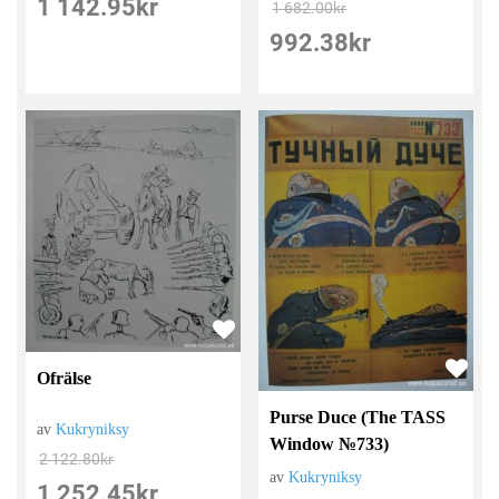
1 142.95
kr
1 682.00
kr
992.38
kr
Ofrälse
Purse Duce (The TASS
av
Kukryniksy
Window №733)
2 122.80
kr
av
Kukryniksy
1 252.45
kr