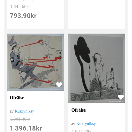
1 345.60
kr
793.90
kr
Ofrälse
Ofrälse
av
Kukryniksy
2 366.40
kr
av
Kukryniksy
1 396.18
kr
1 937.20
kr