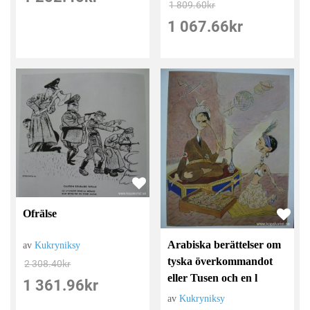
1 809.60
kr
1 067.66
kr
Ofrälse
Arabiska berättelser om
av
Kukryniksy
tyska överkommandot
2 308.40
kr
eller Tusen och en l
1 361.96
kr
av
Kukryniksy