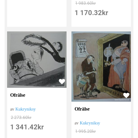
1 983.60
kr
1 170.32
kr
Ofrälse
Ofrälse
av
Kukryniksy
2 273.60
kr
av
Kukryniksy
1 341.42
kr
1 995.20
kr