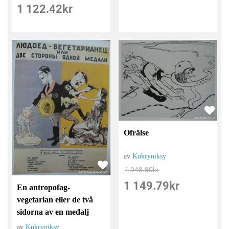
1 122.42
kr
Ofrälse
av
Kukryniksy
1 948.80
kr
1 149.79
kr
En antropofag-
vegetarian eller de två
sidorna av en medalj
av
Kukryniksy