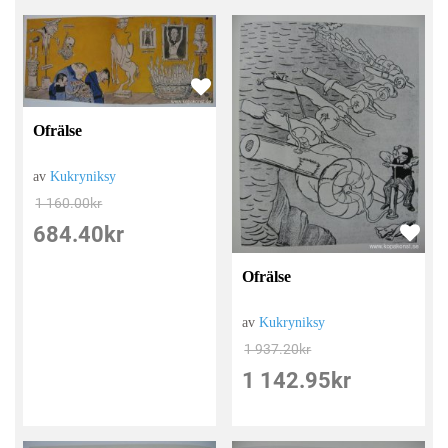
Ofrälse
av
Kukryniksy
1 160.00
kr
684.40
kr
Ofrälse
av
Kukryniksy
1 937.20
kr
1 142.95
kr