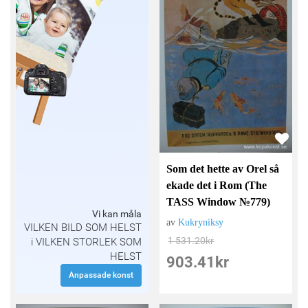
Som det hette av Orel så
ekade det i Rom (The
TASS Window №779)
Vi kan måla
av
Kukryniksy
VILKEN BILD SOM HELST
1 531.20
kr
i VILKEN STORLEK SOM
HELST
903.41
kr
Anpassade konst