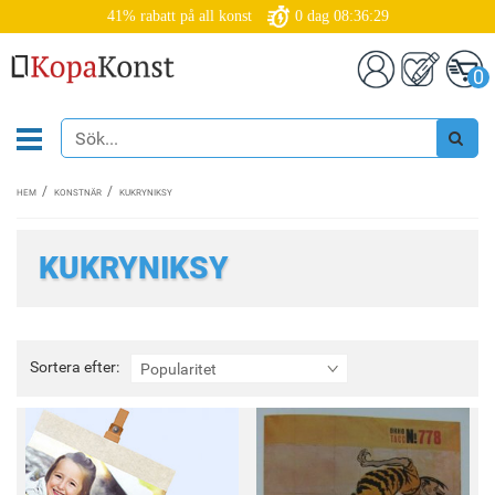
41% rabatt på all konst
0
dag
08:36:27
0
HEM
KONSTNÄR
KUKRYNIKSY
KUKRYNIKSY
Sortera
Sortera efter:
Popularitet
efter: