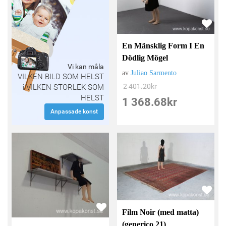
En Mänsklig Form I En
Dödlig Mögel
Vi kan måla
av
Juliao Sarmento
VILKEN BILD SOM HELST
2 401.20
kr
i VILKEN STORLEK SOM
HELST
1 368.68
kr
Anpassade konst
Film Noir (med matta)
(generico 21)