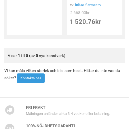
av
Juliao Sarmento
2 668.00
kr
1 520.76
kr
Visar
1
till
5
(av
5
nya konstverk)
Vi kan måla vilken storlek och bild som helst. Hittar du inte vad du
söker?
Kontakta oss
FRI FRAKT
Målningen anländer cirka 3-4 veckor efter betalning.
100% NÖJDHETSGARANTI