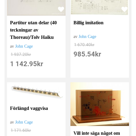
Partitur utan delar (40
Billig imitation
teckningar av
av
John Cage
Thoreau)/Tolv Haiku
1 670.40
kr
av
John Cage
985.54
kr
1 937.20
kr
1 142.95
kr
Förlängd vaggvisa
av
John Cage
1 171.60
kr
Vill inte säga något om