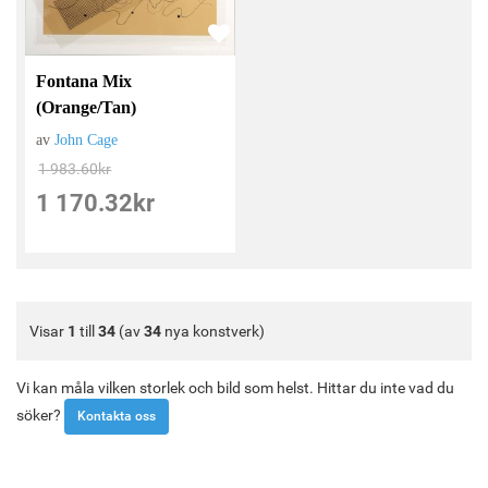
Fontana Mix
(Orange/Tan)
av
John Cage
1 983.60
kr
1 170.32
kr
Visar
1
till
34
(av
34
nya konstverk)
Vi kan måla vilken storlek och bild som helst. Hittar du inte vad du
söker?
Kontakta oss