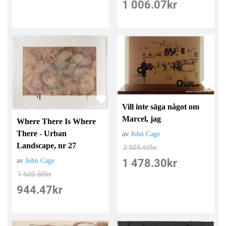
1 006.07
kr
Vill inte säga något om
Marcel, jag
Where There Is Where
There - Urban
av
John Cage
Landscape, nr 27
2 505.60
kr
1 478.30
kr
av
John Cage
1 600.80
kr
944.47
kr