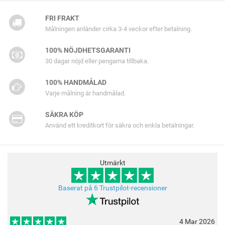
FRI FRAKT
Målningen anländer cirka 3-4 veckor efter betalning.
100% NÖJDHETSGARANTI
30 dagar nöjd eller pengarna tillbaka.
100% HANDMÅLAD
Varje målning är handmålad.
SÄKRA KÖP
Använd ett kreditkort för säkra och enkla betalningar.
Utmärkt
Baserat på 6 Trustpilot-recensioner
4 Mar 2026