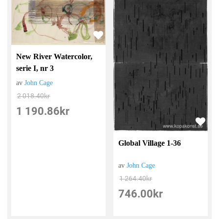
New River Watercolor,
serie I, nr 3
av
John Cage
2 018.40
kr
1 190.86
kr
Global Village 1-36
av
John Cage
1 264.40
kr
746.00
kr