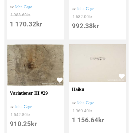
av
John Cage
av
John Cage
1 983.60
kr
1 682.00
kr
1 170.32
kr
992.38
kr
Haiku
Variationer III #29
av
John Cage
av
John Cage
1 960.40
kr
1 542.80
kr
1 156.64
kr
910.25
kr