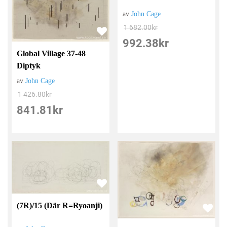
av
John Cage
1 682.00
kr
992.38
kr
Global Village 37-48
Diptyk
av
John Cage
1 426.80
kr
841.81
kr
(7R)/15 (Där R=Ryoanji)