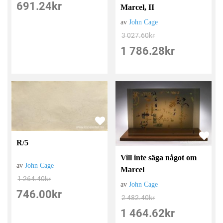
691.24
kr
Marcel, II
av
John Cage
3 027.60
kr
1 786.28
kr
R/5
Vill inte säga något om
av
John Cage
Marcel
1 264.40
kr
av
John Cage
746.00
kr
2 482.40
kr
1 464.62
kr