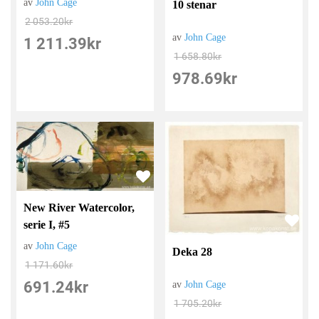
av
John Cage
10 stenar
2 053.20
kr
av
John Cage
1 211.39
kr
1 658.80
kr
978.69
kr
New River Watercolor,
serie I, #5
av
John Cage
Deka 28
1 171.60
kr
691.24
kr
av
John Cage
1 705.20
kr