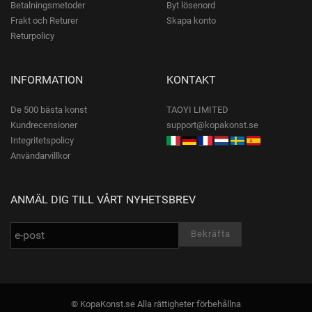
Betalningsmetoder
Byt lösenord
Frakt och Returer
Skapa konto
Returpolicy
INFORMATION
KONTAKT
De 500 bästa konst
TAOYI LIMITED
Kundrecensioner
support@kopakonst.se
Integritetspolicy
Användarvillkor
ANMÄL DIG TILL VÅRT NYHETSBREV
© KopaKonst.se Alla rättigheter förbehållna