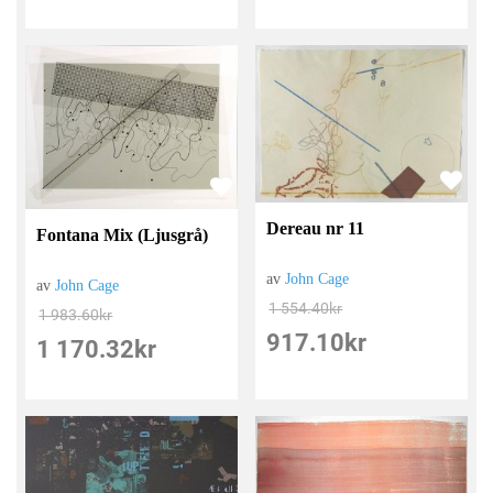
Dereau nr 11
Fontana Mix (Ljusgrå)
av
John Cage
av
John Cage
1 554.40
kr
1 983.60
kr
917.10
kr
1 170.32
kr