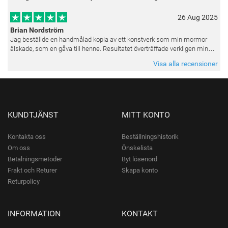
26 Aug 2025
Brian Nordström
Jag beställde en handmålad kopia av ett konstverk som min mormor
älskade, som en gåva till henne. Resultatet överträffade verkligen mina
förväntningar. Färgerna var livfulla och varje penseldrag kän
Visa alla recensioner
KUNDTJÄNST
MITT KONTO
Kontakta oss
Beställningshistorik
Om oss
Önskelista
Betalningsmetoder
Byt lösenord
Frakt och Returer
Skapa konto
Returpolicy
INFORMATION
KONTAKT