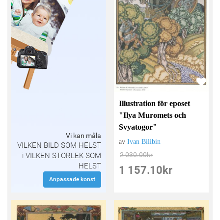
Illustration för eposet
"Ilya Muromets och
Svyatogor"
Vi kan måla
av
Ivan Bilibin
VILKEN BILD SOM HELST
2 030.00
kr
i VILKEN STORLEK SOM
HELST
1 157.10
kr
Anpassade konst