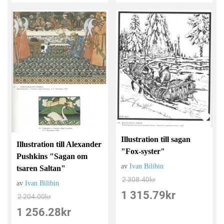
Illustration till sagan
Illustration till Alexander
"Fox-syster"
Pushkins "Sagan om
av
Ivan Bilibin
tsaren Saltan"
2 308.40
kr
av
Ivan Bilibin
1 315.79
kr
2 204.00
kr
1 256.28
kr