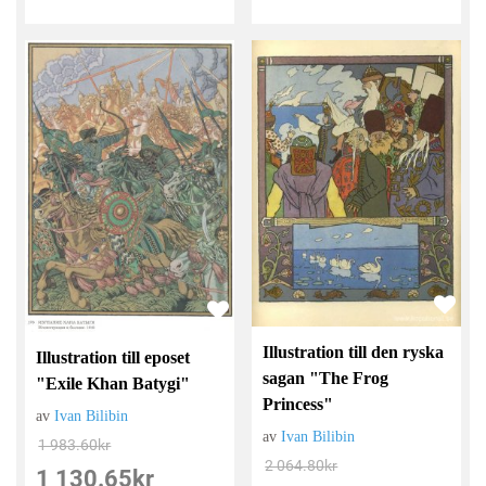
Illustration till den ryska
Illustration till eposet
sagan "The Frog
"Exile Khan Batygi"
Princess"
av
Ivan Bilibin
av
Ivan Bilibin
1 983.60
kr
2 064.80
kr
1 130.65
kr