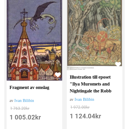
Illustration till eposet
"Ilya Muromets and
Fragment av omslag
Nightingale the Robb
av
Ivan Bilibin
av
Ivan Bilibin
1 972.00
kr
1 763.20
kr
1 124.04
kr
1 005.02
kr