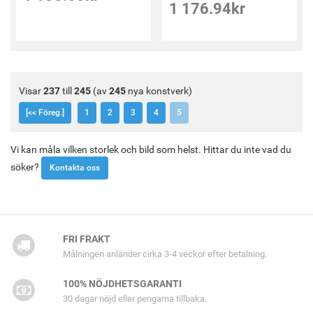
1 176.94
kr
Visar
237
till
245
(av
245
nya konstverk)
[<< Föreg.]
1
2
3
4
5
Vi kan måla vilken storlek och bild som helst. Hittar du inte vad du
söker?
Kontakta oss
FRI FRAKT
Målningen anländer cirka 3-4 veckor efter betalning.
100% NÖJDHETSGARANTI
30 dagar nöjd eller pengarna tillbaka.