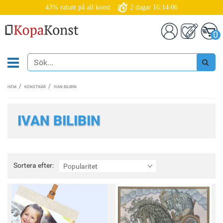
43% rabatt på all konst
2
dagar
16:14:05
0
HEM
KONSTNÄR
IVAN BILIBIN
IVAN BILIBIN
Sortera
Sortera efter:
Popularitet
efter: