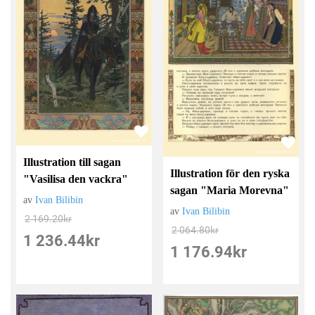
Illustration till sagan
Illustration för den ryska
"Vasilisa den vackra"
sagan "Maria Morevna"
av
Ivan Bilibin
av
Ivan Bilibin
2 169.20
kr
2 064.80
kr
1 236.44
kr
1 176.94
kr