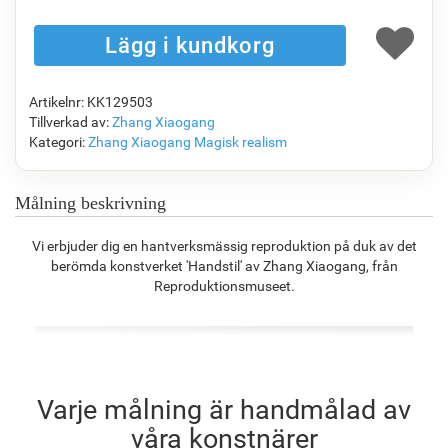
1 142.95
kr
1 904.84
kr
1 010.48
kr
1 416.48
kr
Artikelnr: KK129503
F7034-296
F6731-224
F6731-226
F4827-234
Tillverkad av:
Zhang Xiaogang
1 416.48
kr
1 416.48
kr
1 416.48
kr
1 343.05
kr
Kategori:
Zhang Xiaogang
Magisk realism
Målning beskrivning
F8645-296
F4613-236
F5130-204
F6035-220
Vi erbjuder dig en hantverksmässig reproduktion på duk av det
1 313.70
kr
1 020.34
kr
1 471.00
kr
1 324.14
kr
berömda konstverket 'Handstil' av Zhang Xiaogang, från
Reproduktionsmuseet.
F2833-204
1 211.27
kr
Varje målning är handmålad av
våra konstnärer