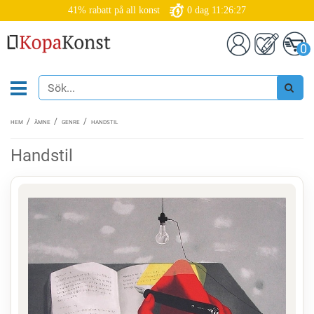
41% rabatt på all konst
0
dag
11:26:27
0
HEM
ÄMNE
GENRE
HANDSTIL
Handstil