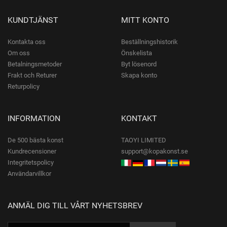
KUNDTJÄNST
MITT KONTO
Kontakta oss
Beställningshistorik
Om oss
Önskelista
Betalningsmetoder
Byt lösenord
Frakt och Returer
Skapa konto
Returpolicy
INFORMATION
KONTAKT
De 500 bästa konst
TAOYI LIMITED
Kundrecensioner
support@kopakonst.se
Integritetspolicy
Användarvillkor
ANMÄL DIG TILL VÅRT NYHETSBREV