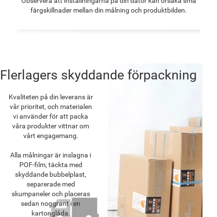
Observera att inställningarna på din dator kan orsaka små
färgskillnader mellan din målning och produktbilden.
Flerlagers skyddande förpackning
Kvaliteten på din leverans är
vår prioritet, och materialen
vi använder för att packa
våra produkter vittnar om
vårt engagemang.
Alla målningar är inslagna i
POF-film, täckta med
skyddande bubbelplast,
separerade med
skumpaneler och placeras
sedan noggrant i en
kartonglåda.