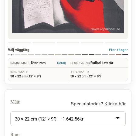
Välj väggfärg
Fler färger
Utan ram
Rullad i ett rör
Detalj
RAMNUMMER:
BESKRIVNING:
INNERMÅTT:
YTTERMÅTT:
30 × 22 cm (12" × 9")
30 × 22 cm (12" × 9")
Mått:
Specialstorlek?
Klicka här
30 × 22 cm (12" × 9") —
1 642.56
kr
Ram: