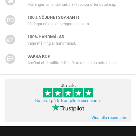
Målningen anländer cirka 3-4 veckor efter betalning.
100% NÖJDHETSGARANTI
30 dagar nöjd eller pengarna tillbaka.
100% HANDMÅLAD
Varje målning är handmålad.
SÄKRA KÖP
Använd ett kreditkort för säkra och enkla betalningar.
Utmärkt
Baserat på 6 Trustpilot-recensioner
Visa alla recensioner