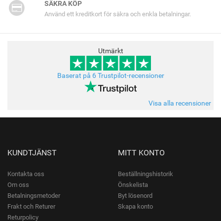
SÄKRA KÖP
Använd ett kreditkort för säkra och enkla betalningar.
Utmärkt
Baserat på 6 Trustpilot-recensioner
Visa alla recensioner
KUNDTJÄNST
MITT KONTO
Kontakta oss
Beställningshistorik
Om oss
Önskelista
Betalningsmetoder
Byt lösenord
Frakt och Returer
Skapa konto
Returpolicy