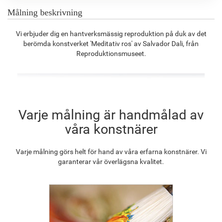
Målning beskrivning
F8645-296
F4613-236
F5130-204
F6035-220
Vi erbjuder dig en hantverksmässig reproduktion på duk av det
1 275.42
kr
990.64
kr
1 428.19
kr
1 285.63
kr
berömda konstverket 'Meditativ ros' av Salvador Dali, från
Reproduktionsmuseet.
F2833-204
1 176.01
kr
Varje målning är handmålad av
våra konstnärer
Varje målning görs helt för hand av våra erfarna konstnärer. Vi
garanterar vår överlägsna kvalitet.