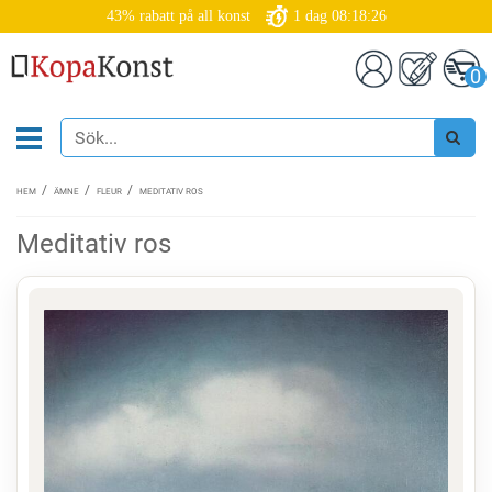
43% rabatt på all konst
1
dag
08:18:25
0
HEM
ÄMNE
FLEUR
MEDITATIV ROS
Meditativ ros