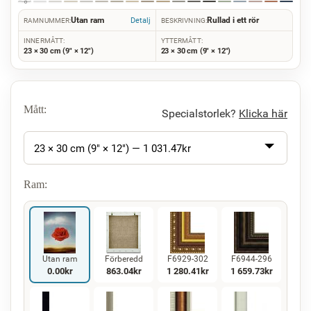
Utan ram
Rullad i ett rör
Detalj
RAMNUMMER:
BESKRIVNING:
INNERMÅTT:
YTTERMÅTT:
23 × 30 cm (9" × 12")
23 × 30 cm (9" × 12")
Mått:
Specialstorlek?
Klicka här
23 × 30 cm (9" × 12") —
1 031.47
kr
Ram:
Utan ram
Förberedd
F6929-302
F6944-296
0.00
kr
863.04
kr
1 280.41
kr
1 659.73
kr