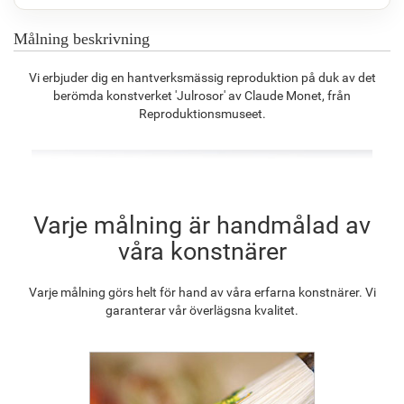
Målning beskrivning
F8645-296
F4613-236
F5130-204
F6035-220
Vi erbjuder dig en hantverksmässig reproduktion på duk av det
1 275.42
kr
990.64
kr
1 428.19
kr
1 285.63
kr
berömda konstverket 'Julrosor' av Claude Monet, från
Reproduktionsmuseet.
F2833-204
1 176.01
kr
Varje målning är handmålad av
våra konstnärer
Varje målning görs helt för hand av våra erfarna konstnärer. Vi
garanterar vår överlägsna kvalitet.