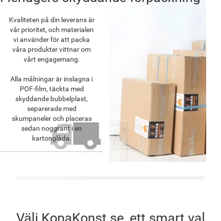
Kvaliteten på din leverans är
vår prioritet, och materialen
vi använder för att packa
våra produkter vittnar om
vårt engagemang.
Alla målningar är inslagna i
POF-film, täckta med
skyddande bubbelplast,
separerade med
skumpaneler och placeras
sedan noggrant i en
kartonglåda.
Välj KopaKonst.se, ett smart val