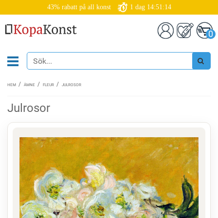
43% rabatt på all konst
1
dag
14:51:14
0
HEM
ÄMNE
FLEUR
JULROSOR
Julrosor