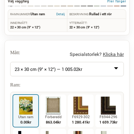
Välj väggfärg
Fler färger
Utan ram
Rullad i ett rör
Detalj
RAMNUMMER:
BESKRIVNING:
INNERMÅTT:
YTTERMÅTT:
22 × 30 cm (9" × 12")
22 × 30 cm (9" × 12")
Mått:
Specialstorlek?
Klicka här
23 × 30 cm (9" × 12") —
1 005.02
kr
Ram:
Utan ram
Förberedd
F6929-302
F6944-296
0.00
kr
863.04
kr
1 280.41
kr
1 659.73
kr