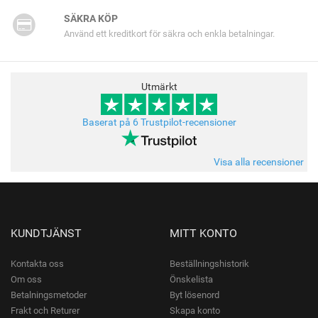
SÄKRA KÖP
Använd ett kreditkort för säkra och enkla betalningar.
Utmärkt
Baserat på 6 Trustpilot-recensioner
Visa alla recensioner
KUNDTJÄNST
MITT KONTO
Kontakta oss
Beställningshistorik
Om oss
Önskelista
Betalningsmetoder
Byt lösenord
Frakt och Returer
Skapa konto