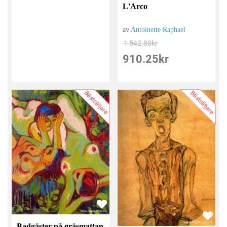
L'Arco
av
Antoinette Raphael
1 542.80
kr
910.25
kr
Bästsäljare
Bästsäljare
Badgäster på gräsmattan