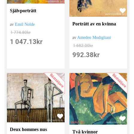
Självporträtt
Porträtt av en kvinna
av
Emil Nolde
1 774.80
kr
av
Amedeo Modigliani
1 047.13
kr
1 682.00
kr
992.38
kr
Bästsäljare
Bästsäljare
Deux hommes nus
Två kvinnor