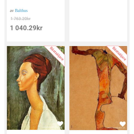
av
Balthus
1 763.20
kr
1 040.29
kr
Bästsäljare
Bästsäljare