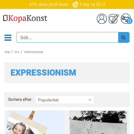
41% rabatt på all konst
0
dag
14:26:09
0
HEM
STIL
EXPRESSIONISM
EXPRESSIONISM
Sortera
Sortera efter:
Popularitet
efter: