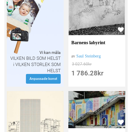
Barnens labyrint
Vi kan måla
av
Saul Steinberg
VILKEN BILD SOM HELST
3 027.60
kr
i VILKEN STORLEK SOM
HELST
1 786.28
kr
Anpassade konst