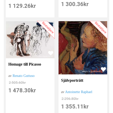
1 300.36
kr
1 129.26
kr
Bästsäljare
Bästsäljare
Homage till Picasso
av
Renato Guttuso
Självporträtt
2 505.60
kr
1 478.30
kr
av
Antoinette Raphael
2 296.80
kr
1 355.11
kr