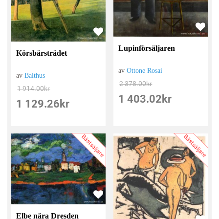
Lupinförsäljaren
Körsbärsträdet
av
Ottone Rosai
av
Balthus
2 378.00
kr
1 914.00
kr
1 403.02
kr
1 129.26
kr
Bästsäljare
Bästsäljare
Elbe nära Dresden