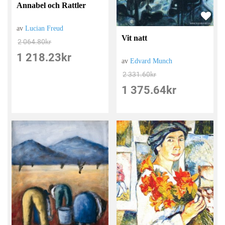
Annabel och Rattler
av
Lucian Freud
Vit natt
2 064.80
kr
1 218.23
kr
av
Edvard Munch
2 331.60
kr
1 375.64
kr