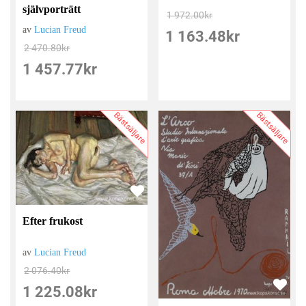
självporträtt
1 972.00
kr
av
Lucian Freud
1 163.48
kr
2 470.80
kr
1 457.77
kr
Bästsäljare
Bästsäljare
Efter frukost
av
Lucian Freud
2 076.40
kr
1 225.08
kr