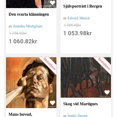
Självporträtt i Bergen
Den svarta klänningen
av
Edvard Munch
1 786.40
kr
av
Amedeo Modigliani
1 053.98
kr
1 798.00
kr
1 060.82
kr
Bästsäljare
Bästsäljare
Skog vid Martigues
Mans huvud,
av
Andre Derain