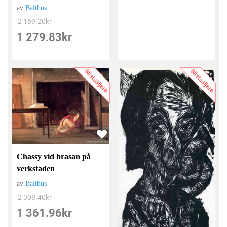
av
Balthus
2 169.20
kr
1 279.83
kr
Bästsäljare
Bästsäljare
Chassy vid brasan på
verkstaden
av
Balthus
2 308.40
kr
1 361.96
kr