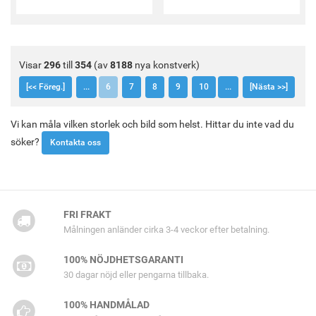
Visar
296
till
354
(av
8188
nya konstverk)
[<< Föreg.]
...
6
7
8
9
10
...
[Nästa >>]
Vi kan måla vilken storlek och bild som helst. Hittar du inte vad du
söker?
Kontakta oss
FRI FRAKT
Målningen anländer cirka 3-4 veckor efter betalning.
100% NÖJDHETSGARANTI
30 dagar nöjd eller pengarna tillbaka.
100% HANDMÅLAD