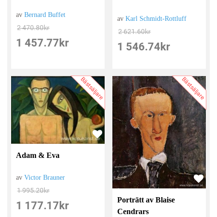
av
Bernard Buffet
av
Karl Schmidt-Rottluff
2 470.80
kr
2 621.60
kr
1 457.77
kr
1 546.74
kr
Bästsäljare
Bästsäljare
Adam & Eva
av
Victor Brauner
1 995.20
kr
Porträtt av Blaise
1 177.17
kr
Cendrars