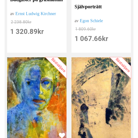
Självporträtt
av
Ernst Ludwig Kirchner
av
Egon Schiele
2 238.80
kr
1 809.60
kr
1 320.89
kr
1 067.66
kr
Bästsäljare
Bästsäljare