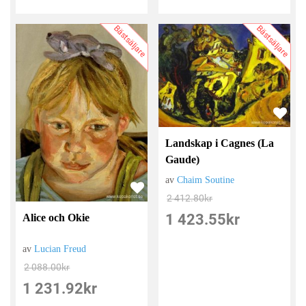
Bästsäljare
Bästsäljare
Landskap i Cagnes (La
Gaude)
av
Chaim Soutine
2 412.80
kr
1 423.55
kr
Alice och Okie
av
Lucian Freud
2 088.00
kr
1 231.92
kr