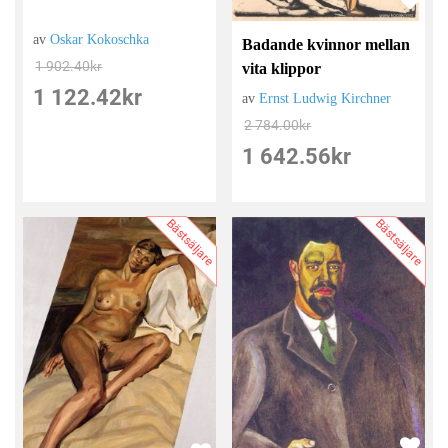
av
Oskar Kokoschka
Badande kvinnor mellan
1 902.40
kr
vita klippor
1 122.42
kr
av
Ernst Ludwig Kirchner
2 784.00
kr
1 642.56
kr
Bästsäljare
Bästsäljare