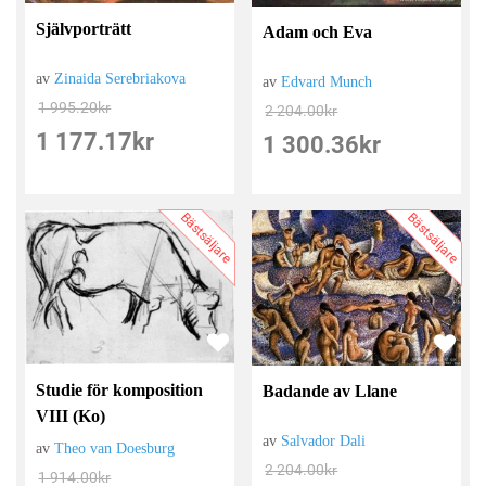
Självporträtt
Adam och Eva
av
Zinaida Serebriakova
av
Edvard Munch
1 995.20
kr
2 204.00
kr
1 177.17
kr
1 300.36
kr
Bästsäljare
Bästsäljare
Studie för komposition
Badande av Llane
VIII (Ko)
av
Salvador Dali
av
Theo van Doesburg
2 204.00
kr
1 914.00
kr