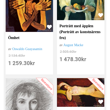
Porträtt med äpplen
(Porträtt av konstnärens
Ömhet
fru)
av
August Macke
av
Oswaldo Guayasamin
2 505.60
kr
2 134.40
kr
1 478.30
kr
1 259.30
kr
Bästsäljare
Bästsäljare