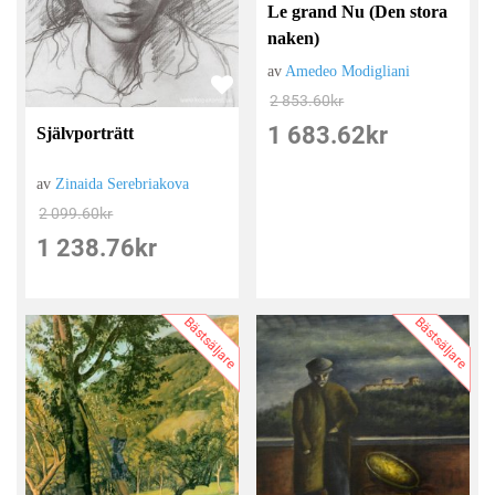
Le grand Nu (Den stora
naken)
av
Amedeo Modigliani
2 853.60
kr
1 683.62
kr
Självporträtt
av
Zinaida Serebriakova
2 099.60
kr
1 238.76
kr
Bästsäljare
Bästsäljare