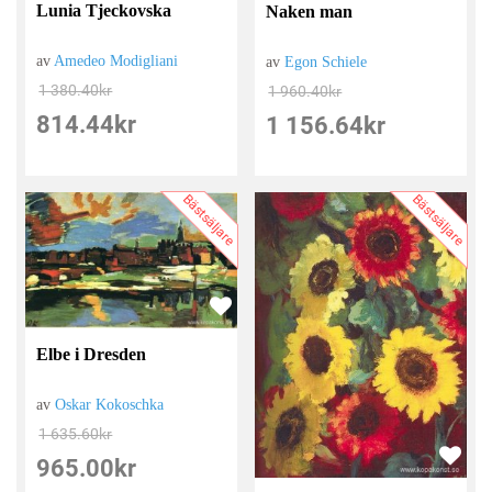
Lunia Tjeckovska
Naken man
av
Amedeo Modigliani
av
Egon Schiele
1 380.40
kr
1 960.40
kr
814.44
kr
1 156.64
kr
Bästsäljare
Bästsäljare
Elbe i Dresden
av
Oskar Kokoschka
1 635.60
kr
965.00
kr