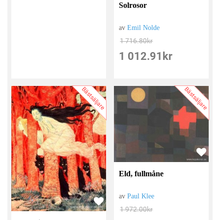
Solrosor
av
Emil Nolde
1 716.80
kr
1 012.91
kr
Bästsäljare
Bästsäljare
Eld, fullmåne
av
Paul Klee
1 972.00
kr