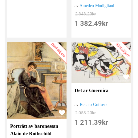
av
Amedeo Modigliani
2 343.20
kr
1 382.49
kr
Bästsäljare
Bästsäljare
Det är Guernica
av
Renato Guttuso
2 053.20
kr
1 211.39
kr
Porträtt av baronessan
Alain de Rothschild