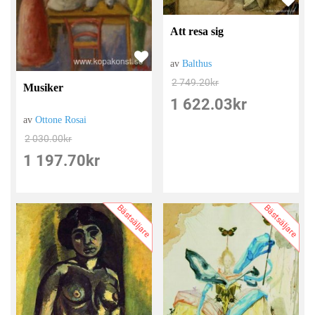
Att resa sig
av
Balthus
2 749.20
kr
Musiker
1 622.03
kr
av
Ottone Rosai
2 030.00
kr
1 197.70
kr
Bästsäljare
Bästsäljare