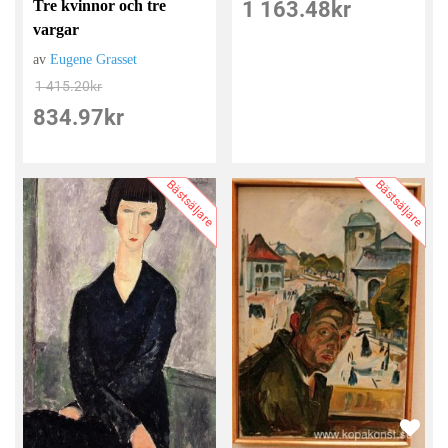
1 163.48
kr
Tre kvinnor och tre
vargar
av
Eugene Grasset
1 415.20
kr
834.97
kr
Bästsäljare
Bästsäljare