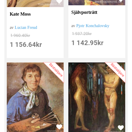
Självporträtt
Kate Moss
av
Pjotr ​​Konchalovsky
av
Lucian Freud
1 937.20
kr
1 960.40
kr
1 142.95
kr
1 156.64
kr
Bästsäljare
Bästsäljare