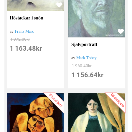
Höstackar i snön
av
Franz Marc
1 972.00
kr
Självporträtt
1 163.48
kr
av
Mark Tobey
1 960.40
kr
1 156.64
kr
Bästsäljare
Bästsäljare