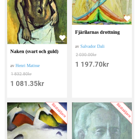
Fjärilarnas drottning
av
Salvador Dali
Naken (svart och guld)
2 030.00
kr
1 197.70
kr
av
Henri Matisse
1 832.80
kr
1 081.35
kr
Bästsäljare
Bästsäljare