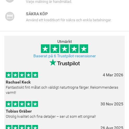
Varje målning är handmålad.
SÄKRA KÖP
Använd ett kreditkort för säkra och enkla betalningar.
Utmärkt
Baserat på 6 Trustpilot-recensioner
4 Mar 2026
Rachael Keck
Fantastiskt fint målat och väldigt naturtrogna färger. Rekommenderas
varmt!
30 Nov 2025
Tobias Gräber
Otrolig kvalitet och fina detaljer – ser ut som ett original!
26 Aug 2025