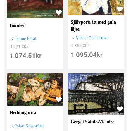
Självporträtt med gula
Bönder
liljor
av
Natalia Goncharova
av
Ottone Rosai
1 856.00
kr
1 821.20
kr
1 095.04
kr
1 074.51
kr
Hedningarna
Berget Sainte-Victoire
av
Oskar Kokoschka