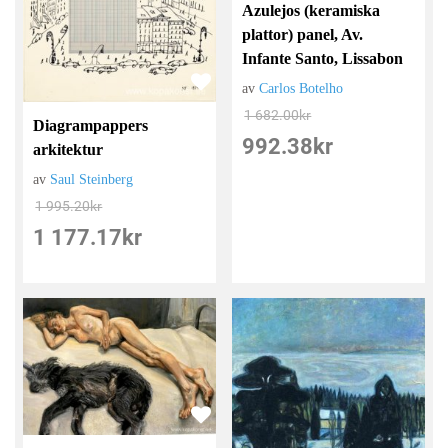
Azulejos (keramiska
plattor) panel, Av.
Infante Santo, Lissabon
av
Carlos Botelho
1 682.00
kr
Diagrampappers
992.38
kr
arkitektur
av
Saul Steinberg
1 995.20
kr
1 177.17
kr