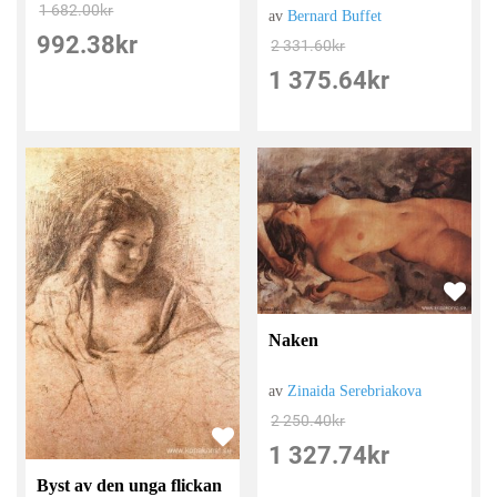
1 682.00
kr
av
Bernard Buffet
992.38
kr
2 331.60
kr
1 375.64
kr
Naken
av
Zinaida Serebriakova
2 250.40
kr
1 327.74
kr
Byst av den unga flickan