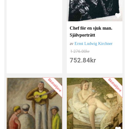
Chef för en sjuk man.
Självporträtt
av
Ernst Ludwig Kirchner
1 276.00
kr
752.84
kr
Bästsäljare
Bästsäljare