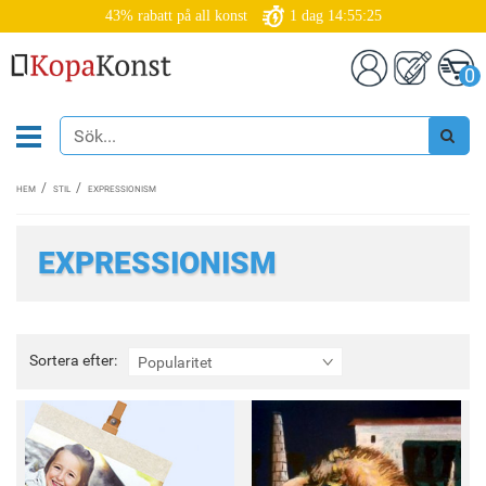
43% rabatt på all konst
1
dag
14:55:23
0
HEM
STIL
EXPRESSIONISM
EXPRESSIONISM
Sortera
Sortera efter:
Popularitet
efter: