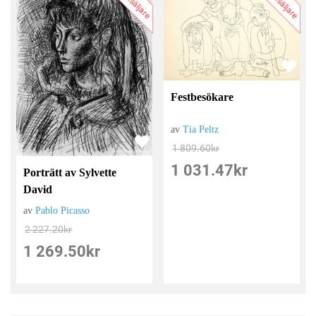
Bästsäljare
Bästsäljare
Festbesökare
av
Tia Peltz
1 809.60
kr
1 031.47
kr
Porträtt av Sylvette
David
av
Pablo Picasso
2 227.20
kr
1 269.50
kr