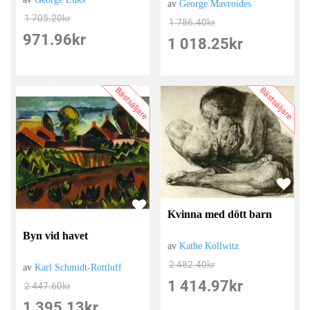
av
George Mavroides
1 705.20
kr
1 786.40
kr
971.96
kr
1 018.25
kr
Bästsäljare
Bästsäljare
Kvinna med dött barn
Byn vid havet
av
Kathe Kollwitz
2 482.40
kr
av
Karl Schmidt-Rottluff
1 414.97
kr
2 447.60
kr
1 395.13
kr