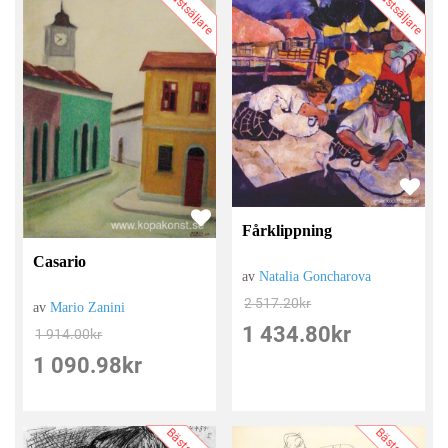
Bästsäljare
Bästsäljare
Fårklippning
Casario
av
Natalia Goncharova
2 517.20
kr
av
Mario Zanini
1 434.80
kr
1 914.00
kr
1 090.98
kr