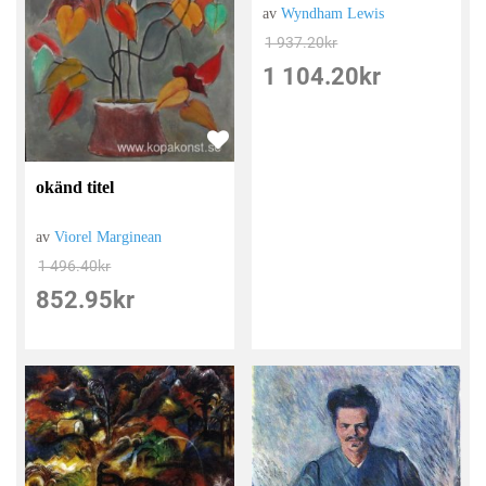
av
Wyndham Lewis
1 937.20
kr
1 104.20
kr
okänd titel
av
Viorel Marginean
1 496.40
kr
852.95
kr