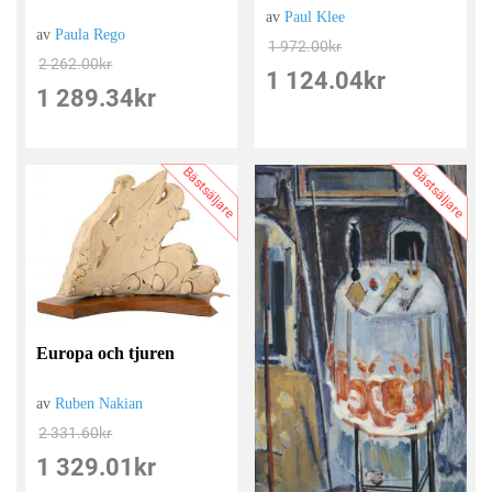
av
Paul Klee
av
Paula Rego
1 972.00
kr
2 262.00
kr
1 124.04
kr
1 289.34
kr
Bästsäljare
Bästsäljare
Europa och tjuren
av
Ruben Nakian
2 331.60
kr
1 329.01
kr