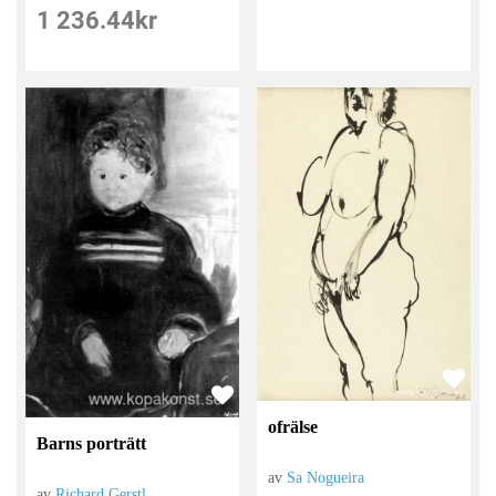
1 236.44
kr
ofrälse
Barns porträtt
av
Sa Nogueira
av
Richard Gerstl