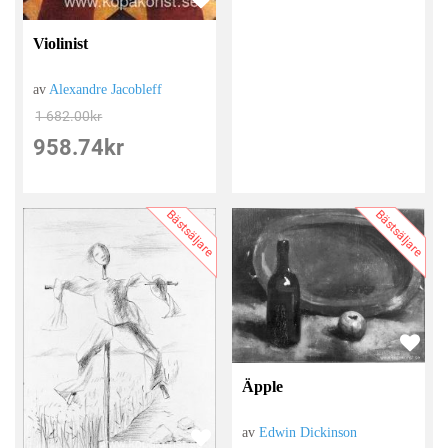
Violinist
av
Alexandre Jacobleff
1 682.00
kr
958.74
kr
Bästsäljare
Bästsäljare
Äpple
av
Edwin Dickinson