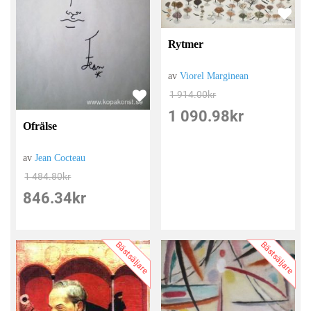
Rytmer
av
Viorel Marginean
1 914.00
kr
1 090.98
kr
Ofrälse
av
Jean Cocteau
1 484.80
kr
846.34
kr
Bästsäljare
Bästsäljare