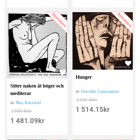
Bästsäljare
Bästsäljare
Hunger
Sitter naken åt höger och
av
Oswaldo Guayasamin
mediterar
2 656.40
kr
av
Max Kurzweil
1 514.15
kr
2 598.40
kr
1 481.09
kr