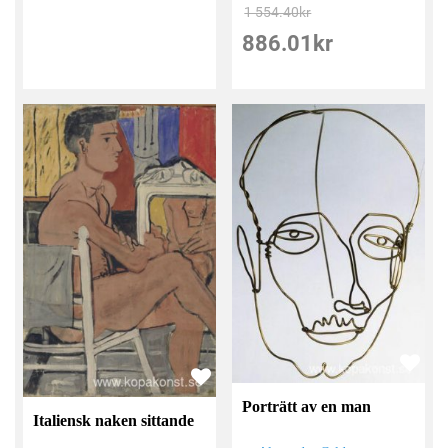
1 554.40
kr
886.01
kr
Porträtt av en man
Italiensk naken sittande