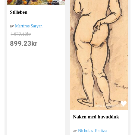
Stilleben
av
Martiros Saryan
1 577.60
kr
899.23
kr
Naken med huvudduk
av
Nicholas Tonitza