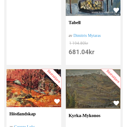
Tabell
av
Dimitris Mytaras
1 194.80
kr
681.04
kr
Bästsäljare
Bästsäljare
Höstlandskap
Kyrka-Mykonos
av
George Luks