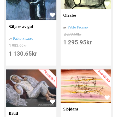
Ofrälse
Säljare av gul
av
Pablo Picasso
2 273.60
kr
av
Pablo Picasso
1 295.95
kr
1 983.60
kr
1 130.65
kr
Bästsäljare
Bästsäljare
Slöjdans
Brud