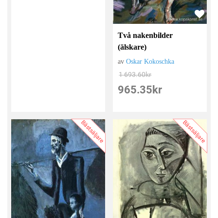
Två nakenbilder
(älskare)
av
Oskar Kokoschka
1 693.60
kr
965.35
kr
Bästsäljare
Bästsäljare