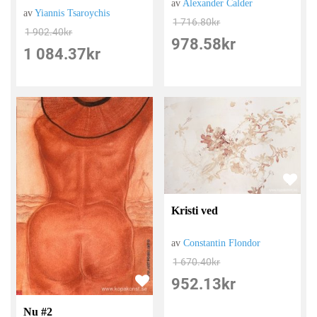
av
Alexander Calder
av
Yiannis Tsaroychis
1 716.80
kr
1 902.40
kr
978.58
kr
1 084.37
kr
Kristi ved
av
Constantin Flondor
1 670.40
kr
952.13
kr
Nu #2