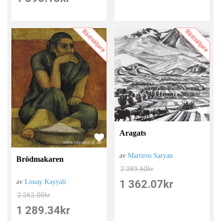
Bästsäljare
Bästsäljare
Aragats
av
Martiros Saryan
Brödmakaren
2 389.60
kr
1 362.07
kr
av
Louay Kayyali
2 262.00
kr
1 289.34
kr