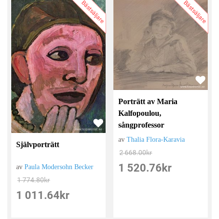
Bästsäljare
Bästsäljare
Porträtt av Maria
Kalfopoulou,
sångprofessor
av
Thalia Flora-Karavia
Självporträtt
2 668.00
kr
1 520.76
kr
av
Paula Modersohn Becker
1 774.80
kr
1 011.64
kr