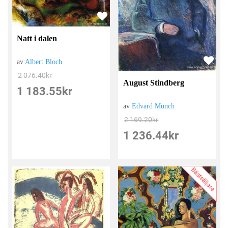
Natt i dalen
av
Albert Bloch
2 076.40
kr
August Stindberg
1 183.55
kr
av
Edvard Munch
2 169.20
kr
1 236.44
kr
Bästsäljare