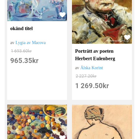
okänd titel
av
Lygia av Macova
Porträtt av poeten
1 693.60
kr
Herbert Eulenberg
965.35
kr
av
Älska Korint
2 227.20
kr
1 269.50
kr