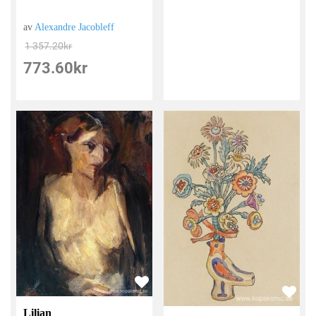
av
Alexandre Jacobleff
1 357.20
kr
773.60
kr
Lilian