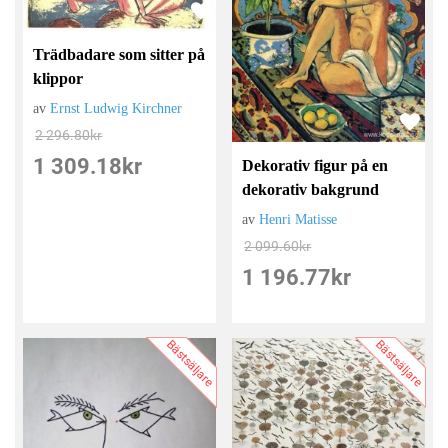
Trädbadare som sitter på
klippor
av
Ernst Ludwig Kirchner
2 296.80
kr
1 309.18
kr
Dekorativ figur på en
dekorativ bakgrund
av
Henri Matisse
2 099.60
kr
1 196.77
kr
Bästsäljare
Bästsäljare