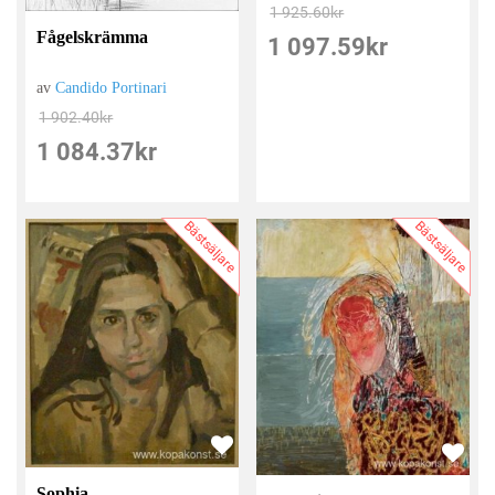
1 925.60
kr
Fågelskrämma
1 097.59
kr
av
Candido Portinari
1 902.40
kr
1 084.37
kr
Bästsäljare
Bästsäljare
Sophia