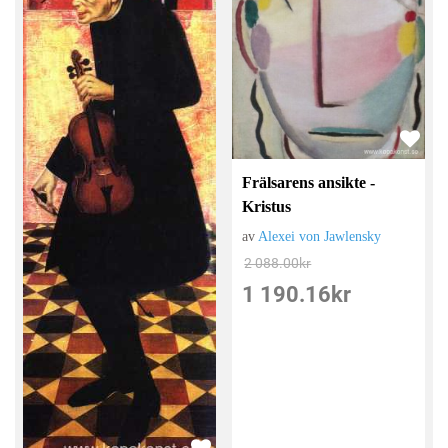
Frälsarens ansikte -
Kristus
av
Alexei von Jawlensky
2 088.00
kr
1 190.16
kr