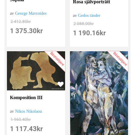
Rosa självporträtt
av
George Mavroides
av
Gedos tänder
2 412.80
kr
2 088.00
kr
1 375.30
kr
1 190.16
kr
Bästsäljare
Bästsäljare
Komposition III
av
Nikos Nikolaou
1 960.40
kr
1 117.43
kr