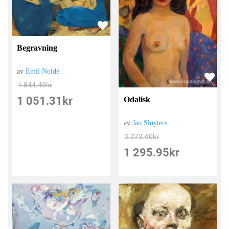
Begravning
av
Emil Nolde
1 844.40
kr
1 051.31
kr
Odalisk
av
Jan Sluyters
2 273.60
kr
1 295.95
kr