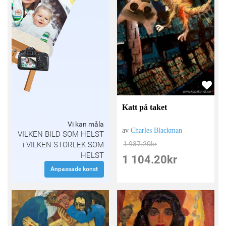
Katt på taket
Vi kan måla
av
Charles Blackman
VILKEN BILD SOM HELST
1 937.20
kr
i VILKEN STORLEK SOM
HELST
1 104.20
kr
Anpassade konst