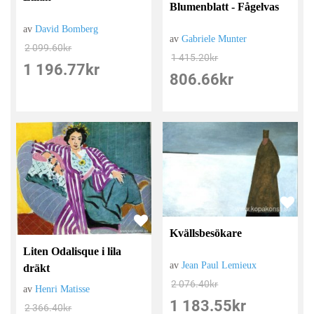
Blumenblatt - Fågelvas
av
David Bomberg
av
Gabriele Munter
2 099.60
kr
1 415.20
kr
1 196.77
kr
806.66
kr
Kvällsbesökare
Liten Odalisque i lila
av
Jean Paul Lemieux
dräkt
2 076.40
kr
av
Henri Matisse
1 183.55
kr
2 366.40
kr