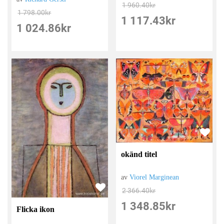
1 960.40
kr
1 798.00
kr
1 117.43
kr
1 024.86
kr
okänd titel
av
Viorel Marginean
2 366.40
kr
1 348.85
kr
Flicka ikon