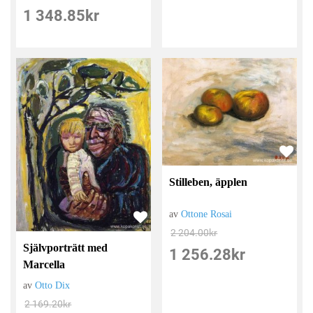
1 348.85
kr
Stilleben, äpplen
av
Ottone Rosai
2 204.00
kr
Självporträtt med
1 256.28
kr
Marcella
av
Otto Dix
2 169.20
kr