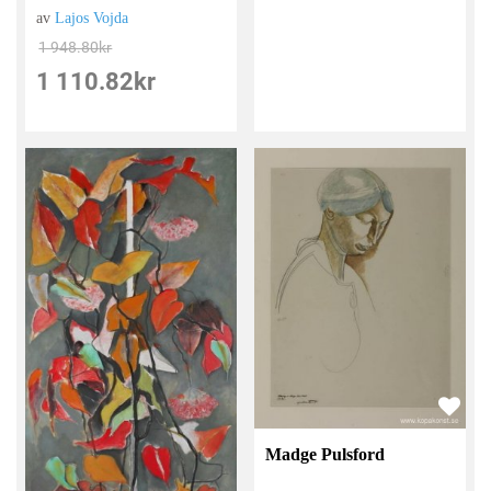
av
Lajos Vojda
1 948.80
kr
1 110.82
kr
Madge Pulsford