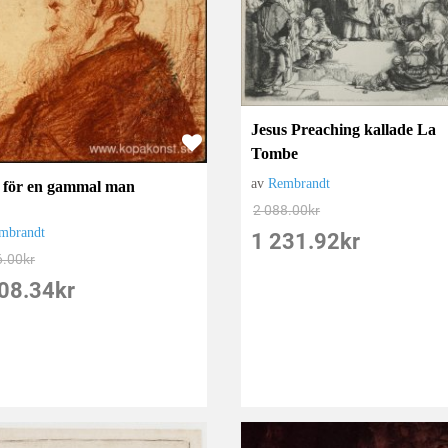
Jesus Preaching kallade La
Tombe
av
Rembrandt
 för en gammal man
2 088.00
kr
mbrandt
1 231.92
kr
6.00
kr
08.34
kr