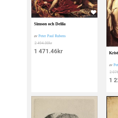
Simson och Delila
av
Peter Paul Rubens
2 494.00
kr
1 471.46
kr
Kris
av
Pe
2 07
1 2