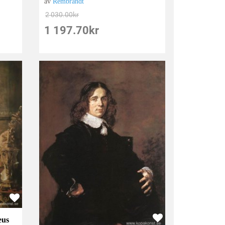
av
Rembrandt
2 030.00
kr
1 197.70
kr
eus