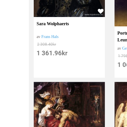
Sara Wolphaerts
Port
av
Frans Hals
Leun
2 308.40
kr
av
Ge
1 361.96
kr
1 79
1 0