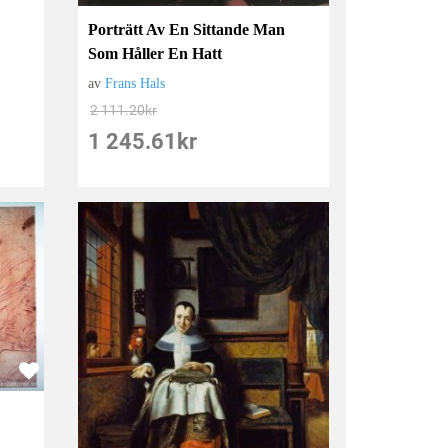
Porträtt Av En Sittande Man
Som Håller En Hatt
av
Frans Hals
2 111.20
kr
1 245.61
kr