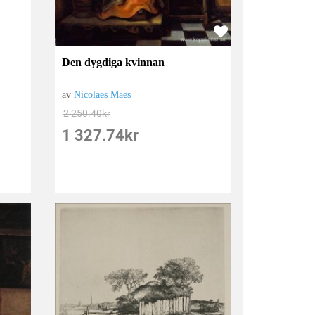
Den dygdiga kvinnan
av
Nicolaes Maes
2 250.40
kr
1 327.74
kr