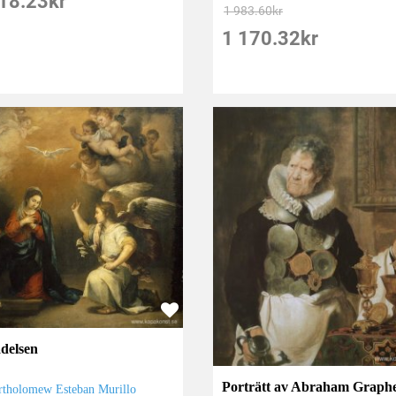
18.23
kr
1 983.60
kr
1 170.32
kr
delsen
Porträtt av Abraham Graph
rtholomew Esteban Murillo