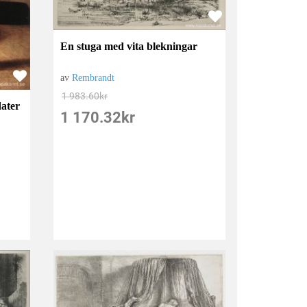
En stuga med vita blekningar
av
Rembrandt
1 983.60
kr
ater
1 170.32
kr