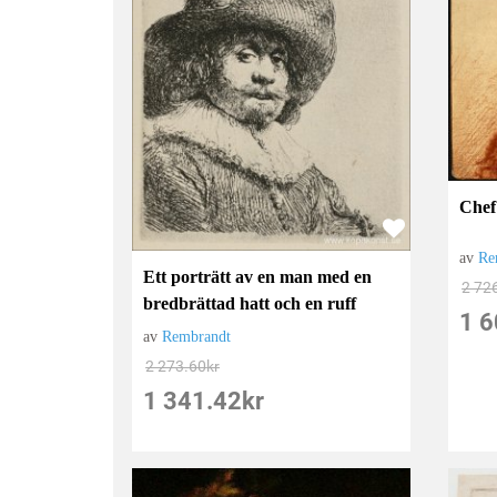
Chef
av
Re
Ett porträtt av en man med en
2 72
bredbrättad hatt och en ruff
1 6
av
Rembrandt
2 273.60
kr
1 341.42
kr