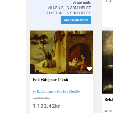
1 2
Vi kan måla
VILKEN BILD SOM HELST
i VILKEN STORLEK SOM HELST
Anpassade konst
Isak välsignar Jakob
av
Bartholomew Esteban Murillo
1 902.40
kr
Bebå
1 122.42
kr
av
Ba