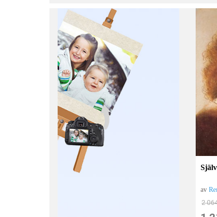
Själ
av
Re
2 06