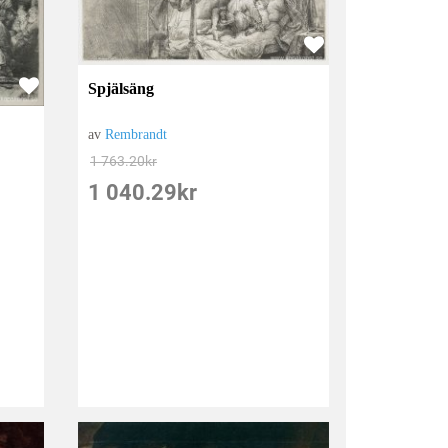
Spjälsäng
av
Rembrandt
1 763.20
kr
1 040.29
kr