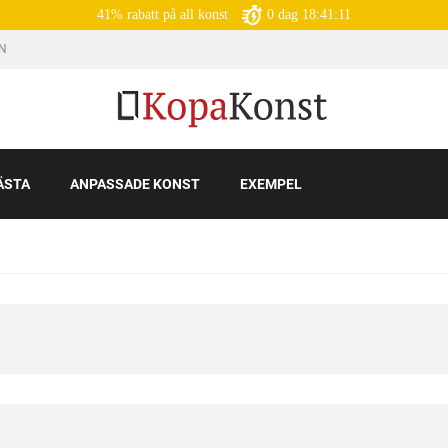
41% rabatt på all konst
0
dag
18:41:09
IN
ÄSTA
ANPASSADE KONST
EXEMPEL