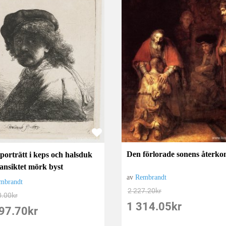
Den förlorade sonens återko
porträtt i keps och halsduk
ansiktet mörk byst
av
Rembrandt
mbrandt
2 227.20
kr
0.00
kr
1 314.05
kr
97.70
kr