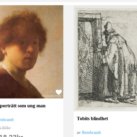
vporträtt som ung man
Tobits blindhet
mbrandt
4.80
kr
av
Rembrandt