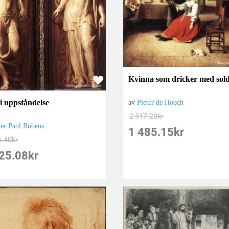
Kvinna som dricker med sold
ti uppståndelse
av
Pieter de Hooch
2 517.20
kr
ter Paul Rubens
1 485.15
kr
6.40
kr
25.08
kr