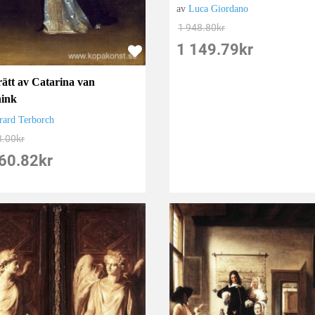
av
Luca Giordano
1 948.80
kr
1 149.79
kr
rätt av Catarina van
ink
rard Terborch
8.00
kr
60.82
kr