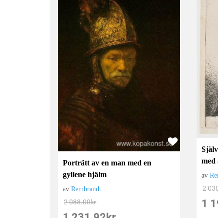
Själv
med 
Porträtt av en man med en
gyllene hjälm
av
Re
2 03
av
Rembrandt
1 1
2 088.00
kr
1 231.92
kr