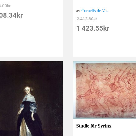
6.00
kr
av
Cornelis de Vos
08.34
kr
2 412.80
kr
1 423.55
kr
Studie för Syrinx