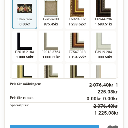
Utan ram
Förberedd
F6929-302
F6944-296
0.00
kr
875.45
kr
1 298.62
kr
1 683.51
kr
F2018-218A
F2018-376A
F7547-318
F3919-204
1 000.50
kr
1 000.50
kr
1 194.22
kr
1 000.50
kr
Pris för målningen:
2 076.40
kr
1
F5130-234
F7547-220
F5429-258
F3013-236
1 442.92
kr
1 194.22
kr
1 442.92
kr
1 062.79
kr
225.08
kr
Pris för ramen:
0.00
kr
0.00
kr
Specialpris:
2 076.40
kr
1 225.08
kr
F1823-204
F8645-298
F6537-236
F7034-298
1 125.55
kr
1 875.84
kr
995.16
kr
1 394.90
kr