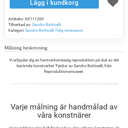
Artikelnr: KK111260
F7034-296
F6731-224
F6731-226
F4827-234
Tillverkad av:
Sandro Botticelli
1 394.90
kr
1 394.90
kr
1 394.90
kr
1 322.52
kr
Kategori:
Sandro Botticelli
Tidig renässans
Målning beskrivning
F8645-296
F4613-236
F5130-204
F6035-220
Vi erbjuder dig en hantverksmässig reproduktion på duk av det
1 293.63
kr
1 004.79
kr
1 448.61
kr
1 303.96
kr
berömda konstverket 'Fjädra' av Sandro Botticelli, från
Reproduktionsmuseet.
F2833-204
1 192.83
kr
Varje målning är handmålad av
våra konstnärer
Varje målning görs helt för hand av våra erfarna konstnärer. Vi