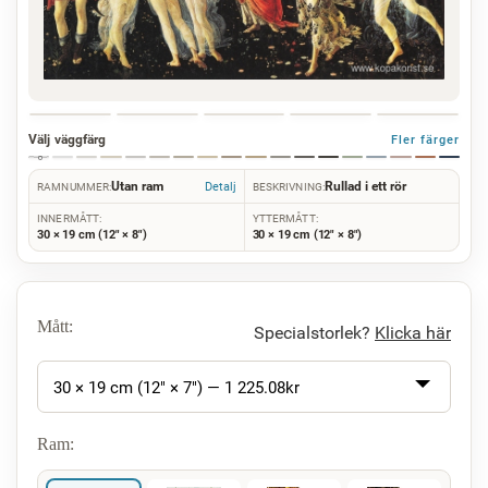
Välj väggfärg
Fler färger
Utan ram
Rullad i ett rör
Detalj
RAMNUMMER:
BESKRIVNING:
INNERMÅTT:
YTTERMÅTT:
30 × 19 cm (12" × 8")
30 × 19 cm (12" × 8")
Mått:
Specialstorlek?
Klicka här
30 × 19 cm (12" × 7") —
1 225.08
kr
Ram: