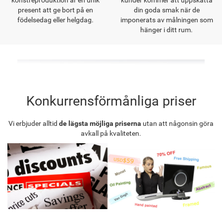
konstreproduktion är en unik
kunder kommer att uppskatta
present att ge bort på en
din goda smak när de
födelsedag eller helgdag.
imponerats av målningen som
hänger i ditt rum.
Konkurrensförmånliga priser
Vi erbjuder alltid
de lägsta möjliga priserna
utan att någonsin göra
avkall på kvaliteten.