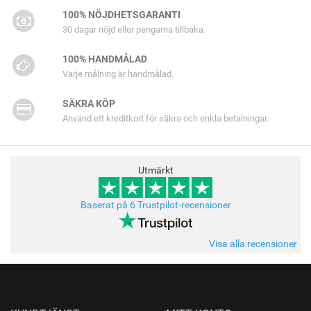
100% NÖJDHETSGARANTI
30 dagar nöjd eller pengarna tillbaka.
100% HANDMÅLAD
Varje målning är handmålad.
SÄKRA KÖP
Använd ett kreditkort för säkra och enkla betalningar.
Utmärkt
Baserat på 6 Trustpilot-recensioner
Visa alla recensioner