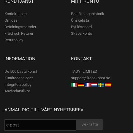
KUNDTJÄNST
MITT KONTO
Kontakta oss
Beställningshistorik
Om oss
Önskelista
Betalningsmetoder
Byt lösenord
Frakt och Returer
Skapa konto
Returpolicy
INFORMATION
KONTAKT
De 500 bästa konst
TAOYI LIMITED
Kundrecensioner
support@kopakonst.se
Integritetspolicy
Användarvillkor
ANMÄL DIG TILL VÅRT NYHETSBREV