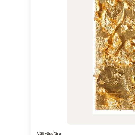
Välj väggfärg