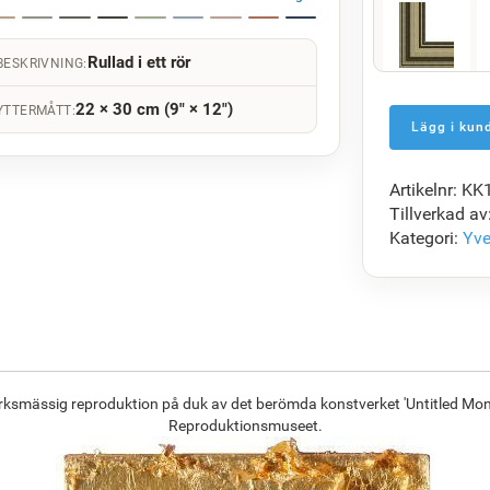
Rullad i ett rör
BESKRIVNING:
F5429-258
1 465.31
kr
22 × 30 cm (9" × 12")
YTTERMÅTT:
Artikelnr: K
F7034-298
Tillverkad av
1 416.48
kr
Kategori:
Yve
F8645-296
1 313.70
kr
erksmässig reproduktion på duk av det berömda konstverket 'Untitled Mono
Reproduktionsmuseet.