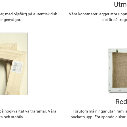
Utmä
r, med oljefärg på autentisk duk.
Våra konstnärer lägger stor uppmä
ler genvägar.
det är så trog
Red
å högkvalitativa träramar. Våra
Förutom målningar utan ram, ä
ra och stabila.
packats upp. För spända dukar: