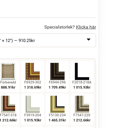
Specialstorlek?
Klicka här
" × 12") —
910.25
kr
Förberedd
F6929-302
F6944-296
F2018-218A
888.91
kr
1 318.69
kr
1 709.49
kr
1 015.93
kr
F7547-318
F3919-204
F5130-234
F7547-220
1 212.66
kr
1 015.93
kr
1 465.31
kr
1 212.66
kr