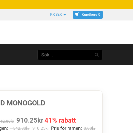
Kundkorg 0
KR SEK
ED MONOGOLD
910.25
kr
41% rabatt
542.80
kr
gen:
Pris för ramen:
1 542.80
kr
910.25
kr
0.00
kr