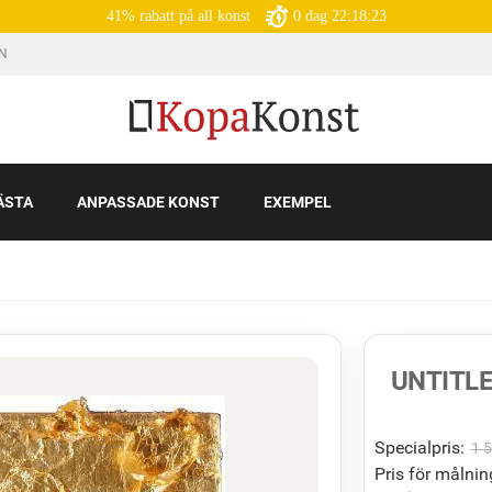
41% rabatt på all konst
0
dag
22:18:21
IN
ÄSTA
ANPASSADE KONST
EXEMPEL
UNTITL
Specialpris:
1 
Pris för målnin