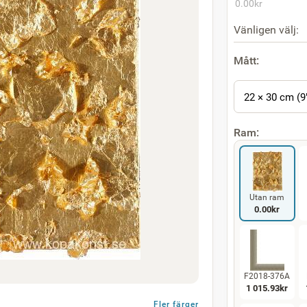
0.00
kr
Vänligen välj:
Mått:
22 × 30 cm (9
Ram:
Utan ram
0.00
kr
F2018-376A
1 015.93
kr
Fler färger